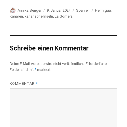
Autor
Annika Senger
Veröffentlicht
9. Januar 2024
Kategorien
Spanien
Schlagwörter
Hermigua
,
am
Kanaren
,
kanarische Inseln
,
La Gomera
Schreibe einen Kommentar
Deine E-Mail-Adresse wird nicht veröffentlicht.
Erforderliche
Felder sind mit
*
markiert
KOMMENTAR
*