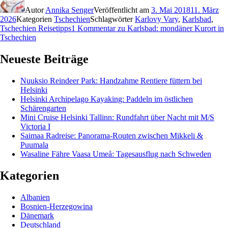
Autor
Annika Senger
Veröffentlicht am
3. Mai 2018
11. März
2026
Kategorien
Tschechien
Schlagwörter
Karlovy Vary
,
Karlsbad
,
Tschechien Reisetipps
1 Kommentar
zu Karlsbad: mondäner Kurort in
Tschechien
Neueste Beiträge
Nuuksio Reindeer Park: Handzahme Rentiere füttern bei
Helsinki
Helsinki Archipelago Kayaking: Paddeln im östlichen
Schärengarten
Mini Cruise Helsinki Tallinn: Rundfahrt über Nacht mit M/S
Victoria I
Saimaa Radreise: Panorama-Routen zwischen Mikkeli &
Puumala
Wasaline Fähre Vaasa Umeå: Tagesausflug nach Schweden
Kategorien
Albanien
Bosnien-Herzegowina
Dänemark
Deutschland