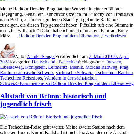
Meine Radtour Dresden Prag hat ihre Wurzeln in einer zufälligen
Begegnung. Genau ein Jahr zuvor sitze ich im Eurocity von Bratislava
nach Berlin, als in der „goldenen Stadt“ gut gelaunte Radfahrer
zusteigen, die diesen Trip gemacht haben. Plötzlich ruft eine Stimme in
mir: „Ich will auch!“ Dabei habe ich nicht einmal ein Fahrrad. Ende
März …
„Radtour Dresden Prag auf dem Elberadweg“
weiterlesen
Autor
Annika Senger
Veröffentlicht am
7. Mai 2019
10. April
2024
Kategorien
Deutschland
,
Tschechien
Schlagwörter
Dresden
,
Elberadweg
,
Königstein
,
Leitmeritz
,
Melnik
,
Moldau Radweg
,
Prag
,
Radtour sächsische Schweiz
,
sächsische Schweiz
,
Tschechien Radtour
,
Tschechien Reisetipps
,
Wandern in der sächsischen
Schweiz
5 Kommentare
zu Radtour Dresden Prag auf dem Elberadweg
Altstadt von Brünn: historisch und
jugendlich frisch
Die Tschechien-Reise geht weiter. Meine zweite Station nach dem
schicken Luxus-Kurort Karlsbad ist nicht Prag, sondern die Altstadt