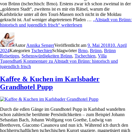
von Brünn (tschechisch: Brno). Erstens zwar ich schon zweimal in der
„goldenen Stadt“, zweitens ist es mir ein Rätsel, warum die
Karlsbrücke unter all den Touri-Massen noch nicht in die Moldau
gekracht ist. Auf weniger abgetretenen Pfaden …
„Altstadt von Brünn:
historisch und jugendlich frisch“
weiterlesen
Autor
Annika Senger
Veröffentlicht am
9. Mai 2018
10. April
2024
Kategorien
Tschechien
Schlagwörter
Brno
,
Brünn
,
Brünn
Reisetipps
,
Sehenswürdigkeiten Brünn
,
Tschechien
,
Villa
Tugendhat
6 Kommentare
zu Altstadt von Brünn: historisch und
jugendlich frisch
Kaffee & Kuchen im Karlsbader
Grandhotel Pupp
Durch die edlen Gänge im Grandhotel Pupp in Karlsbad wandelten
schon zahlreiche berühmte Persönlichkeiten – zum Beispiel Johann
Sebastian Bach, Johann Wolfgang von Goethe, Ludwig van
Beethoven, Giacomo Casanova und nun ich. Während ich durch den
hochherrschaftlichen tschechischen Kurort spaziere, magnetisiert mich