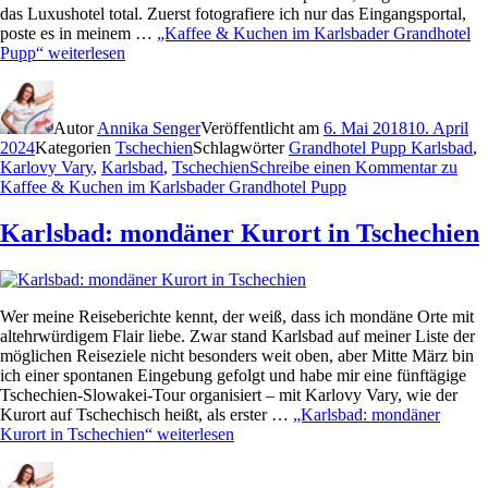
das Luxushotel total. Zuerst fotografiere ich nur das Eingangsportal,
poste es in meinem …
„Kaffee & Kuchen im Karlsbader Grandhotel
Pupp“
weiterlesen
Autor
Annika Senger
Veröffentlicht am
6. Mai 2018
10. April
2024
Kategorien
Tschechien
Schlagwörter
Grandhotel Pupp Karlsbad
,
Karlovy Vary
,
Karlsbad
,
Tschechien
Schreibe einen Kommentar
zu
Kaffee & Kuchen im Karlsbader Grandhotel Pupp
Karlsbad: mondäner Kurort in Tschechien
Wer meine Reiseberichte kennt, der weiß, dass ich mondäne Orte mit
altehrwürdigem Flair liebe. Zwar stand Karlsbad auf meiner Liste der
möglichen Reiseziele nicht besonders weit oben, aber Mitte März bin
ich einer spontanen Eingebung gefolgt und habe mir eine fünftägige
Tschechien-Slowakei-Tour organisiert – mit Karlovy Vary, wie der
Kurort auf Tschechisch heißt, als erster …
„Karlsbad: mondäner
Kurort in Tschechien“
weiterlesen