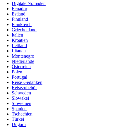
Digitale Nomaden
Ecuador
Estland
Finnland
Frankreich
Griechenland
Italien
Kroatien
Lettland
Litauen
Montenegro
Niederlande
Österreich
Polen
Portugal
Reise-Gedanken
Reisezubehör
Schweden
Slowakei
Slowenien
Spanien
Tschechien
Türkei
Ungarn