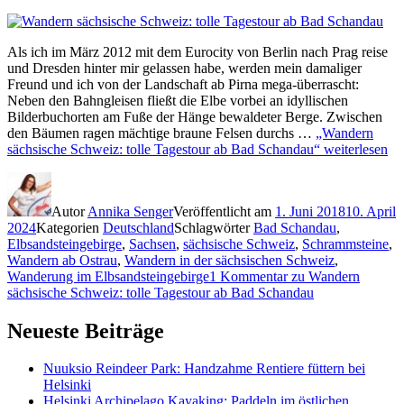
Als ich im März 2012 mit dem Eurocity von Berlin nach Prag reise
und Dresden hinter mir gelassen habe, werden mein damaliger
Freund und ich von der Landschaft ab Pirna mega-überrascht:
Neben den Bahngleisen fließt die Elbe vorbei an idyllischen
Bilderbuchorten am Fuße der Hänge bewaldeter Berge. Zwischen
den Bäumen ragen mächtige braune Felsen durchs …
„Wandern
sächsische Schweiz: tolle Tagestour ab Bad Schandau“
weiterlesen
Autor
Annika Senger
Veröffentlicht am
1. Juni 2018
10. April
2024
Kategorien
Deutschland
Schlagwörter
Bad Schandau
,
Elbsandsteingebirge
,
Sachsen
,
sächsische Schweiz
,
Schrammsteine
,
Wandern ab Ostrau
,
Wandern in der sächsischen Schweiz
,
Wanderung im Elbsandsteingebirge
1 Kommentar
zu Wandern
sächsische Schweiz: tolle Tagestour ab Bad Schandau
Neueste Beiträge
Nuuksio Reindeer Park: Handzahme Rentiere füttern bei
Helsinki
Helsinki Archipelago Kayaking: Paddeln im östlichen