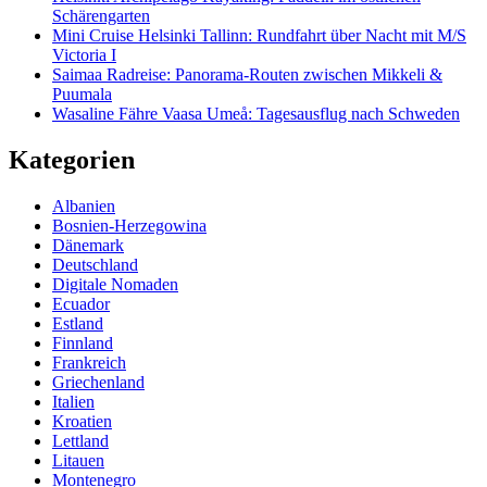
Schärengarten
Mini Cruise Helsinki Tallinn: Rundfahrt über Nacht mit M/S
Victoria I
Saimaa Radreise: Panorama-Routen zwischen Mikkeli &
Puumala
Wasaline Fähre Vaasa Umeå: Tagesausflug nach Schweden
Kategorien
Albanien
Bosnien-Herzegowina
Dänemark
Deutschland
Digitale Nomaden
Ecuador
Estland
Finnland
Frankreich
Griechenland
Italien
Kroatien
Lettland
Litauen
Montenegro