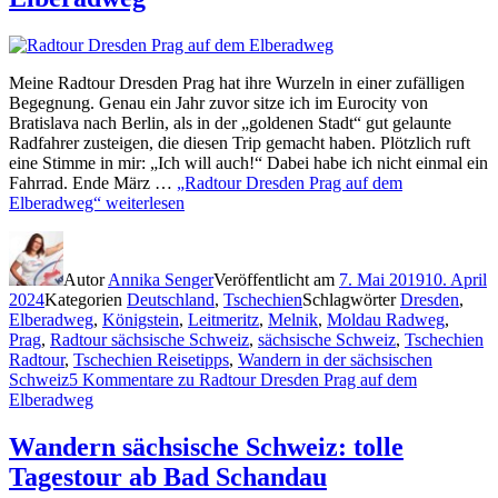
Meine Radtour Dresden Prag hat ihre Wurzeln in einer zufälligen
Begegnung. Genau ein Jahr zuvor sitze ich im Eurocity von
Bratislava nach Berlin, als in der „goldenen Stadt“ gut gelaunte
Radfahrer zusteigen, die diesen Trip gemacht haben. Plötzlich ruft
eine Stimme in mir: „Ich will auch!“ Dabei habe ich nicht einmal ein
Fahrrad. Ende März …
„Radtour Dresden Prag auf dem
Elberadweg“
weiterlesen
Autor
Annika Senger
Veröffentlicht am
7. Mai 2019
10. April
2024
Kategorien
Deutschland
,
Tschechien
Schlagwörter
Dresden
,
Elberadweg
,
Königstein
,
Leitmeritz
,
Melnik
,
Moldau Radweg
,
Prag
,
Radtour sächsische Schweiz
,
sächsische Schweiz
,
Tschechien
Radtour
,
Tschechien Reisetipps
,
Wandern in der sächsischen
Schweiz
5 Kommentare
zu Radtour Dresden Prag auf dem
Elberadweg
Wandern sächsische Schweiz: tolle
Tagestour ab Bad Schandau