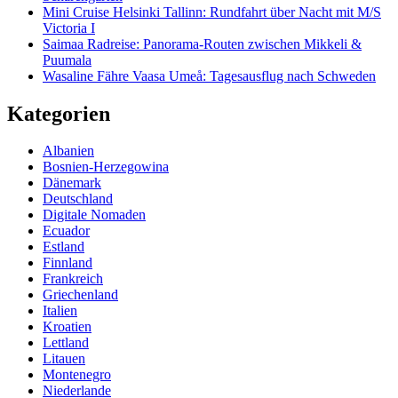
Mini Cruise Helsinki Tallinn: Rundfahrt über Nacht mit M/S
Victoria I
Saimaa Radreise: Panorama-Routen zwischen Mikkeli &
Puumala
Wasaline Fähre Vaasa Umeå: Tagesausflug nach Schweden
Kategorien
Albanien
Bosnien-Herzegowina
Dänemark
Deutschland
Digitale Nomaden
Ecuador
Estland
Finnland
Frankreich
Griechenland
Italien
Kroatien
Lettland
Litauen
Montenegro
Niederlande