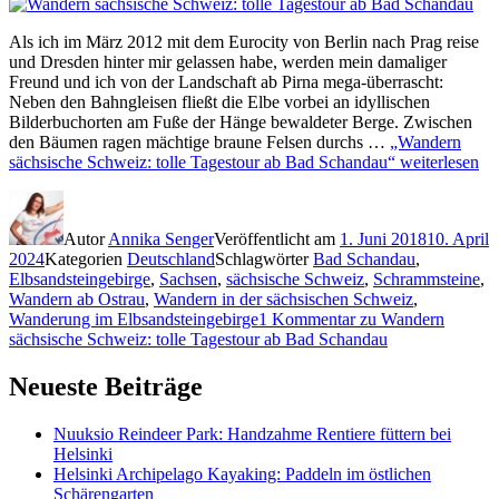
Als ich im März 2012 mit dem Eurocity von Berlin nach Prag reise
und Dresden hinter mir gelassen habe, werden mein damaliger
Freund und ich von der Landschaft ab Pirna mega-überrascht:
Neben den Bahngleisen fließt die Elbe vorbei an idyllischen
Bilderbuchorten am Fuße der Hänge bewaldeter Berge. Zwischen
den Bäumen ragen mächtige braune Felsen durchs …
„Wandern
sächsische Schweiz: tolle Tagestour ab Bad Schandau“
weiterlesen
Autor
Annika Senger
Veröffentlicht am
1. Juni 2018
10. April
2024
Kategorien
Deutschland
Schlagwörter
Bad Schandau
,
Elbsandsteingebirge
,
Sachsen
,
sächsische Schweiz
,
Schrammsteine
,
Wandern ab Ostrau
,
Wandern in der sächsischen Schweiz
,
Wanderung im Elbsandsteingebirge
1 Kommentar
zu Wandern
sächsische Schweiz: tolle Tagestour ab Bad Schandau
Neueste Beiträge
Nuuksio Reindeer Park: Handzahme Rentiere füttern bei
Helsinki
Helsinki Archipelago Kayaking: Paddeln im östlichen
Schärengarten