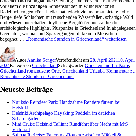
Griechenland ist unglaublich vielfältig. Die meisten Urlauber möchten
vor allem die unzähligen Sonnenstunden in wunderschönen
Badebuchten genießen. Hellas hat jedoch viel mehr zu bieten: hohe
Berge, tiefe Schluchten mit rauschenden Wasserfällen, schattige Wald-
und Wiesenlandschaften, idyllische Bergdörfer und zahlreiche
archäologische Highlights. Pluspunkte in Griechenland In abgelegenen
Gegenden, wo man auf Spaziergängen oft keinem Menschen
begegnet, …
„Romantische Stunden in Griechenland“
weiterlesen
Autor
Annika Senger
Veröffentlicht am
28. April 2021
10. April
2024
Kategorien
Griechenland
Schlagwörter
Griechenland für Paare
,
Griechenland romantische Orte
,
Griechenland Urlaub
1 Kommentar
zu
Romantische Stunden in Griechenland
Neueste Beiträge
Nuuksio Reindeer Park: Handzahme Rentiere füttern bei
Helsinki
Helsinki Archipelago Kayaking: Paddeln im östlichen
Schärengarten
Mini Cruise Helsinki Tallinn: Rundfahrt über Nacht mit M/S
Victoria I
Saimaa Radreise: Panorama-Routen zwischen Mikkeli &