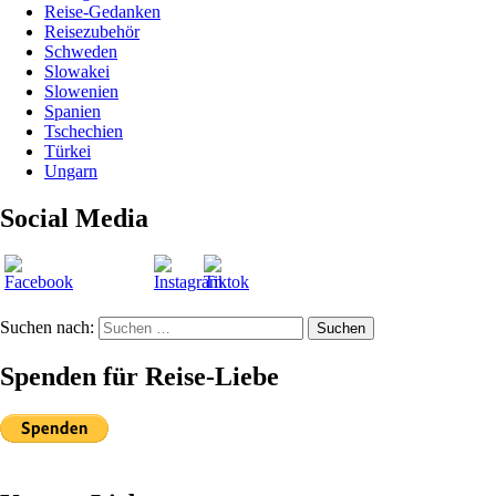
Reise-Gedanken
Reisezubehör
Schweden
Slowakei
Slowenien
Spanien
Tschechien
Türkei
Ungarn
Social Media
Suchen nach:
Suchen
Spenden für Reise-Liebe