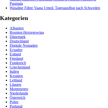
Puumala
Wasaline Fähre Vaasa Umeå: Tagesausflug nach Schweden
Kategorien
Albanien
Bosnien-Herzegowina
Dänemark
Deutschland
Digitale Nomaden
Ecuador
Estland
Finnland
Frankreich
Griechenland
Italien
Kroatien
Lettland
Litauen
Montenegro
Niederlande
Österreich
Polen
Portugal