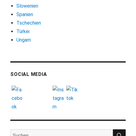
Slowenien
Spanien
Tschechien
Türkei
Ungarn
SOCIAL MEDIA
SUC
Suchen