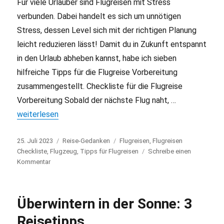
Für viele Urlauber sind Flugreisen mit Stress
verbunden. Dabei handelt es sich um unnötigen
Stress, dessen Level sich mit der richtigen Planung
leicht reduzieren lässt! Damit du in Zukunft entspannt
in den Urlaub abheben kannst, habe ich sieben
hilfreiche Tipps für die Flugreise Vorbereitung
zusammengestellt. Checkliste für die Flugreise
Vorbereitung Sobald der nächste Flug naht, …
„Flugreise Vorbereitung: 7 praktische Tipps“
weiterlesen
Veröffentlicht
25. Juli 2023
Kategorien
Reise-Gedanken
Schlagwörter
Flugreisen
,
Flugreisen
am
Checkliste
,
Flugzeug
,
Tipps für Flugreisen
Schreibe einen
Kommentar
zu
Flugreise
Vorbereitung:
7
Überwintern in der Sonne: 3
praktische
Tipps
Reisetipps