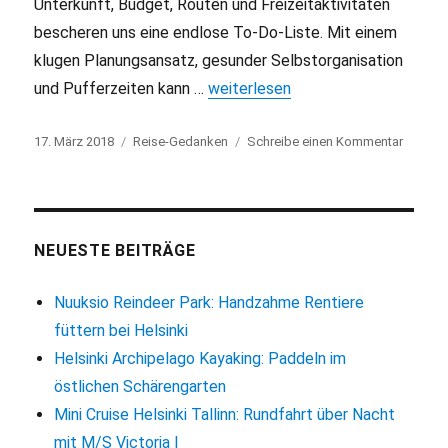
Unterkunft, Budget, Routen und Freizeitaktivitäten
bescheren uns eine endlose To-Do-Liste. Mit einem
klugen Planungsansatz, gesunder Selbstorganisation
und Pufferzeiten kann …
„Entspannt reisen: Reiseplanung o
weiterlesen
Veröffentlicht
17. März 2018
Kategorien
Reise-Gedanken
Schreibe einen Kommentar
zu
am
Entspa
reisen:
Reisep
ohne
Stress
NEUESTE BEITRÄGE
meister
Nuuksio Reindeer Park: Handzahme Rentiere
füttern bei Helsinki
Helsinki Archipelago Kayaking: Paddeln im
östlichen Schärengarten
Mini Cruise Helsinki Tallinn: Rundfahrt über Nacht
mit M/S Victoria I