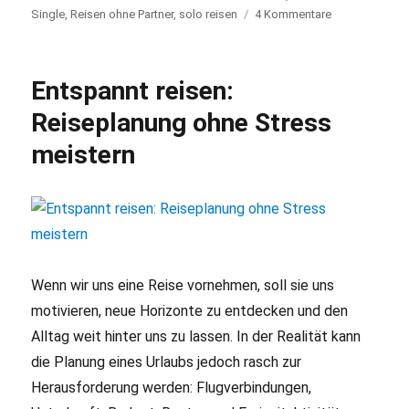
am
Single
,
Reisen ohne Partner
,
solo reisen
4 Kommentare
zu
Die
Schattenseite
des
Entspannt reisen:
Alleinreisens
Reiseplanung ohne Stress
meistern
Wenn wir uns eine Reise vornehmen, soll sie uns
motivieren, neue Horizonte zu entdecken und den
Alltag weit hinter uns zu lassen. In der Realität kann
die Planung eines Urlaubs jedoch rasch zur
Herausforderung werden: Flugverbindungen,