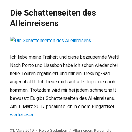
in
der
Die Schattenseiten des
Sonne:
3
Alleinreisens
Reiseti
Ich liebe meine Freiheit und diese bezaubernde Welt!
Nach Porto und Lissabon habe ich schon wieder drei
neue Touren organisiert und mir ein Trekking-Rad
angeschafft. Ich freue mich auf alle Trips, die noch
kommen. Trotzdem wird mir bei jedem schmerzhaft
bewusst: Es gibt Schattenseiten des Alleinreisens.
Am 1. März 2017 posaunte ich in einem Blogartikel …
„Die Schattenseiten des Alleinreisens“
weiterlesen
Veröffentlicht
31. März 2019
Kategorien
Reise-Gedanken
Schlagwörter
Alleinreisen
,
Reisen als