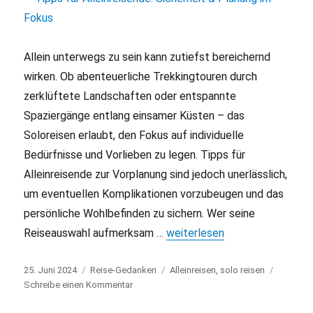
Allein unterwegs zu sein kann zutiefst bereichernd
wirken. Ob abenteuerliche Trekkingtouren durch
zerklüftete Landschaften oder entspannte
Spaziergänge entlang einsamer Küsten – das
Soloreisen erlaubt, den Fokus auf individuelle
Bedürfnisse und Vorlieben zu legen. Tipps für
Alleinreisende zur Vorplanung sind jedoch unerlässlich,
um eventuellen Komplikationen vorzubeugen und das
persönliche Wohlbefinden zu sichern. Wer seine
Reiseauswahl aufmerksam …
„Tipps für Alleinreisende: Sic
weiterlesen
Veröffentlicht
25. Juni 2024
Kategorien
Reise-Gedanken
Schlagwörter
Alleinreisen
,
solo reisen
am
Schreibe einen Kommentar
zu
Tipps