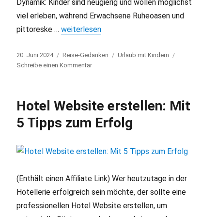
Dynamik: Kinder sind neugierig und wollen möglichst
viel erleben, während Erwachsene Ruheoasen und
pittoreske …
„Familienfreundliche Reiseziele: Gemeinsam d
weiterlesen
Veröffentlicht
20. Juni 2024
Kategorien
Reise-Gedanken
Schlagwörter
Urlaub mit Kindern
am
Schreibe einen Kommentar
zu
Familienfreundliche
Reiseziele:
Gemeinsam
Hotel Website erstellen: Mit
die
Welt
5 Tipps zum Erfolg
entdecken
(Enthält einen Affiliate Link) Wer heutzutage in der
Hotellerie erfolgreich sein möchte, der sollte eine
professionellen Hotel Website erstellen, um