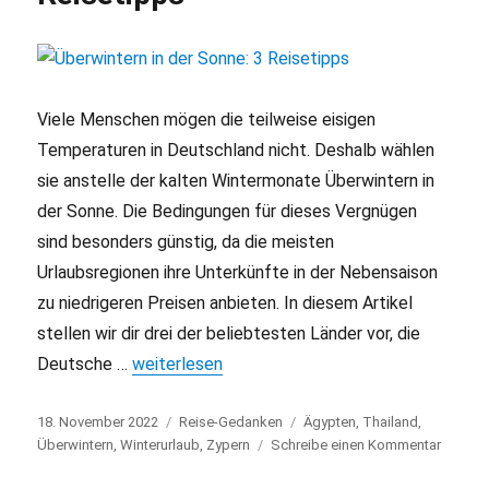
Viele Menschen mögen die teilweise eisigen
Temperaturen in Deutschland nicht. Deshalb wählen
sie anstelle der kalten Wintermonate Überwintern in
der Sonne. Die Bedingungen für dieses Vergnügen
sind besonders günstig, da die meisten
Urlaubsregionen ihre Unterkünfte in der Nebensaison
zu niedrigeren Preisen anbieten. In diesem Artikel
stellen wir dir drei der beliebtesten Länder vor, die
Deutsche …
„Überwintern in der Sonne: 3 Reisetipps“
weiterlesen
Veröffentlicht
18. November 2022
Kategorien
Reise-Gedanken
Schlagwörter
Ägypten
,
Thailand
,
am
Überwintern
,
Winterurlaub
,
Zypern
Schreibe einen Kommentar
zu
Überwi