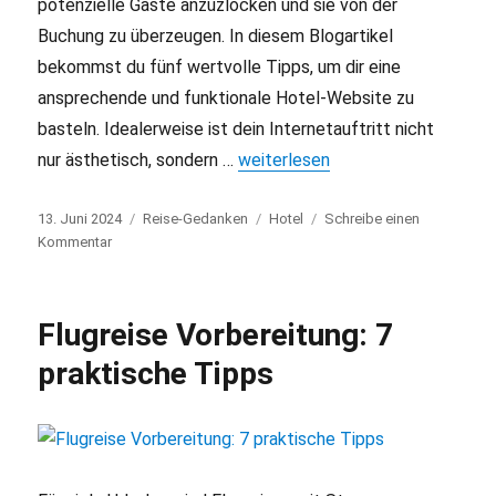
potenzielle Gäste anzuzlocken und sie von der
Buchung zu überzeugen. In diesem Blogartikel
bekommst du fünf wertvolle Tipps, um dir eine
ansprechende und funktionale Hotel-Website zu
basteln. Idealerweise ist dein Internetauftritt nicht
nur ästhetisch, sondern …
„Hotel Website erstellen: Mit 5 
weiterlesen
Veröffentlicht
13. Juni 2024
Kategorien
Reise-Gedanken
Schlagwörter
Hotel
Schreibe einen
am
Kommentar
zu
Hotel
Website
erstellen:
Flugreise Vorbereitung: 7
Mit
5
praktische Tipps
Tipps
zum
Erfolg