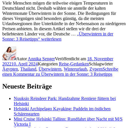
Viele Menschen mögen die teilweise eisigen Temperaturen in
Deutschland nicht. Deshalb wählen sie anstelle der kalten
Wintermonate Überwintern in der Sonne. Die Bedingungen für
dieses Vergnügen sind besonders günstig, da die meisten
Urlaubsregionen ihre Unterkünfte in der Nebensaison zu niedrigeren
Preisen anbieten. In diesem Artikel stellen wir dir drei der
beliebtesten Länder vor, die Deutsche …
„Überwintern in der
Sonne: 3 Reisetipps“
weiterlesen
Autor
Annika Senger
Veröffentlicht am
18. November
2022
10. April 2024
Kategorien
Reise-Gedanken
Schlagwörter
Ägypten
,
Thailand
,
Überwintern
,
Winterurlaub
,
Zypern
Schreibe
einen Kommentar
zu Überwintern in der Sonne: 3 Reisetipps
Neueste Beiträge
Nuuksio Reindeer Park: Handzahme Rentiere füttern bei
Helsinki
Helsinki Archipelago Kayaking: Paddeln im östlichen
Schärengarten
Mini Cruise Helsinki Tallinn: Rundfahrt über Nacht mit M/S
Victoria I