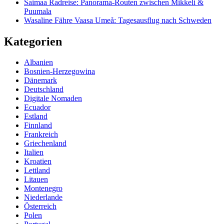
Saimaa Radreise: Panorama-Routen zwischen Mikkeli &
Puumala
Wasaline Fähre Vaasa Umeå: Tagesausflug nach Schweden
Kategorien
Albanien
Bosnien-Herzegowina
Dänemark
Deutschland
Digitale Nomaden
Ecuador
Estland
Finnland
Frankreich
Griechenland
Italien
Kroatien
Lettland
Litauen
Montenegro
Niederlande
Österreich
Polen