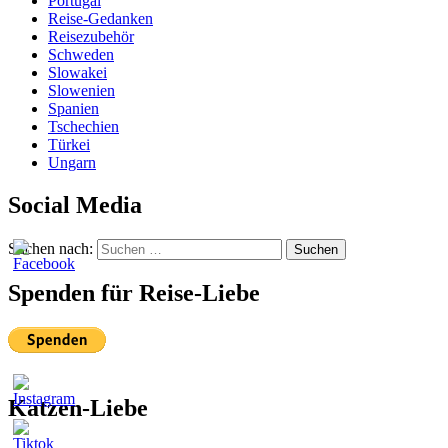
Portugal
Reise-Gedanken
Reisezubehör
Schweden
Slowakei
Slowenien
Spanien
Tschechien
Türkei
Ungarn
Social Media
Suchen nach:
Suchen
Spenden für Reise-Liebe
Katzen-Liebe