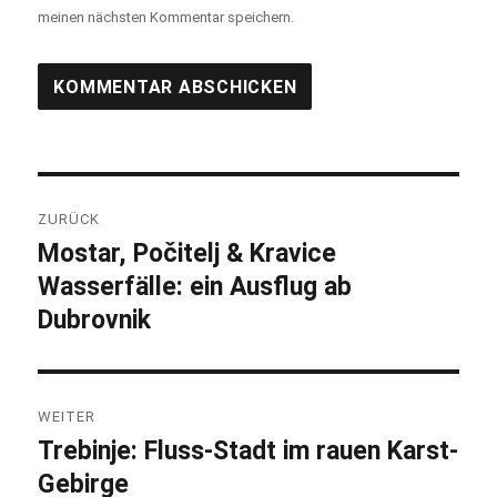
meinen nächsten Kommentar speichern.
Beitragsnavigation
ZURÜCK
Mostar, Počitelj & Kravice
Vorheriger
Wasserfälle: ein Ausflug ab
Beitrag:
Dubrovnik
WEITER
Trebinje: Fluss-Stadt im rauen Karst-
Nächster
Gebirge
Beitrag: