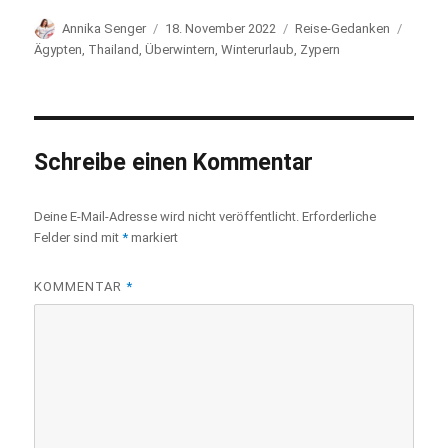
Autor
Annika Senger
Veröffentlicht
18. November 2022
Kategorien
Reise-Gedanken
Schla
am
Ägypten
,
Thailand
,
Überwintern
,
Winterurlaub
,
Zypern
Schreibe einen Kommentar
Deine E-Mail-Adresse wird nicht veröffentlicht.
Erforderliche
Felder sind mit
*
markiert
KOMMENTAR
*