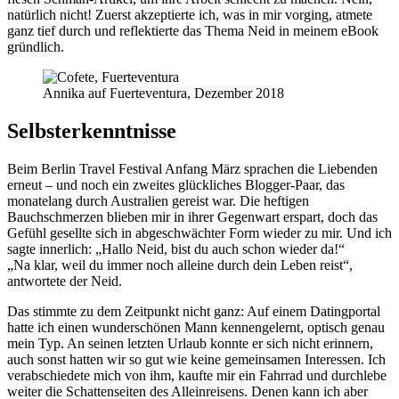
natürlich nicht! Zuerst akzeptierte ich, was in mir vorging, atmete
ganz tief durch und reflektierte das Thema Neid in meinem eBook
gründlich.
Annika auf Fuerteventura, Dezember 2018
Selbsterkenntnisse
Beim Berlin Travel Festival Anfang März sprachen die Liebenden
erneut – und noch ein zweites glückliches Blogger-Paar, das
monatelang durch Australien gereist war. Die heftigen
Bauchschmerzen blieben mir in ihrer Gegenwart erspart, doch das
Gefühl gesellte sich in abgeschwächter Form wieder zu mir. Und ich
sagte innerlich: „Hallo Neid, bist du auch schon wieder da!“
„Na klar, weil du immer noch alleine durch dein Leben reist“,
antwortete der Neid.
Das stimmte zu dem Zeitpunkt nicht ganz: Auf einem Datingportal
hatte ich einen wunderschönen Mann kennengelernt, optisch genau
mein Typ. An seinen letzten Urlaub konnte er sich nicht erinnern,
auch sonst hatten wir so gut wie keine gemeinsamen Interessen. Ich
verabschiedete mich von ihm, kaufte mir ein Fahrrad und durchlebe
weiter die Schattenseiten des Alleinreisens. Denen kann ich aber