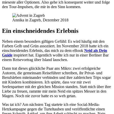
mieseste aller Optionen. Also gehe ich konsequent weiter und folge
den Tour-Impulsen, die mir in den Sinn kommen.
Annika in Zagreb, Dezember 2018
Ein einschneidendes Erlebnis
Neben einem besonders giftigen Gefühl: Es wird häufig mit den
Farben Gelb und Grün assoziiert. Im November 2018 hatte ich ein
einschneidendes Erlebnis, das mich zu dem eBook
Neid als Dein
Guide
inspiriert hat. Eigentlich wollte ich nur in einer Berliner Bar
einem Reisevortrag über Island lauschen.
Dann trat dieses glückliche Paar ans Mikro: zwei erfolgreiche
Autoren, die gemeinsam Reiseführer schreiben, ihr Privat- und
Berufsleben miteinander verbinden und ihre zahlreichen Trips sogar
mit Kindern kombinieren. Ich spürte, dass vor mir zwei
Seelenpartner mit der gleichen Mission standen. Statt mich über ihre
Liebe zu freuen, rammte mir mein Neid ein spitzes Messer in den
Magen. Noch nie zuvor hatte es so weh getan.
Was tat ich? Am nächsten Tag startete ich eine Social-Media-
Hetzkampagne gegen die Turteltauben und veröffentlichte einen
fiesen Schmäh-Artikel, um ihre Arbeit schlecht zu machen. Nein,