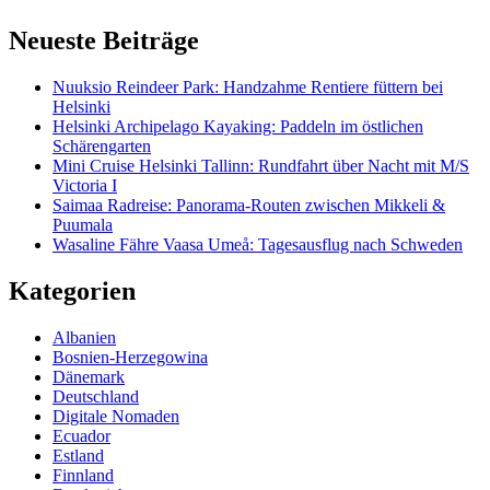
Neueste Beiträge
Nuuksio Reindeer Park: Handzahme Rentiere füttern bei
Helsinki
Helsinki Archipelago Kayaking: Paddeln im östlichen
Schärengarten
Mini Cruise Helsinki Tallinn: Rundfahrt über Nacht mit M/S
Victoria I
Saimaa Radreise: Panorama-Routen zwischen Mikkeli &
Puumala
Wasaline Fähre Vaasa Umeå: Tagesausflug nach Schweden
Kategorien
Albanien
Bosnien-Herzegowina
Dänemark
Deutschland
Digitale Nomaden
Ecuador
Estland
Finnland