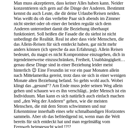
Man muss akzeptieren, dass keiner Alles haben kann. Neider
konzentrieren sich gern auf die Dinge der Anderen. Bestimmt
kennst du auch Leute, die dir deine Urlaube/Reisen neiden.
Was weißt du ob das verliebte Paar sich abends im Zimmer
nicht streitet oder ob einer der beiden regulär sich dem
Anderen unterordnet damit die Beziehung überhaupt
funktioniert. Soll heißen die Fasade die du siehst ist nicht
unbedingt die Realität. Real ist aber dass viele Menschen, die
das Allein-Reisen für sich entdeckt haben, gar nicht mehr
anders können (ich spreche da aus Erfahrung). Allein Reisen
bedeutet, du magst es nicht Kompromisse einzugehen, dich in
irgendeinerweise einzuschränken, Freiheit, Unabhängigkeit…
genau diese Dinge sind in einer Beziehung leider meist
hinterlich 😉 Eine Freundin ist vor ein paar Monaten allein
nach Mittelamerika gereist, trotz dass sie sich in einer wenigen
Monate alten Beziehung befand. So gehts wohl auch. Wobei
klingt das „gesund“? Am Ende muss jeder seinen Weg allein
gehen und schauen wo es ihn verschlägt.. jeder Mensch ist ein
Individuum. Man kann es sich natürlich auch einfach machen
und „den Weg der Anderen“ gehen, wie die meisten
Menschen, die mit dem Strom schwimmen und nur
Erkenntnisse innerhalb eines sehr schmalbandigen Horizontes
sammeln. Aber ob das befriedigend ist, wenn man die Welt
bereits für sich entdeckt hat und man regelmäßig vom
Fernweh heimgesucht wird !?!?