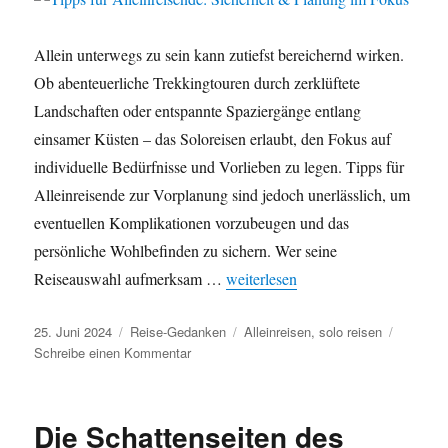
Allein unterwegs zu sein kann zutiefst bereichernd wirken.
Ob abenteuerliche Trekkingtouren durch zerklüftete
Landschaften oder entspannte Spaziergänge entlang
einsamer Küsten – das Soloreisen erlaubt, den Fokus auf
individuelle Bedürfnisse und Vorlieben zu legen. Tipps für
Alleinreisende zur Vorplanung sind jedoch unerlässlich, um
eventuellen Komplikationen vorzubeugen und das
persönliche Wohlbefinden zu sichern. Wer seine
Reiseauswahl aufmerksam …
„Tipps für Alleinreisende: Sicher
weiterlesen
Veröffentlicht
25. Juni 2024
Kategorien
Reise-Gedanken
Schlagwörter
Alleinreisen
,
solo reisen
am
Schreibe einen Kommentar
zu
Tipps
für
Alleinreisende:
Die Schattenseiten des
Sicherheit