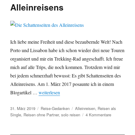
&
Alleinreisens
Planung
im
Fokus
Ich liebe meine Freiheit und diese bezaubernde Welt! Nach
Porto und Lissabon habe ich schon wieder drei neue Touren
organisiert und mir ein Trekking-Rad angeschafft. Ich freue
mich auf alle Trips, die noch kommen. Trotzdem wird mir
bei jedem schmerzhaft bewusst: Es gibt Schattenseiten des
Alleinreisens. Am 1. März 2017 posaunte ich in einem
Blogartikel …
„Die Schattenseiten des Alleinreisens“
weiterlesen
Veröffentlicht
31. März 2019
Kategorien
Reise-Gedanken
Schlagwörter
Alleinreisen
,
Reisen als
am
Single
,
Reisen ohne Partner
,
solo reisen
4 Kommentare
zu
Die
Schattenseit
des