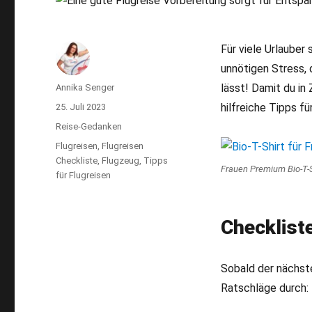
Für viele Urlauber
unnötigen Stress, 
lässt! Damit du in
Autor
Annika Senger
hilfreiche Tipps f
Veröffentlicht
25. Juli 2023
am
Kategorien
Reise-Gedanken
Schlagwörter
Flugreisen
,
Flugreisen
Checkliste
,
Flugzeug
,
Tipps
Frauen Premium Bio-T-S
für Flugreisen
Checkliste
Sobald der nächste
Ratschläge durch: