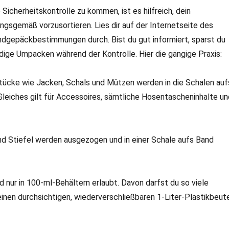
 Sicherheitskontrolle zu kommen, ist es hilfreich, dein
gsgemäß vorzusortieren. Lies dir auf der Internetseite des
ndgepäckbestimmungen durch. Bist du gut informiert, sparst du
dige Umpacken während der Kontrolle. Hier die gängige Praxis:
tücke wie Jacken, Schals und Mützen werden in die Schalen auf
Gleiches gilt für Accessoires, sämtliche Hosentascheninhalte un
d Stiefel werden ausgezogen und in einer Schale aufs Band
nd nur in 100-ml-Behältern erlaubt. Davon darfst du so viele
inen durchsichtigen, wiederverschließbaren 1-Liter-Plastikbeut