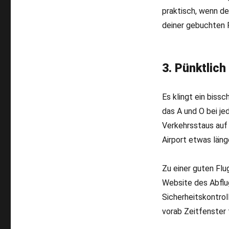
praktisch, wenn de
deiner gebuchten F
3. Pünktlic
Es klingt ein biss
das A und O bei je
Verkehrsstaus auf 
Airport etwas länge
Zu einer guten Flug
Website des Abflu
Sicherheitskontrol
vorab Zeitfenster 