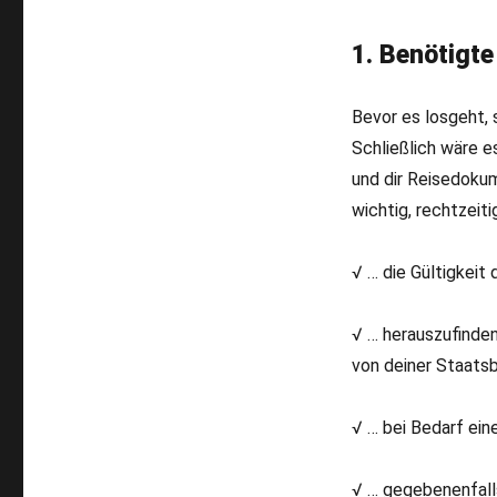
1. Benötigt
Bevor es losgeht, 
Schließlich wäre e
und dir Reisedokum
wichtig, rechtzeiti
√ … die Gültigkeit
√ … herauszufinden,
von deiner Staatsb
√ … bei Bedarf ein
√ … gegebenenfalls