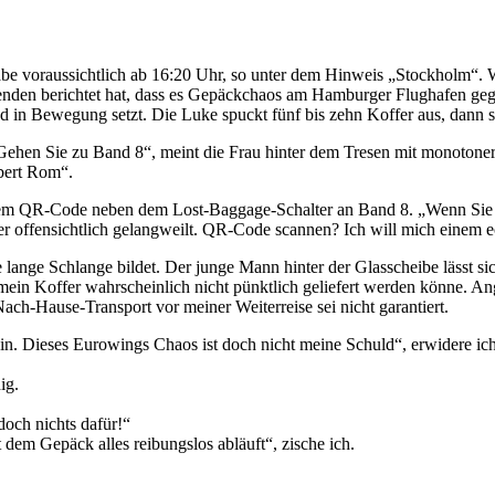
abe voraussichtlich ab 16:20 Uhr, so unter dem Hinweis „Stockholm“.
senden berichtet hat, dass es Gepäckchaos am Hamburger Flughafen gege
band in Bewegung setzt. Die Luke spuckt fünf bis zehn Koffer aus, dan
„Gehen Sie zu Band 8“, meint die Frau hinter dem Tresen mit monoto
obert Rom“.
inem QR-Code neben dem Lost-Baggage-Schalter an Band 8. „Wenn Sie I
t er offensichtlich gelangweilt. QR-Code scannen? Ich will mich einem
e lange Schlange bildet. Der junge Mann hinter der Glasscheibe lässt 
ss mein Koffer wahrscheinlich nicht pünktlich geliefert werden könne.
ch-Hause-Transport vor meiner Weiterreise sei nicht garantiert.
in. Dieses Eurowings Chaos ist doch nicht meine Schuld“, erwidere ich 
ig.
doch nichts dafür!“
t dem Gepäck alles reibungslos abläuft“, zische ich.