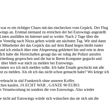
 war es ein richtiger Chaos mit das einchecken vom Gepäck. Der Flug
ings an. Erstmal niemand zu erreichen der bei Eurowings angestellt
isten ausfüllen im Internet und so weiter. Nach 2 Tage über die
on Venedig nach Nizza gehen würde am nächsten Tag. Wir sind dann
Mitarbeiter der das Gepäck das auf dem Band liegen bleibt runter
d ich einfach über eine Absperrung geklettert bin und rein in dem
ch habe die Herrschaften gesagt das sie ruhig die Polizei anrufen
 Abteilung gesprochen und die hat in Ihrem Komputer geguckt und
ch über blieb war mich zu melden bei Eurowings.
men wo ich nich melden sollte. Ich habe Emails geschickt mit alle
t zu melden. Als ob ich das nicht schon gemacht habe? Wo kriege ich
erbracht in süd Frankreich ohne unseren Koffer.
ten Sachen kaufen. JA ECHT WAR , GANZE 90 EURO.
ren Verantwortung ist sondern die von Eurowings. Also wieder
be nicht auf Eurowings würde sich wünschen das sie sich um die