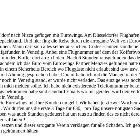
eldorf nach Nizza geflogen mit Eurowings. Am Düsseldorfer Flughafen
epäckband. Und hier fing die Reise durch die arrogante Welt von Eurow
innen. Mann darf sich alles selber aussuchen. Codes scannen sämtliche L
aufgefunden in Venedig. Anbei eine Flugnummer auf dem der Kofferbv
m den Koffer dort ab zu holen. Nach 6 Stunden rausgefunden das der 
nachdem ich das Büro vom Eurowings Partner Menzies gefunden hatte un
n einem Sicherheits Bereich wo Fluggäste nicht erlaubt sind usw usw. I
n mit Ahnung gesprochen habe. Darauf habe ich mit die Managerin der
er noch in Venedig stand, er wurde nicht verladen. Das einzige was no
 mich melden sollte. Ich habe nicht existierende Telefonnummer bekom
gs bekommen habe sind standard Emails wo mir geraten wird den verlus
 in Venedig.
 wie Eurowings mit Ihre Kunden umgeht. Wir haben jetzt zwei Wochen v
 Wir dürfen uns die erste 3 Tage für €30,- pro Tag unsere nötigs
haben was auch Stunden gedauert hat um raus zu finden das es nicht de
r saftladen!!
etzen und dieser arrogante Verein verklagen für alle Schäden. Ich ge
en gekümmert hätten