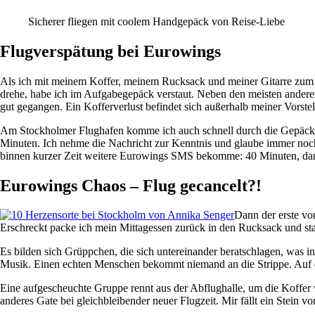
Sicherer fliegen mit coolem Handgepäck von Reise-Liebe
Flugverspätung bei Eurowings
Als ich mit meinem Koffer, meinem Rucksack und meiner Gitarre zum 
drehe, habe ich im Aufgabegepäck verstaut. Neben den meisten anderen
gut gegangen. Ein Kofferverlust befindet sich außerhalb meiner Vorste
Am Stockholmer Flughafen komme ich auch schnell durch die Gepäcka
Minuten. Ich nehme die Nachricht zur Kenntnis und glaube immer noch
binnen kurzer Zeit weitere Eurowings SMS bekomme: 40 Minuten, dar
Eurowings Chaos – Flug gecancelt?!
Dann der erste vo
Erschreckt packe ich mein Mittagessen zurück in den Rucksack und s
Es bilden sich Grüppchen, die sich untereinander beratschlagen, was i
Musik. Einen echten Menschen bekommt niemand an die Strippe. Auf d
Eine aufgescheuchte Gruppe rennt aus der Abflughalle, um die Koffer w
anderes Gate bei gleichbleibender neuer Flugzeit. Mir fällt ein Stein 