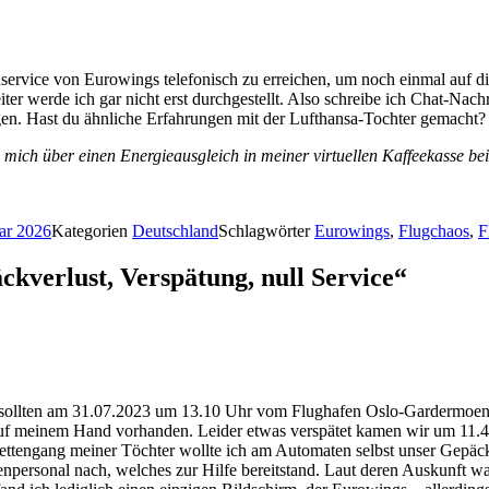
rvice von Eurowings telefonisch zu erreichen, um noch einmal auf die
er werde ich gar nicht erst durchgestellt. Also schreibe ich Chat-Nach
gen. Hast du ähnliche Erfahrungen mit der Lufthansa-Tochter gemacht? 
 mich über einen Energieausgleich in meiner virtuellen Kaffeekasse be
ar 2026
Kategorien
Deutschland
Schlagwörter
Eurowings
,
Flugchaos
,
F
verlust, Verspätung, null Service“
h, sollten am 31.07.2023 um 13.10 Uhr vom Flughafen Oslo-Gardermoen
 auf meinem Hand vorhanden. Leider etwas verspätet kamen wir um 11.
lettengang meiner Töchter wollte ich am Automaten selbst unser Gepäc
npersonal nach, welches zur Hilfe bereitstand. Laut deren Auskunft wa