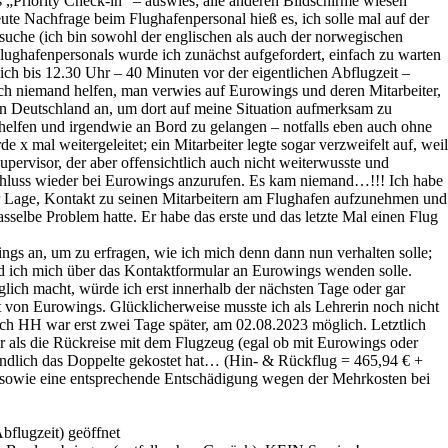
 „Priority Check-in“ – auswies; alle anderen Bildschirme wiesen
ute Nachfrage beim Flughafenpersonal hieß es, ich solle mal auf der
esuche (ich bin sowohl der englischen als auch der norwegischen
Flughafenpersonals wurde ich zunächst aufgefordert, einfach zu warten
ich bis 12.30 Uhr – 40 Minuten vor der eigentlichen Abflugzeit –
ch niemand helfen, man verwies auf Eurowings und deren Mitarbeiter,
 in Deutschland an, um dort auf meine Situation aufmerksam zu
 helfen und irgendwie an Bord zu gelangen – notfalls eben auch ohne
x mal weitergeleitet; ein Mitarbeiter legte sogar verzweifelt auf, weil
upervisor, der aber offensichtlich auch nicht weiterwusste und
nschluss wieder bei Eurowings anzurufen. Es kam niemand…!!! Ich habe
er Lage, Kontakt zu seinen Mitarbeitern am Flughafen aufzunehmen und
sselbe Problem hatte. Er habe das erste und das letzte Mal einen Flug
ings an, um zu erfragen, wie ich mich denn dann nun verhalten solle;
und ich mich über das Kontaktformular an Eurowings wenden solle.
lich macht, würde ich erst innerhalb der nächsten Tage oder gar
 von Eurowings. Glücklicherweise musste ich als Lehrerin noch nicht
ch HH war erst zwei Tage später, am 02.08.2023 möglich. Letztlich
er als die Rückreise mit dem Flugzeug (egal ob mit Eurowings oder
ssendlich das Doppelte gekostet hat… (Hin- & Rückflug = 465,94 € +
s sowie eine entsprechende Entschädigung wegen der Mehrkosten bei
bflugzeit) geöffnet