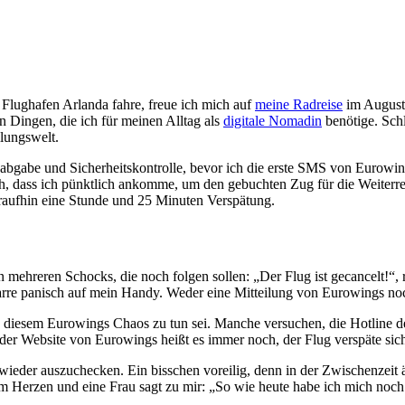
Flughafen Arlanda fahre, freue ich mich auf
meine Radreise
im August.
 Dingen, die ich für meinen Alltag als
digitale Nomadin
benötige. Schl
llungswelt.
bgabe und Sicherheitskontrolle, bevor ich die erste SMS von Eurow
, dass ich pünktlich ankomme, um den gebuchten Zug für die Weiterrei
aufhin eine Stunde und 25 Minuten Verspätung.
n mehreren Schocks, die noch folgen sollen: „Der Flug ist gecancelt!
tarre panisch auf mein Handy. Weder eine Mitteilung von Eurowings n
n diesem Eurowings Chaos zu tun sei. Manche versuchen, die Hotline der
er Website von Eurowings heißt es immer noch, der Flug verspäte sic
ieder auszuchecken. Ein bisschen voreilig, denn in der Zwischenzeit än
vom Herzen und eine Frau sagt zu mir: „So wie heute habe ich mich noch