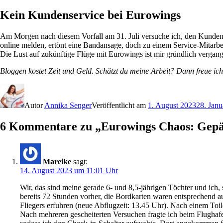
Kein Kundenservice bei Eurowings
Am Morgen nach diesem Vorfall am 31. Juli versuche ich, den Kundense
online melden, ertönt eine Bandansage, doch zu einem Service-Mitarbeit
Die Lust auf zukünftige Flüge mit Eurowings ist mir gründlich vergan
Bloggen kostet Zeit und Geld. Schätzt du meine Arbeit? Dann freue ich
Autor
Annika Senger
Veröffentlicht am
1. August 2023
28. Janu
6 Kommentare zu „Eurowings Chaos: Gepäck
Mareike
sagt:
14. August 2023 um 11:01 Uhr
Wir, das sind meine gerade 6- und 8,5-jährigen Töchter und ic
bereits 72 Stunden vorher, die Bordkarten waren entsprechend
Fliegers erfuhren (neue Abflugzeit: 13.45 Uhr). Nach einem Toi
Nach mehreren gescheiterten Versuchen fragte ich beim Flughafe