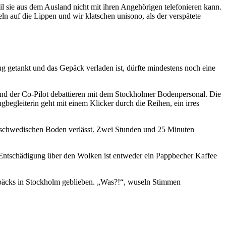
l sie aus dem Ausland nicht mit ihren Angehörigen telefonieren kann.
 auf die Lippen und wir klatschen unisono, als der verspätete
ug getankt und das Gepäck verladen ist, dürfte mindestens noch eine
t und der Co-Pilot debattieren mit dem Stockholmer Bodenpersonal. Die
gbegleiterin geht mit einem Klicker durch die Reihen, ein irres
en schwedischen Boden verlässt. Zwei Stunden und 25 Minuten
re Entschädigung über den Wolken ist entweder ein Pappbecher Kaffee
epäcks in Stockholm geblieben. „Was?!“, wuseln Stimmen