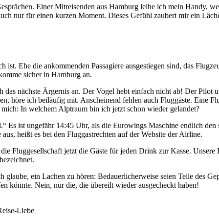
 Gesprächen. Einer Mitreisenden aus Hamburg leihe ich mein Handy, wei
ch nur für einen kurzen Moment. Dieses Gefühl zaubert mir ein Lächeln
isch ist. Ehe die ankommenden Passagiere ausgestiegen sind, das Flugze
ch komme sicher in Hamburg an.
och das nächste Ärgernis an. Der Vogel hebt einfach nicht ab! Der Pilo
en, höre ich beiläufig mit. Anscheinend fehlen auch Fluggäste. Eine Flu
e mich: In welchem Alptraum bin ich jetzt schon wieder gelandet?
d.“ Es ist ungefähr 14:45 Uhr, als die Eurowings Maschine endlich d
s, heißt es bei den Fluggastrechten auf der Website der Airline.
 die Fluggesellschaft jetzt die Gäste für jeden Drink zur Kasse. Unse
 bezeichnet.
ch glaube, ein Lachen zu hören: Bedauerlicherweise seien Teile des G
fen könnte. Nein, nur die, die übereilt wieder ausgecheckt haben!
Reise-Liebe