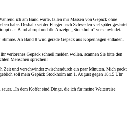
 Während ich am Band warte, fallen mir Massen von Gepäck ohne
ben habe. Deshalb sei der Flieger nach Schweden viel später gestartet
n stoppt das Band abrupt und die Anzeige „Stockholm“ verschwindet.
ner Stimme. An Band 8 wird gerade Gepäck aus Kopenhagen entladen.
hr verlorenes Gepäck schnell melden wollen, scannen Sie bitte den
 echten Menschen sprechen!
sich Zeit und verschwindet zwischendurch ein paar Minuten. Mich packt
 Angeblich soll mein Gepäck Stockholm am 1. August gegen 18:15 Uhr
sauer. „In dem Koffer sind Dinge, die ich für meine Weiterreise