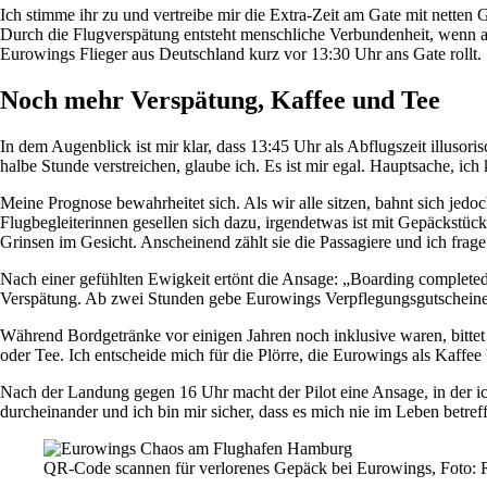
Ich stimme ihr zu und vertreibe mir die Extra-Zeit am Gate mit netten
Durch die Flugverspätung entsteht menschliche Verbundenheit, wenn au
Eurowings Flieger aus Deutschland kurz vor 13:30 Uhr ans Gate rollt.
Noch mehr Verspätung, Kaffee und Tee
In dem Augenblick ist mir klar, dass 13:45 Uhr als Abflugszeit illusor
halbe Stunde verstreichen, glaube ich. Es ist mir egal. Hauptsache, i
Meine Prognose bewahrheitet sich. Als wir alle sitzen, bahnt sich jed
Flugbegleiterinnen gesellen sich dazu, irgendetwas ist mit Gepäckstück
Grinsen im Gesicht. Anscheinend zählt sie die Passagiere und ich frag
Nach einer gefühlten Ewigkeit ertönt die Ansage: „Boarding complete
Verspätung. Ab zwei Stunden gebe Eurowings Verpflegungsgutscheine au
Während Bordgetränke vor einigen Jahren noch inklusive waren, bittet
oder Tee. Ich entscheide mich für die Plörre, die Eurowings als Kaffee
Nach der Landung gegen 16 Uhr macht der Pilot eine Ansage, in der i
durcheinander und ich bin mir sicher, dass es mich nie im Leben betref
QR-Code scannen für verlorenes Gepäck bei Eurowings, Foto: 