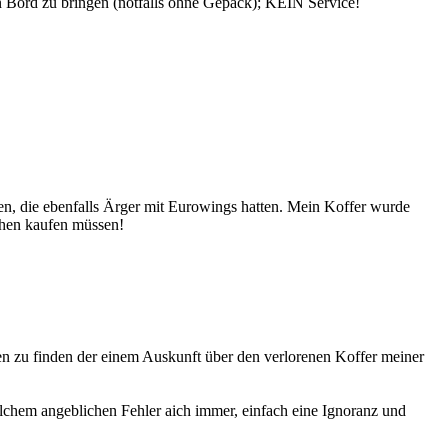
 an Bord zu bringen (notfalls ohne Gepäck); KEIN Service!
 die ebenfalls Ärger mit Eurowings hatten. Mein Koffer wurde
achen kaufen müssen!
en zu finden der einem Auskunft über den verlorenen Koffer meiner
elchem angeblichen Fehler aich immer, einfach eine Ignoranz und