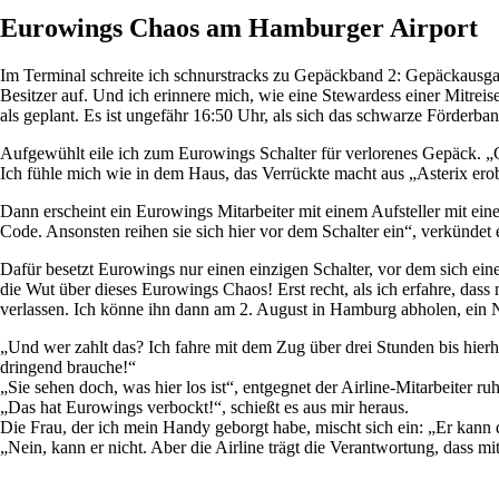
Eurowings Chaos am Hamburger Airport
Im Terminal schreite ich schnurstracks zu Gepäckband 2: Gepäckausg
Besitzer auf. Und ich erinnere mich, wie eine Stewardess einer Mitrei
als geplant. Es ist ungefähr 16:50 Uhr, als sich das schwarze Förder
Aufgewühlt eile ich zum Eurowings Schalter für verlorenes Gepäck. 
Ich fühle mich wie in dem Haus, das Verrückte macht aus „Asterix er
Dann erscheint ein Eurowings Mitarbeiter mit einem Aufsteller mit e
Code. Ansonsten reihen sie sich hier vor dem Schalter ein“, verkünde
Dafür besetzt Eurowings nur einen einzigen Schalter, vor dem sich ein
die Wut über dieses Eurowings Chaos! Erst recht, als ich erfahre, da
verlassen. Ich könne ihn dann am 2. August in Hamburg abholen, ein Na
„Und wer zahlt das? Ich fahre mit dem Zug über drei Stunden bis hierh
dringend brauche!“
„Sie sehen doch, was hier los ist“, entgegnet der Airline-Mitarbeiter ruh
„Das hat Eurowings verbockt!“, schießt es aus mir heraus.
Die Frau, der ich mein Handy geborgt habe, mischt sich ein: „Er kann 
„Nein, kann er nicht. Aber die Airline trägt die Verantwortung, dass mi