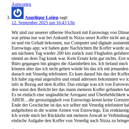
Antworten
Angelique Loijen
sagt:
12. September 2025 um 16:43 Uhr
Wir sind zur unserer silberne Hochzeit mit Eurowings von Düss
war prima nur war bei Ankunft in Nizza unser Koffer nicht am g
ist und ein Gehalt bekommt, nur Computer und digitale assistent
Eurowings app; wir haben gute Nachrichten Ihr Koffer wurde 
am nächsten Tag wieder 200 km zurück zum Flughafen gefahren u
nimmt an dem Tag krank war. Kein Ersatz kein gar nichts. Erst 
Büro gegangen bin gingen die Alarmbellen los. Ich befand mich i
können aber das ich nicht gehen würde bis das ich mit jemande
danach mit Venedig telefoniert. Es kam darauf hin das der Koff
Ich habe zig-mal angerufen und email adressen bekommen wo ich
info in Bezug auf dem Koffer. Das einzige was ich von Eurowin
den sonst den Bericht her das mann meinem Koffer gefunden hat
Es ist einfach eine unglaubliche Arroganz und Überheblichkeit
ABER…die grosszügigkeit von Eurowings kennt keine Grenzen.
Ende der Geschichte ist das wir selber mit Venedig telefoniert 
aufgehoben in die warme Armen von Eurowings. Ein erstklassige
Ich werde mich bei Rückkehr mit meinem Anwalt in Verbindung s
einfache Aufgabe den Koffer von Venedig nach Nizza zu bring