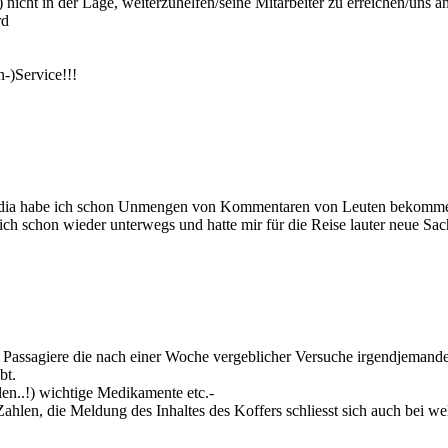
) nicht in der Lage, weiterzuhelfen/seine Mitarbeiter zu erreichen/uns
rd
-)Service!!!
Media habe ich schon Unmengen von Kommentaren von Leuten bekommen,
 ich schon wieder unterwegs und hatte mir für die Reise lauter neue S
n Passagiere die nach einer Woche vergeblicher Versuche irgendjemand
bt.
len..!) wichtige Medikamente etc.-
ahlen, die Meldung des Inhaltes des Koffers schliesst sich auch bei w