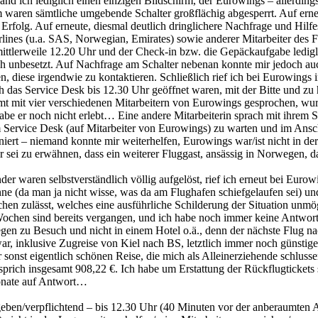
nd ich lediglich einen einzigen Bildschirm, der Eurowings – allerdings
m waren sämtliche umgebende Schalter großflächig abgesperrt. Auf erne
Erfolg. Auf erneute, diesmal deutlich dringlichere Nachfrage und Hilf
irlines (u.a. SAS, Norwegian, Emirates) sowie anderer Mitarbeiter des 
mittlerweile 12.20 Uhr und der Check-in bzw. die Gepäckaufgabe ledigl
ch unbesetzt. Auf Nachfrage am Schalter nebenan konnte mir jedoch au
n, diese irgendwie zu kontaktieren. Schließlich rief ich bei Eurowings
h das Service Desk bis 12.30 Uhr geöffnet waren, mit der Bitte und zu
mt mit vier verschiedenen Mitarbeitern von Eurowings gesprochen, wurde 
 habe er noch nicht erlebt… Eine andere Mitarbeiterin sprach mit ihrem S
t am Service Desk (auf Mitarbeiter von Eurowings) zu warten und im A
niert – niemand konnte mir weiterhelfen, Eurowings war/ist nicht in d
 sei zu erwähnen, dass ein weiterer Fluggast, ansässig in Norwegen, da
 waren selbstverständlich völlig aufgelöst, rief ich erneut bei Eurow
önne (da man ja nicht wisse, was da am Flughafen schiefgelaufen sei) 
en zulässt, welches eine ausführliche Schilderung der Situation unmög
Wochen sind bereits vergangen, und ich habe noch immer keine Antwort
en zu Besuch und nicht in einem Hotel o.ä., denn der nächste Flug na
war, inklusive Zugreise von Kiel nach BS, letztlich immer noch günstig
r sonst eigentlich schönen Reise, die mich als Alleinerziehende schlu
prich insgesamt 908,22 €. Ich habe um Erstattung der Rückflugticket
onate auf Antwort…
ben/verpflichtend – bis 12.30 Uhr (40 Minuten vor der anberaumten A