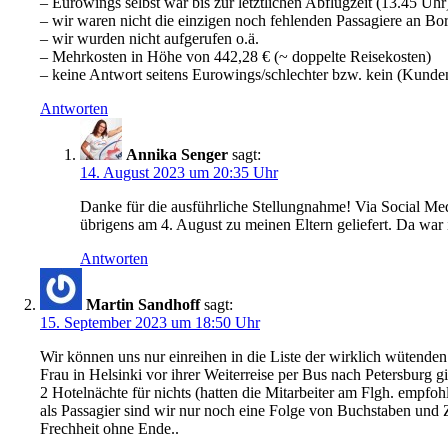
– Eurowings selbst war bis zur letztlichen Abflugzeit (13.45 Uhr
– wir waren nicht die einzigen noch fehlenden Passagiere an Bo
– wir wurden nicht aufgerufen o.ä.
– Mehrkosten in Höhe von 442,28 € (~ doppelte Reisekosten)
– keine Antwort seitens Eurowings/schlechter bzw. kein (Kunden
Antworten
Annika Senger
sagt:
14. August 2023 um 20:35 Uhr
Danke für die ausführliche Stellungnahme! Via Social 
übrigens am 4. August zu meinen Eltern geliefert. Da war
Antworten
Martin Sandhoff
sagt:
15. September 2023 um 18:50 Uhr
Wir können uns nur einreihen in die Liste der wirklich wütende
Frau in Helsinki vor ihrer Weiterreise per Bus nach Petersburg gi
2 Hotelnächte für nichts (hatten die Mitarbeiter am Flgh. empfoh
als Passagier sind wir nur noch eine Folge von Buchstaben und Z
Frechheit ohne Ende..