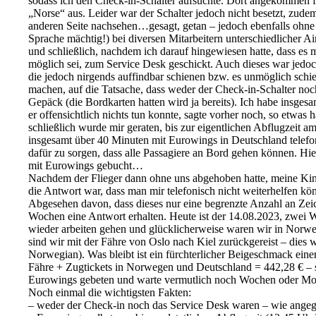
sodass ich den Check-in-Schalter aufsuchte. Dort angekommen fa
„Norse“ aus. Leider war der Schalter jedoch nicht besetzt, zude
anderen Seite nachsehen…gesagt, getan – jedoch ebenfalls ohne 
Sprache mächtig!) bei diversen Mitarbeitern unterschiedlicher A
und schließlich, nachdem ich darauf hingewiesen hatte, dass es 
möglich sei, zum Service Desk geschickt. Auch dieses war jedo
die jedoch nirgends auffindbar schienen bzw. es unmöglich schie
machen, auf die Tatsache, dass weder der Check-in-Schalter noc
Gepäck (die Bordkarten hatten wird ja bereits). Ich habe insgesa
er offensichtlich nichts tun konnte, sagte vorher noch, so etwas
schließlich wurde mir geraten, bis zur eigentlichen Abflugzei
insgesamt über 40 Minuten mit Eurowings in Deutschland telefo
dafür zu sorgen, dass alle Passagiere an Bord gehen können. Hier
mit Eurowings gebucht…
Nachdem der Flieger dann ohne uns abgehoben hatte, meine Kinder
die Antwort war, dass man mir telefonisch nicht weiterhelfen k
Abgesehen davon, dass dieses nur eine begrenzte Anzahl an Zeich
Wochen eine Antwort erhalten. Heute ist der 14.08.2023, zwei 
wieder arbeiten gehen und glücklicherweise waren wir in Norweg
sind wir mit der Fähre von Oslo nach Kiel zurückgereist – dies 
Norwegian). Was bleibt ist ein fürchterlicher Beigeschmack eine
Fähre + Zugtickets in Norwegen und Deutschland = 442,28 € – s
Eurowings gebeten und warte vermutlich noch Wochen oder M
Noch einmal die wichtigsten Fakten:
– weder der Check-in noch das Service Desk waren – wie angege