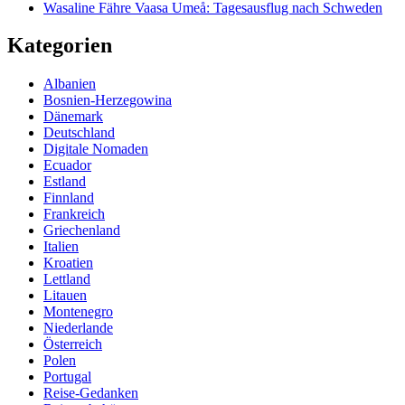
Wasaline Fähre Vaasa Umeå: Tagesausflug nach Schweden
Kategorien
Albanien
Bosnien-Herzegowina
Dänemark
Deutschland
Digitale Nomaden
Ecuador
Estland
Finnland
Frankreich
Griechenland
Italien
Kroatien
Lettland
Litauen
Montenegro
Niederlande
Österreich
Polen
Portugal
Reise-Gedanken