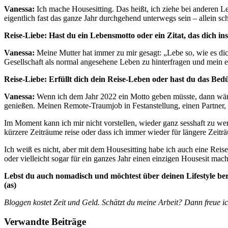
Vanessa:
Ich mache Housesitting. Das heißt, ich ziehe bei anderen L
eigentlich fast das ganze Jahr durchgehend unterwegs sein – allein sc
Reise-Liebe: Hast du ein Lebensmotto oder ein Zitat, das dich ins
Vanessa:
Meine Mutter hat immer zu mir gesagt: „Lebe so, wie es dic
Gesellschaft als normal angesehene Leben zu hinterfragen und mein
Reise-Liebe: Erfüllt dich dein Reise-Leben oder hast du das B
Vanessa:
Wenn ich dem Jahr 2022 ein Motto geben müsste, dann wäre
genießen. Meinen Remote-Traumjob in Festanstellung, einen Partner, d
Im Moment kann ich mir nicht vorstellen, wieder ganz sesshaft zu wer
kürzere Zeiträume reise oder dass ich immer wieder für längere Zeit
Ich weiß es nicht, aber mit dem Housesitting habe ich auch eine Re
oder vielleicht sogar für ein ganzes Jahr einen einzigen Housesit mach
Lebst du auch nomadisch und möchtest über deinen Lifestyle ber
(as)
Bloggen kostet Zeit und Geld. Schätzt du meine Arbeit? Dann freue i
Verwandte Beiträge