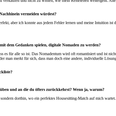
u verkaufen und nicht zu wissen, wie mein Reiseleben weitergeht. Al
m Nachhinein vermeiden würdest?
rfekt, aber ich konnte aus jedem Fehler lernen und meine Intuition ist 
 mit dem Gedanken spielen, digitale Nomaden zu werden?
s es für alle so ist. Das Nomadentum wird oft romantisiert und ist nic
der man merkt für sich, dass man doch eine andere, individuelle Lösung
kliste?
ausüben und an die du öfters zurückkehrst? Wenn ja, warum?
n, sondern dorthin, wo ein perfektes Housesitting-Match auf mich warte