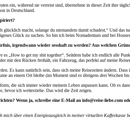
euten ein, während sie verreist sind, übernehme in dieser Zeit ihre tä
hon in Deutschland.
piriert?
h glücklich macht, solange du niemandem damit schadest.“ Und das tue 
 eigenes Glück zu suchen. So bin ich beim Nomadentum und bei Houses
edürfnis, irgendwann wieder sesshaft zu werden? Aus welchen Grün
 es „How to get my shit together“. Seitdem habe ich endlich alle Pu
er mir den Rücken freihält, ein Fahrzeug, das perfekt auf meine Reisen
den. Es kann natürlich sein, dass sich meine Reisezeiten ändern. Dass 
räume an einem Ort bleibe (im Moment sind es übrigens drei Wochen bis
iseform, die sich immer wieder meinem Leben anpassen kann. Ob es dann
e, bevor ich weiterziehe. Das wird die Zeit zeigen.
ichten? Wenn ja, schreibe eine E-Mail an info@reise-liebe.com od
ch mich über einen Energieausgleich in meiner virtuellen Kaffeekasse b