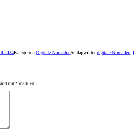
il 2024
Kategorien
Digitale Nomaden
Schlagwörter
digitale Nomaden
,
sind mit
*
markiert