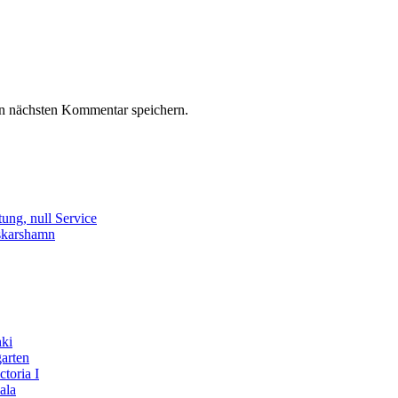
n nächsten Kommentar speichern.
ung, null Service
skarshamn
nki
arten
toria I
ala