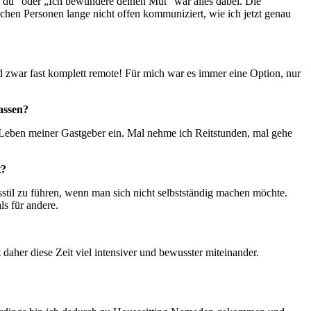
n du“ oder „Ich bewundere deinen Mut“ war alles dabei. Die
hen Personen lange nicht offen kommuniziert, wie ich jetzt genau
zwar fast komplett remote! Für mich war es immer eine Option, nur
assen?
s Leben meiner Gastgeber ein. Mal nehme ich Reitstunden, mal gehe
t?
il zu führen, wenn man sich nicht selbstständig machen möchte.
s für andere.
her diese Zeit viel intensiver und bewusster miteinander.