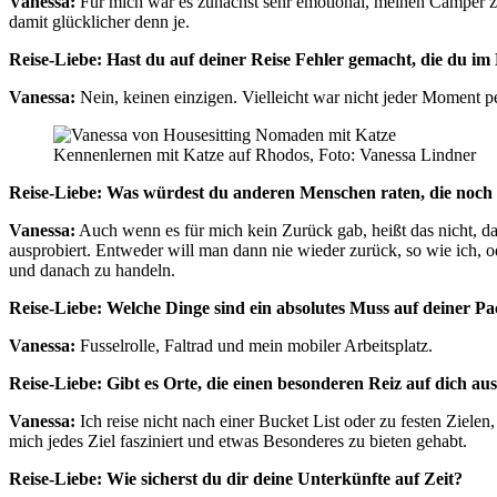
Vanessa:
Für mich war es zunächst sehr emotional, meinen Camper z
damit glücklicher denn je.
Reise-Liebe: Hast du auf deiner Reise Fehler gemacht, die du i
Vanessa:
Nein, keinen einzigen. Vielleicht war nicht jeder Moment pe
Kennenlernen mit Katze auf Rhodos, Foto: Vanessa Lindner
Reise-Liebe:
Was würdest du anderen Menschen raten, die noch
Vanessa:
Auch wenn es für mich kein Zurück gab, heißt das nicht, das
ausprobiert. Entweder will man dann nie wieder zurück, so wie ich, o
und danach zu handeln.
Reise-Liebe: Welche Dinge sind ein absolutes Muss auf deiner Pac
Vanessa:
Fusselrolle, Faltrad und mein mobiler Arbeitsplatz.
Reise-Liebe: Gibt es Orte, die einen besonderen Reiz auf dich 
Vanessa:
Ich reise nicht nach einer Bucket List oder zu festen Ziele
mich jedes Ziel fasziniert und etwas Besonderes zu bieten gehabt.
Reise-Liebe: Wie sicherst du dir deine Unterkünfte auf Zeit?