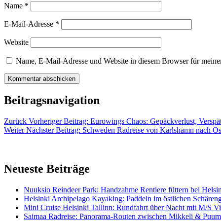
Name
*
E-Mail-Adresse
*
Website
Name, E-Mail-Adresse und Website in diesem Browser für meine
Beitragsnavigation
Zurück
Vorheriger Beitrag:
Eurowings Chaos: Gepäckverlust, Verspät
Weiter
Nächster Beitrag:
Schweden Radreise von Karlshamn nach O
Neueste Beiträge
Nuuksio Reindeer Park: Handzahme Rentiere füttern bei Helsi
Helsinki Archipelago Kayaking: Paddeln im östlichen Schäreng
Mini Cruise Helsinki Tallinn: Rundfahrt über Nacht mit M/S Vic
Saimaa Radreise: Panorama-Routen zwischen Mikkeli & Puum