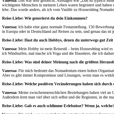
Vanessa:
Das war sehr gemischt. Aussagen wie „Das ist typisch Mille
wichtigsten Menschen in meinem Leben waren begeistert und haben mi
lebe. Das wurde anders, als ich vom Vanlife zu Housesitting Nomade
Reise-Liebe: Wie generierst du dein Einkommen?
Vanessa:
Ich habe eine ganz normale Festanstellung. 150 Bewerbung
in Europa oder in Deutschland auf Reisen zu sein, und genau das ist je
Reise-Liebe: Hast du auch Hobbys, denen du unterwegs gut Zeit 
Vanessa:
Mein Hobby ist mein Reisestil – beim Housesitting wird es 
ich Windsurfen, mal mache ich Yoga und die Haustiere, die ich dadur
Reise-Liebe: Was sind deiner Meinung nach die größten Herausf
Vanessa:
Für mich bedeutet das Nomadentum einen hohen Organisatio
Aber es gibt immer Kompromisse und Lösungen, wenn man es wirklich 
Reise-Liebe: Welche positiven Veränderungen haben sich durch 
Vanessa:
Meine zwischenmenschlichen Beziehungen haben viel an Qual
Außerdem lernt man viel über sich selbst und die Regionen, in die man
Reise-Liebe: Gab es auch schlimme Erlebnisse? Wenn ja, welche