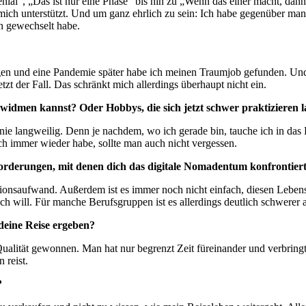
nial“, „Das ist nur eine Phase“ bis hin zu „Wenn das einer macht, dan
ch unterstützt. Und um ganz ehrlich zu sein: Ich habe gegenüber manc
n gewechselt habe.
en und eine Pandemie später habe ich meinen Traumjob gefunden. Und 
tzt der Fall. Das schränkt mich allerdings überhaupt nicht ein.
widmen kannst? Oder Hobbys, die sich jetzt schwer praktizieren l
nie langweilig. Denn je nachdem, wo ich gerade bin, tauche ich in da
ch immer wieder habe, sollte man auch nicht vergessen.
orderungen, mit denen dich das digitale Nomadentum konfrontier
nsaufwand. Außerdem ist es immer noch nicht einfach, diesen Lebensst
will. Für manche Berufsgruppen ist es allerdings deutlich schwerer al
deine Reise ergeben?
ität gewonnen. Man hat nur begrenzt Zeit füreinander und verbringt da
 reist.
?