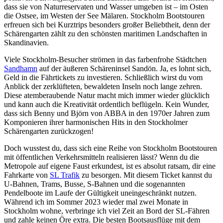
dass sie von Naturreservaten und Wasser umgeben ist – im Osten
die Ostsee, im Westen der See Mälaren. Stockholm Bootstouren
erfreuen sich bei Kurztrips besonders großer Beliebtheit, denn der
Schärengarten zählt zu den schönsten maritimen Landschaften in
Skandinavien.
Viele Stockholm-Besucher strömen in das farbenfrohe Städtchen
Sandhamn
auf der äußeren Schäreninsel Sandön. Ja, es lohnt sich,
Geld in die Fährtickets zu investieren. Schließlich wirst du vom
Anblick der zerklüfteten, bewaldeten Inseln noch lange zehren.
Diese atemberaubende Natur macht mich immer wieder glücklich
und kann auch die Kreativität ordentlich beflügeln. Kein Wunder,
dass sich Benny und Björn von ABBA in den 1970er Jahren zum
Komponieren ihrer harmonischen Hits in den Stockholmer
Schärengarten zurückzogen!
Doch wusstest du, dass sich eine Reihe von Stockholm Bootstouren
mit öffentlichen Verkehrsmitteln realisieren lässt? Wenn du die
Metropole auf eigene Faust erkundest, ist es absolut ratsam, dir eine
Fahrkarte von
SL Trafik
zu besorgen. Mit diesem Ticket kannst du
U-Bahnen, Trams, Busse, S-Bahnen und die sogenannten
Pendelboote im Laufe der Gültigkeit uneingeschränkt nutzen.
Während ich im Sommer 2023 wieder mal zwei Monate in
Stockholm wohne, verbringe ich viel Zeit an Bord der SL-Fähren
und zahle keinen Öre extra. Die besten Bootsausflüge mit dem