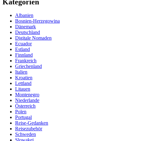
Kategorien
Albanien
Bosnien-Herzegowina
Dänemark
Deutschland
Digitale Nomaden
Ecuador
Estland
Finnland
Frankreich
Griechenland
Italien
Kroatien
Lettland
Litauen
Montenegro
Niederlande
Österreich
Polen
Portugal
Reise-Gedanken
Reisezubehör
Schweden
Slowakei