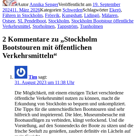
Autor
Annika Senger
Veröffentlicht am
19. September
2024
11. März 2026
Kategorien
Schweden
Schlagwörter
Ekerö
,
Fähren in Stockholm
,
Frösvik
,
Kungshatt
,
Lidingö
,
Mälaren
,
Ostsee
,
SL Pendelboot
,
Stockholm
,
Stockholm Bootstour öffentliche
Verkehrsmittel
,
Storholmen
,
Tappström
,
Tranholmen
2 Kommentare zu „Stockholm
Bootstouren mit öffentlichen
Verkehrsmitteln“
Tim
sagt:
31. August 2023 um 11:38 Uhr
Die Möglichkeit, mit einem einzigen Ticket verschiedene
öffentliche Verkehrsmittel nutzen zu können, macht die
Erkundung von Stockholm so bequem und unkompliziert.
Die Tipps für die unterschiedlichen Bootstouren sind sehr
hilfreich und inspirierend. Die Idee, Museumsbesuche mit
Bootsausflügen zu verbinden, klingt verlockend. Und die
Vorstellung, auf den Sonnendecks der Boote zu sitzen und die
frische Seeluft zu genießen, zaubert definitiv ein Lächeln auf