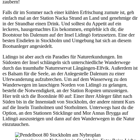
zaubern!
Falls dir im Sommer nach einer kühlen Erfrischung zumute ist, geh
einfach mal an der Station Nacka Strand an Land und genehmige dir
in der Strandbar einen Drink. Und solltest du Appetit auf ein
leckeres, hausgemachtes Eis bekommen, empfehle ich dir, die
Bootstour bis Dalenum auf der Insel Lidingö fortzusetzen. Eine der
besten Eisdielen in Stockholm und Umgebung hat sich an diesem
Bootsanleger angesiedelt.
Lidingo ist aber auch ein Paradies für Naturerkundungen. Im
Südosten der Insel schlängeln sich unterschiedliche Wanderwege
durch das traumhafte Naturreservat Långängen-Elfvik. Außerdem ist
es Balsam für die Seele, an der Anlegestelle Dalenum zu einer
Uferwanderung aufzubrechen. Um auf dem Wasserweg zu den
Wanderwegen im lauschigen Norden von Lidingö zu gelangen,
besteht die Notwendigkeit, an der Station Ropsten umzusteigen.
Hier teilt sich die Bootslinie 80 auf: Einer ihrer Ableger fährt nach
Süden bis in die Innenstadt von Stockholm, der andere nimmt Kurs
auf die Inseln Tranholmen und Storholmen. Unterwegs hast du die
Option, an den Stationen Sticklinge und Mor Annas Brygga auf
Lidingö auszusteigen und dann auf den Wanderwegen in die Natur
einzutauchen.