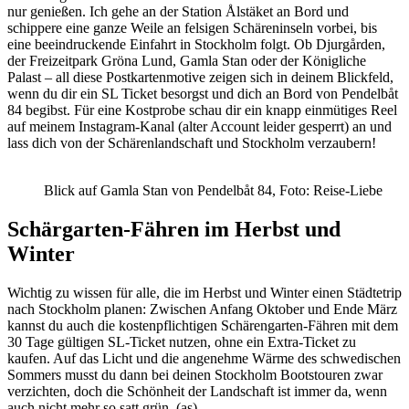
nur genießen. Ich gehe an der Station Ålstäket an Bord und
schippere eine ganze Weile an felsigen Schäreninseln vorbei, bis
eine beeindruckende Einfahrt in Stockholm folgt. Ob Djurgården,
der Freizeitpark Gröna Lund, Gamla Stan oder der Königliche
Palast – all diese Postkartenmotive zeigen sich in deinem Blickfeld,
wenn du dir ein SL Ticket besorgst und dich an Bord von Pendelbåt
84 begibst. Für eine Kostprobe schau dir ein knapp einmütiges Reel
auf meinem Instagram-Kanal (alter Account leider gesperrt) an und
lass dich von der Schärenlandschaft und Stockholm verzaubern!
Blick auf Gamla Stan von Pendelbåt 84, Foto: Reise-Liebe
Schärgarten-Fähren im Herbst und
Winter
Wichtig zu wissen für alle, die im Herbst und Winter einen Städtetrip
nach Stockholm planen: Zwischen Anfang Oktober und Ende März
kannst du auch die kostenpflichtigen Schärengarten-Fähren mit dem
30 Tage gültigen SL-Ticket nutzen, ohne ein Extra-Ticket zu
kaufen. Auf das Licht und die angenehme Wärme des schwedischen
Sommers musst du dann bei deinen Stockholm Bootstouren zwar
verzichten, doch die Schönheit der Landschaft ist immer da, wenn
auch nicht mehr so satt grün. (as)