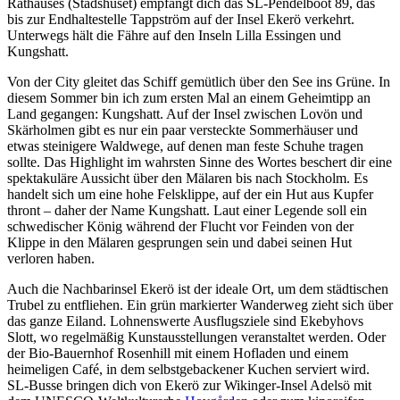
Rathauses (Stadshuset) empfängt dich das SL-Pendelboot 89, das
bis zur Endhaltestelle Tappström auf der Insel Ekerö verkehrt.
Unterwegs hält die Fähre auf den Inseln Lilla Essingen und
Kungshatt.
Von der City gleitet das Schiff gemütlich über den See ins Grüne. In
diesem Sommer bin ich zum ersten Mal an einem Geheimtipp an
Land gegangen: Kungshatt. Auf der Insel zwischen Lovön und
Skärholmen gibt es nur ein paar versteckte Sommerhäuser und
etwas steinigere Waldwege, auf denen man feste Schuhe tragen
sollte. Das Highlight im wahrsten Sinne des Wortes beschert dir eine
spektakuläre Aussicht über den Mälaren bis nach Stockholm. Es
handelt sich um eine hohe Felsklippe, auf der ein Hut aus Kupfer
thront – daher der Name Kungshatt. Laut einer Legende soll ein
schwedischer König während der Flucht vor Feinden von der
Klippe in den Mälaren gesprungen sein und dabei seinen Hut
verloren haben.
Auch die Nachbarinsel Ekerö ist der ideale Ort, um dem städtischen
Trubel zu entfliehen. Ein grün markierter Wanderweg zieht sich über
das ganze Eiland. Lohnenswerte Ausflugsziele sind Ekebyhovs
Slott, wo regelmäßig Kunstausstellungen veranstaltet werden. Oder
der Bio-Bauernhof Rosenhill mit einem Hofladen und einem
heimeligen Café, in dem selbstgebackener Kuchen serviert wird.
SL-Busse bringen dich von Ekerö zur Wikinger-Insel Adelsö mit