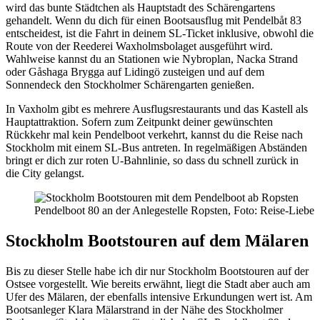
wird das bunte Städtchen als Hauptstadt des Schärengartens
gehandelt. Wenn du dich für einen Bootsausflug mit Pendelbåt 83
entscheidest, ist die Fahrt in deinem SL-Ticket inklusive, obwohl die
Route von der Reederei Waxholmsbolaget ausgeführt wird.
Wahlweise kannst du an Stationen wie Nybroplan, Nacka Strand
oder Gåshaga Brygga auf Lidingö zusteigen und auf dem
Sonnendeck den Stockholmer Schärengarten genießen.
In Vaxholm gibt es mehrere Ausflugsrestaurants und das Kastell als
Hauptattraktion. Sofern zum Zeitpunkt deiner gewünschten
Rückkehr mal kein Pendelboot verkehrt, kannst du die Reise nach
Stockholm mit einem SL-Bus antreten. In regelmäßigen Abständen
bringt er dich zur roten U-Bahnlinie, so dass du schnell zurück in
die City gelangst.
Pendelboot 80 an der Anlegestelle Ropsten, Foto: Reise-Liebe
Stockholm Bootstouren auf dem Mälaren
Bis zu dieser Stelle habe ich dir nur Stockholm Bootstouren auf der
Ostsee vorgestellt. Wie bereits erwähnt, liegt die Stadt aber auch am
Ufer des Mälaren, der ebenfalls intensive Erkundungen wert ist. Am
Bootsanleger Klara Mälarstrand in der Nähe des Stockholmer