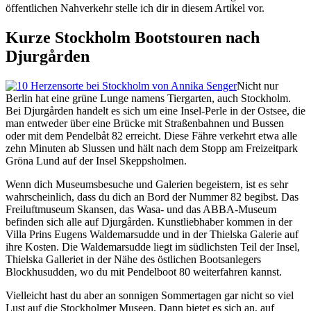
öffentlichen Nahverkehr stelle ich dir in diesem Artikel vor.
Kurze Stockholm Bootstouren nach
Djurgården
Nicht nur
Berlin hat eine grüne Lunge namens Tiergarten, auch Stockholm.
Bei Djurgården handelt es sich um eine Insel-Perle in der Ostsee, die
man entweder über eine Brücke mit Straßenbahnen und Bussen
oder mit dem Pendelbåt 82 erreicht. Diese Fähre verkehrt etwa alle
zehn Minuten ab Slussen und hält nach dem Stopp am Freizeitpark
Gröna Lund auf der Insel Skeppsholmen.
Wenn dich Museumsbesuche und Galerien begeistern, ist es sehr
wahrscheinlich, dass du dich an Bord der Nummer 82 begibst. Das
Freiluftmuseum Skansen, das Wasa- und das ABBA-Museum
befinden sich alle auf Djurgården. Kunstliebhaber kommen in der
Villa Prins Eugens Waldemarsudde und in der Thielska Galerie auf
ihre Kosten. Die Waldemarsudde liegt im südlichsten Teil der Insel,
Thielska Galleriet in der Nähe des östlichen Bootsanlegers
Blockhusudden, wo du mit Pendelboot 80 weiterfahren kannst.
Vielleicht hast du aber an sonnigen Sommertagen gar nicht so viel
Lust auf die Stockholmer Museen. Dann bietet es sich an, auf