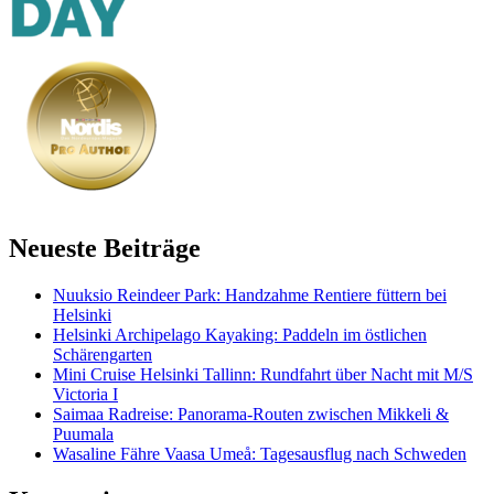
Neueste Beiträge
Nuuksio Reindeer Park: Handzahme Rentiere füttern bei
Helsinki
Helsinki Archipelago Kayaking: Paddeln im östlichen
Schärengarten
Mini Cruise Helsinki Tallinn: Rundfahrt über Nacht mit M/S
Victoria I
Saimaa Radreise: Panorama-Routen zwischen Mikkeli &
Puumala
Wasaline Fähre Vaasa Umeå: Tagesausflug nach Schweden