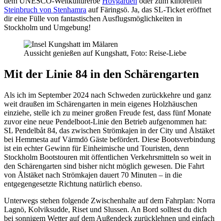
dem UNESCO-Weltkulturerbe
Hovgården
oder zum kinoreifen
Steinbruch von Stenhamra
auf Färingsö. Ja, das SL-Ticket eröffnet
dir eine Fülle von fantastischen Ausflugsmöglichkeiten in
Stockholm und Umgebung!
Aussicht genießen auf Kungshatt, Foto: Reise-Liebe
Mit der Linie 84 in den Schärengarten
Als ich im September 2024 nach Schweden zurückkehre und ganz
weit draußen im Schärengarten in mein eigenes Holzhäuschen
einziehe, stelle ich zu meiner großen Freude fest, dass fünf Monate
zuvor eine neue Pendelboot-Linie den Betrieb aufgenommen hat:
SL Pendelbåt 84, das zwischen Strömkajen in der City und Ålstäket
bei Hemmesta auf Värmdö Gäste befördert. Diese Bootsverbindung
ist ein echter Gewinn für Einheimische und Touristen, denn
Stockholm Bootstouren mit öffentlichen Verkehrsmitteln so weit in
den Schärengarten sind bisher nicht möglich gewesen. Die Fahrt
von Ålstäket nach Strömkajen dauert 70 Minuten – in die
entgegengesetzte Richtung natürlich ebenso.
Unterwegs stehen folgende Zwischenhalte auf dem Fahrplan: Norra
Lagnö, Kolviksudde, Riset und Slussen. An Bord solltest du dich
bei sonnigem Wetter auf dem Außendeck zurücklehnen und einfach