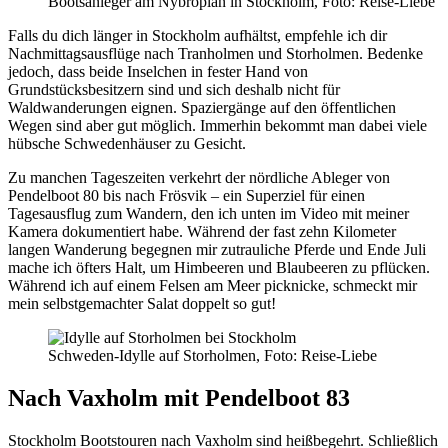
Bootsanleger am Nybroplan in Stockholm, Foto: Reise-Liebe
Falls du dich länger in Stockholm aufhältst, empfehle ich dir
Nachmittagsausflüge nach Tranholmen und Storholmen. Bedenke
jedoch, dass beide Inselchen in fester Hand von
Grundstücksbesitzern sind und sich deshalb nicht für
Waldwanderungen eignen. Spaziergänge auf den öffentlichen
Wegen sind aber gut möglich. Immerhin bekommt man dabei viele
hübsche Schwedenhäuser zu Gesicht.
Zu manchen Tageszeiten verkehrt der nördliche Ableger von
Pendelboot 80 bis nach Frösvik – ein Superziel für einen
Tagesausflug zum Wandern, den ich unten im Video mit meiner
Kamera dokumentiert habe. Während der fast zehn Kilometer
langen Wanderung begegnen mir zutrauliche Pferde und Ende Juli
mache ich öfters Halt, um Himbeeren und Blaubeeren zu pflücken.
Während ich auf einem Felsen am Meer picknicke, schmeckt mir
mein selbstgemachter Salat doppelt so gut!
Schweden-Idylle auf Storholmen, Foto: Reise-Liebe
Nach Vaxholm mit Pendelboot 83
Stockholm Bootstouren nach Vaxholm sind heißbegehrt. Schließlich