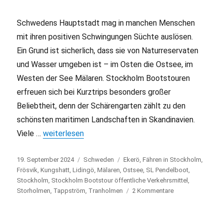
Schwedens Hauptstadt mag in manchen Menschen
mit ihren positiven Schwingungen Süchte auslösen.
Ein Grund ist sicherlich, dass sie von Naturreservaten
und Wasser umgeben ist – im Osten die Ostsee, im
Westen der See Mälaren. Stockholm Bootstouren
erfreuen sich bei Kurztrips besonders großer
Beliebtheit, denn der Schärengarten zählt zu den
schönsten maritimen Landschaften in Skandinavien.
Viele …
„Stockholm Bootstouren mit öffentlichen Verkehrs
weiterlesen
Veröffentlicht
19. September 2024
Kategorien
Schweden
Schlagwörter
Ekerö
,
Fähren in Stockholm
,
am
Frösvik
,
Kungshatt
,
Lidingö
,
Mälaren
,
Ostsee
,
SL Pendelboot
,
Stockholm
,
Stockholm Bootstour öffentliche Verkehrsmittel
,
Storholmen
,
Tappström
,
Tranholmen
2 Kommentare
zu
Stockholm
Bootstouren