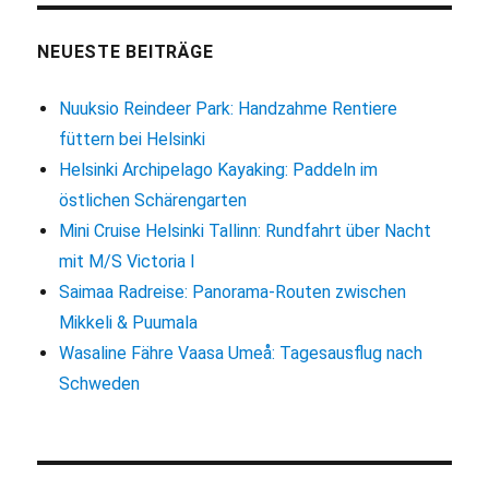
mit
öffentlichen
Verkehrsmitteln
NEUESTE BEITRÄGE
Nuuksio Reindeer Park: Handzahme Rentiere
füttern bei Helsinki
Helsinki Archipelago Kayaking: Paddeln im
östlichen Schärengarten
Mini Cruise Helsinki Tallinn: Rundfahrt über Nacht
mit M/S Victoria I
Saimaa Radreise: Panorama-Routen zwischen
Mikkeli & Puumala
Wasaline Fähre Vaasa Umeå: Tagesausflug nach
Schweden