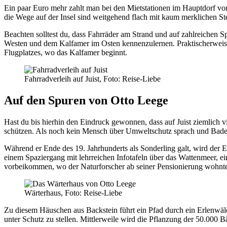
Ein paar Euro mehr zahlt man bei den Mietstationen im Hauptdorf von
die Wege auf der Insel sind weitgehend flach mit kaum merklichen St
Beachten solltest du, dass Fahrräder am Strand und auf zahlreichen S
Westen und dem Kalfamer im Osten kennenzulernen. Praktischerweise 
Flugplatzes, wo das Kalfamer beginnt.
Fahrradverleih auf Juist, Foto: Reise-Liebe
Auf den Spuren von Otto Leege
Hast du bis hierhin den Eindruck gewonnen, dass auf Juist ziemlich vie
schützen. Als noch kein Mensch über Umweltschutz sprach und Bade
Während er Ende des 19. Jahrhunderts als Sonderling galt, wird der E
einem Spaziergang mit lehrreichen Infotafeln über das Wattenmeer, 
vorbeikommen, wo der Naturforscher ab seiner Pensionierung wohnt
Wärterhaus, Foto: Reise-Liebe
Zu diesem Häuschen aus Backstein führt ein Pfad durch ein Erlenwäldc
unter Schutz zu stellen. Mittlerweile wird die Pflanzung der 50.000 B