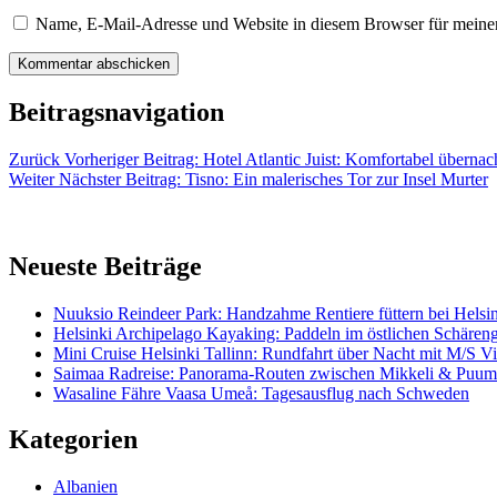
Name, E-Mail-Adresse und Website in diesem Browser für meine
Beitragsnavigation
Zurück
Vorheriger Beitrag:
Hotel Atlantic Juist: Komfortabel übernac
Weiter
Nächster Beitrag:
Tisno: Ein malerisches Tor zur Insel Murter
Neueste Beiträge
Nuuksio Reindeer Park: Handzahme Rentiere füttern bei Helsi
Helsinki Archipelago Kayaking: Paddeln im östlichen Schäreng
Mini Cruise Helsinki Tallinn: Rundfahrt über Nacht mit M/S Vic
Saimaa Radreise: Panorama-Routen zwischen Mikkeli & Puum
Wasaline Fähre Vaasa Umeå: Tagesausflug nach Schweden
Kategorien
Albanien