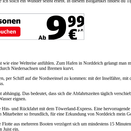
 ich solch ein Wunder selbst erlebt. In diesem Blogartikel findest du T
st wie eine Weltreise anfühlen. Zum Hafen in Norddeich gelangt man 
durch Niedersachsen und Bremen kurvt.
n, per Schiff auf die Nordseeinsel zu kommen: mit der Inselfähre, mit 
ss.
abhängig. Das bedeutet, dass sich die Abfahrtszeiten täglich verschieb
 Wasser eignen.
 Hin- und Rückfahrt mit dem Töwerland-Express. Eine hervorragende 
 Mitarbeiter so freundlich, für eine Erkundung von Norddeich mein G
er Flotte aus mehreren Booten verzögert sich um mindestens 15 Minuten
 Juist ein.