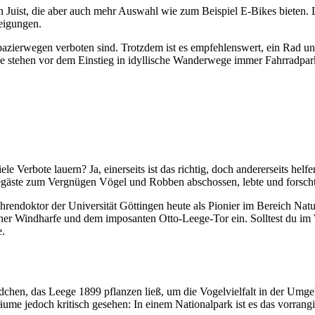
 Juist, die aber auch mehr Auswahl wie zum Beispiel E-Bikes bieten. L
eigungen.
pazierwegen verboten sind. Trotzdem ist es empfehlenswert, ein Rad unt
stehen vor dem Einstieg in idyllische Wanderwege immer Fahrradparkp
le Verbote lauern? Ja, einerseits ist das richtig, doch andererseits hel
gäste zum Vergnügen Vögel und Robben abschossen, lebte und forscht
hrendoktor der Universität Göttingen heute als Pionier im Bereich Natu
einer Windharfe und dem imposanten Otto-Leege-Tor ein. Solltest du i
e.
hen, das Leege 1899 pflanzen ließ, um die Vogelvielfalt in der Umgebu
äume jedoch kritisch gesehen: In einem Nationalpark ist es das vorrangi