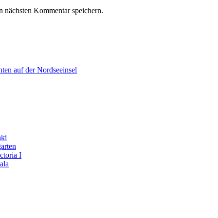
n nächsten Kommentar speichern.
hten auf der Nordseeinsel
nki
arten
toria I
ala