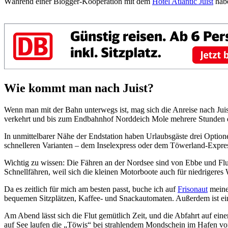
Während einer Blogger-Kooperation mit dem
Hotel Atlantic Juist
habe
Wie kommt man nach Juist?
Wenn man mit der Bahn unterwegs ist, mag sich die Anreise nach Jui
verkehrt und bis zum Endbahnhof Norddeich Mole mehrere Stunden 
In unmittelbarer Nähe der Endstation haben Urlaubsgäste drei Optione
schnelleren Varianten – dem Inselexpress oder dem Töwerland-Expre
Wichtig zu wissen: Die Fähren an der Nordsee sind von Ebbe und Flut 
Schnellfähren, weil sich die kleinen Motorboote auch für niedrigeres
Da es zeitlich für mich am besten passt, buche ich auf
Frisonaut
meine
bequemen Sitzplätzen, Kaffee- und Snackautomaten. Außerdem ist ein
Am Abend lässt sich die Flut gemütlich Zeit, und die Abfahrt auf ein
auf See laufen die „Töwis“ bei strahlendem Mondschein im Hafen von