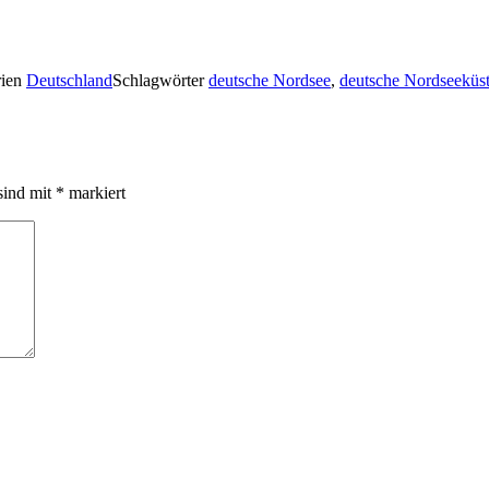
rien
Deutschland
Schlagwörter
deutsche Nordsee
,
deutsche Nordseeküs
sind mit
*
markiert