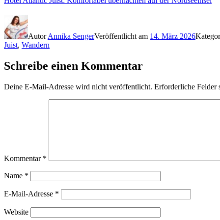
Hotel Atlantic Juist: Komfortabel übernachten auf der Nordseeinsel
Autor
Annika Senger
Veröffentlicht am
14. März 2026
Katego
Juist
,
Wandern
Schreibe einen Kommentar
Deine E-Mail-Adresse wird nicht veröffentlicht.
Erforderliche Felder 
Kommentar
*
Name
*
E-Mail-Adresse
*
Website