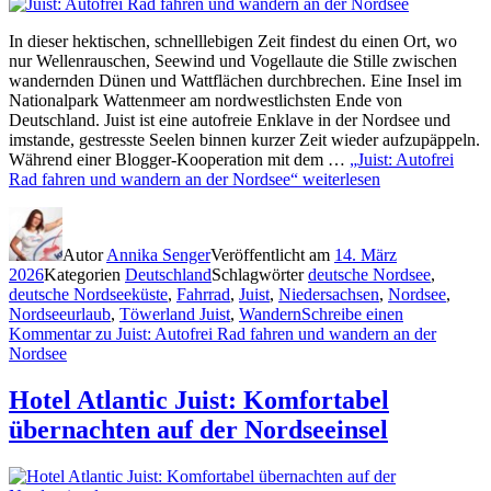
In dieser hektischen, schnelllebigen Zeit findest du einen Ort, wo
nur Wellenrauschen, Seewind und Vogellaute die Stille zwischen
wandernden Dünen und Wattflächen durchbrechen. Eine Insel im
Nationalpark Wattenmeer am nordwestlichsten Ende von
Deutschland. Juist ist eine autofreie Enklave in der Nordsee und
imstande, gestresste Seelen binnen kurzer Zeit wieder aufzupäppeln.
Während einer Blogger-Kooperation mit dem …
„Juist: Autofrei
Rad fahren und wandern an der Nordsee“
weiterlesen
Autor
Annika Senger
Veröffentlicht am
14. März
2026
Kategorien
Deutschland
Schlagwörter
deutsche Nordsee
,
deutsche Nordseeküste
,
Fahrrad
,
Juist
,
Niedersachsen
,
Nordsee
,
Nordseeurlaub
,
Töwerland Juist
,
Wandern
Schreibe einen
Kommentar
zu Juist: Autofrei Rad fahren und wandern an der
Nordsee
Hotel Atlantic Juist: Komfortabel
übernachten auf der Nordseeinsel