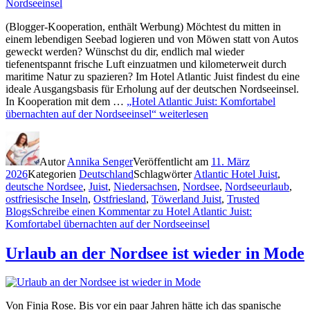
(Blogger-Kooperation, enthält Werbung) Möchtest du mitten in
einem lebendigen Seebad logieren und von Möwen statt von Autos
geweckt werden? Wünschst du dir, endlich mal wieder
tiefenentspannt frische Luft einzuatmen und kilometerweit durch
maritime Natur zu spazieren? Im Hotel Atlantic Juist findest du eine
ideale Ausgangsbasis für Erholung auf der deutschen Nordseeinsel.
In Kooperation mit dem …
„Hotel Atlantic Juist: Komfortabel
übernachten auf der Nordseeinsel“
weiterlesen
Autor
Annika Senger
Veröffentlicht am
11. März
2026
Kategorien
Deutschland
Schlagwörter
Atlantic Hotel Juist
,
deutsche Nordsee
,
Juist
,
Niedersachsen
,
Nordsee
,
Nordseeurlaub
,
ostfriesische Inseln
,
Ostfriesland
,
Töwerland Juist
,
Trusted
Blogs
Schreibe einen Kommentar
zu Hotel Atlantic Juist:
Komfortabel übernachten auf der Nordseeinsel
Urlaub an der Nordsee ist wieder in Mode
Von Finja Rose. Bis vor ein paar Jahren hätte ich das spanische