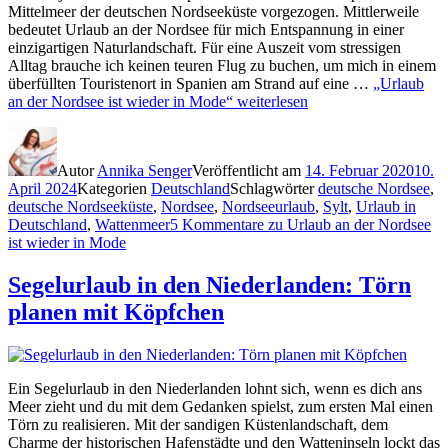
Mittelmeer der deutschen Nordseeküste vorgezogen. Mittlerweile
bedeutet Urlaub an der Nordsee für mich Entspannung in einer
einzigartigen Naturlandschaft. Für eine Auszeit vom stressigen
Alltag brauche ich keinen teuren Flug zu buchen, um mich in einem
überfüllten Touristenort in Spanien am Strand auf eine …
„Urlaub
an der Nordsee ist wieder in Mode“
weiterlesen
Autor
Annika Senger
Veröffentlicht am
14. Februar 2020
10.
April 2024
Kategorien
Deutschland
Schlagwörter
deutsche Nordsee
,
deutsche Nordseeküste
,
Nordsee
,
Nordseeurlaub
,
Sylt
,
Urlaub in
Deutschland
,
Wattenmeer
5 Kommentare
zu Urlaub an der Nordsee
ist wieder in Mode
Segelurlaub in den Niederlanden: Törn
planen mit Köpfchen
Ein Segelurlaub in den Niederlanden lohnt sich, wenn es dich ans
Meer zieht und du mit dem Gedanken spielst, zum ersten Mal einen
Törn zu realisieren. Mit der sandigen Küstenlandschaft, dem
Charme der historischen Hafenstädte und den Watteninseln lockt das