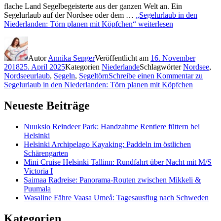
flache Land Segelbegeisterte aus der ganzen Welt an. Ein
Segelurlaub auf der Nordsee oder dem …
„Segelurlaub in den
Niederlanden: Törn planen mit Köpfchen“
weiterlesen
Autor
Annika Senger
Veröffentlicht am
16. November
2018
25. April 2025
Kategorien
Niederlande
Schlagwörter
Nordsee
,
Nordseeurlaub
,
Segeln
,
Segeltörn
Schreibe einen Kommentar
zu
Segelurlaub in den Niederlanden: Törn planen mit Köpfchen
Neueste Beiträge
Nuuksio Reindeer Park: Handzahme Rentiere füttern bei
Helsinki
Helsinki Archipelago Kayaking: Paddeln im östlichen
Schärengarten
Mini Cruise Helsinki Tallinn: Rundfahrt über Nacht mit M/S
Victoria I
Saimaa Radreise: Panorama-Routen zwischen Mikkeli &
Puumala
Wasaline Fähre Vaasa Umeå: Tagesausflug nach Schweden
Kategorien