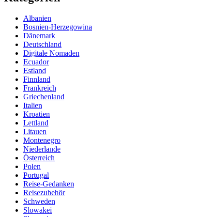
Albanien
Bosnien-Herzegowina
Dänemark
Deutschland
Digitale Nomaden
Ecuador
Estland
Finnland
Frankreich
Griechenland
Italien
Kroatien
Lettland
Litauen
Montenegro
Niederlande
Österreich
Polen
Portugal
Reise-Gedanken
Reisezubehör
Schweden
Slowakei