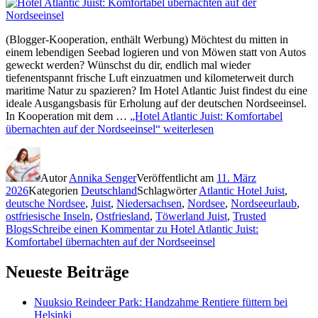
(Blogger-Kooperation, enthält Werbung) Möchtest du mitten in
einem lebendigen Seebad logieren und von Möwen statt von Autos
geweckt werden? Wünschst du dir, endlich mal wieder
tiefenentspannt frische Luft einzuatmen und kilometerweit durch
maritime Natur zu spazieren? Im Hotel Atlantic Juist findest du eine
ideale Ausgangsbasis für Erholung auf der deutschen Nordseeinsel.
In Kooperation mit dem …
„Hotel Atlantic Juist: Komfortabel
übernachten auf der Nordseeinsel“
weiterlesen
Autor
Annika Senger
Veröffentlicht am
11. März
2026
Kategorien
Deutschland
Schlagwörter
Atlantic Hotel Juist
,
deutsche Nordsee
,
Juist
,
Niedersachsen
,
Nordsee
,
Nordseeurlaub
,
ostfriesische Inseln
,
Ostfriesland
,
Töwerland Juist
,
Trusted
Blogs
Schreibe einen Kommentar
zu Hotel Atlantic Juist:
Komfortabel übernachten auf der Nordseeinsel
Neueste Beiträge
Nuuksio Reindeer Park: Handzahme Rentiere füttern bei
Helsinki