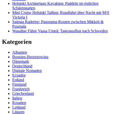
Helsinki Archipelago Kayaking: Paddeln im östlichen
Schärengarten
Mini Cruise Helsinki Tallinn: Rundfahrt über Nacht mit M/S
Victoria I
Saimaa Radreise: Panorama-Routen zwischen Mikkeli &
Puumala
Wasaline Fähre Vaasa Umeå: Tagesausflug nach Schweden
Kategorien
Albanien
Bosnien-Herzegowina
Dänemark
Deutschland
Digitale Nomaden
Ecuador
Estland
Finnland
Frankreich
Griechenland
Italien
Kroatien
Lettland
Litauen