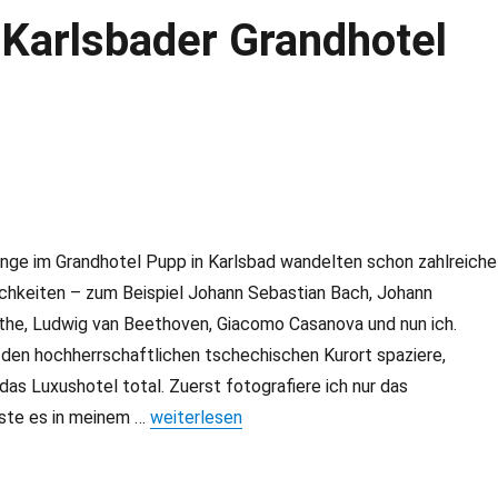
Karlsbader Grandhotel
änge im Grandhotel Pupp in Karlsbad wandelten schon zahlreiche
chkeiten – zum Beispiel Johann Sebastian Bach, Johann
he, Ludwig van Beethoven, Giacomo Casanova und nun ich.
 den hochherrschaftlichen tschechischen Kurort spaziere,
das Luxushotel total. Zuerst fotografiere ich nur das
oste es in meinem …
„Kaffee & Kuchen im Karlsbader Grandhotel
weiterlesen