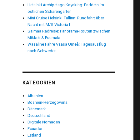
Helsinki Archipelago Kayaking: Paddeln im
östlichen Schärengarten
Mini Cruise Helsinki Tallinn: Rundfahrt über
Nacht mit M/S Victoria I
Saimaa Radreise: Panorama-Routen zwischen
Mikkeli & Puumala
Wasaline Fähre Vaasa Umeå: Tagesausflug
nach Schweden
KATEGORIEN
Albanien
Bosnien-Herzegowina
Dänemark
Deutschland
 Pupp“
Digitale Nomaden
Ecuador
Estland