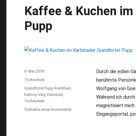
Kaffee & Kuchen im 
Pupp
Durch die edlen G
Veröffentlicht
6. Mai 2018
am
berühmte Persönli
Kategorien
Tschechien
Wolfgang von Goet
Schlagwörter
Grandhotel Pupp Karlsbad
,
Karlovy Vary
,
Karlsbad
,
Während ich durch
Tschechien
magnetisiert mich 
Schreibe einen Kommentar
zu
Eingangsportal, p
Kaffee
&
Kuchen
im