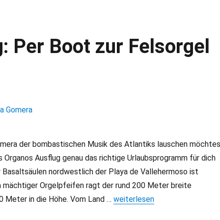
: Per Boot zur Felsorgel
mera der bombastischen Musik des Atlantiks lauschen möchtes
s Organos Ausflug genau das richtige Urlaubsprogramm für dich
 Basaltsäulen nordwestlich der Playa de Vallehermoso ist
 mächtiger Orgelpfeifen ragt der rund 200 Meter breite
0 Meter in die Höhe. Vom Land …
„Los Organos Ausflug: Per Boo
weiterlesen