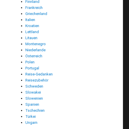
Finnland
Frankreich
Griechenland
Italien
Kroatien
Lettland
Litauen
Montenegro
Niederlande
Österreich
Polen
Portugal
Reise-Gedanken
Reisezubehör
Schweden
Slowakei
Slowenien
Spanien
Tschechien
era: Oase für Wanderfreunde“
Türkei
Ungarn