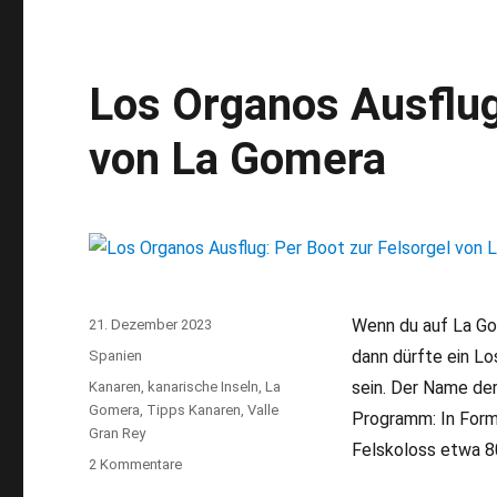
Gomera:
Oase
für
Los Organos Ausflug
Wanderfreunde
von La Gomera
Wenn du auf La Go
Veröffentlicht
21. Dezember 2023
am
dann dürfte ein Lo
Kategorien
Spanien
sein. Der Name der
Schlagwörter
Kanaren
,
kanarische Inseln
,
La
Gomera
,
Tipps Kanaren
,
Valle
Programm: In Form
Gran Rey
Felskoloss etwa 8
2 Kommentare
zu
Los