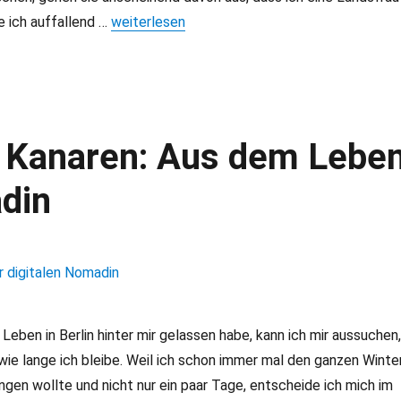
e ich auffallend …
„Valle Gran Rey: Klein Deutschland auf La Gom
weiterlesen
n Kanaren: Aus dem Lebe
adin
 Leben in Berlin hinter mir gelassen habe, kann ich mir aussuchen,
ie lange ich bleibe. Weil ich schon immer mal den ganzen Winte
ingen wollte und nicht nur ein paar Tage, entscheide ich mich im