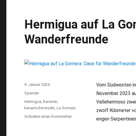
Gomera:
Highlights
auf
Hermigua auf La Go
der
Kanareninsel
Wanderfreunde
Vom Südwesten in 
Veröffentlicht
9. Januar 2024
am
November 2023 aus
Kategorien
Spanien
Vallehermoso zwei
Schlagwörter
Hermigua
,
Kanaren
,
kanarische Inseln
,
La Gomera
zwölf Kilometer vo
Schreibe einen Kommentar
zu
engen Serpentinen
Hermigua
auf
La