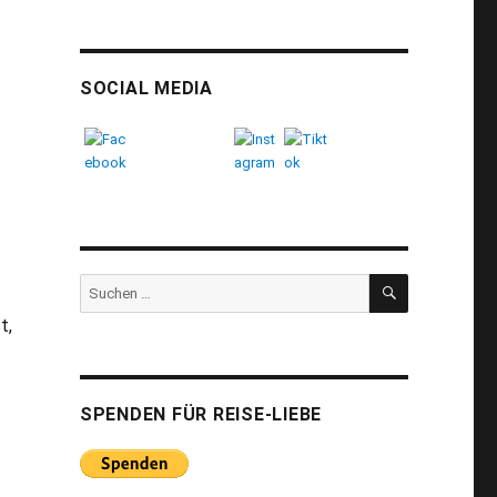
SOCIAL MEDIA
SUCHEN
Suchen
nach:
t,
SPENDEN FÜR REISE-LIEBE
t zur Felsorgel von La Gomera“