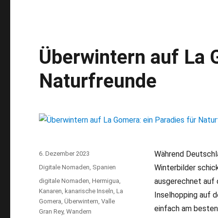
Organos
Ausflug:
Per
Boot
zur
Überwintern auf La 
Felsorgel
von
Naturfreunde
La
Gomera
Während Deutschla
Veröffentlicht
6. Dezember 2023
am
Winterbilder schic
Kategorien
Digitale Nomaden
,
Spanien
ausgerechnet auf 
Schlagwörter
digitale Nomaden
,
Hermigua
,
Kanaren
,
kanarische Inseln
,
La
Inselhopping auf d
Gomera
,
Überwintern
,
Valle
einfach am besten 
Gran Rey
,
Wandern