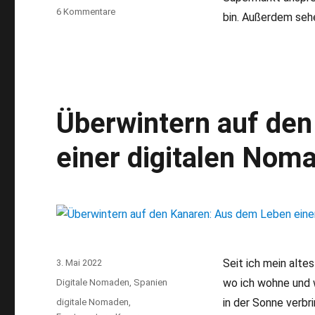
6 Kommentare
zu
bin. Außerdem seh
Valle
Gran
Rey:
Klein
Deutschland
auf
Überwintern auf de
La
Gomera
einer digitalen Nom
Seit ich mein altes
Veröffentlicht
3. Mai 2022
am
wo ich wohne und w
Kategorien
Digitale Nomaden
,
Spanien
in der Sonne verbr
Schlagwörter
digitale Nomaden
,