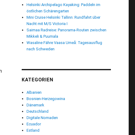
Helsinki Archipelago Kayaking: Paddeln im
östlichen Schärengarten
Mini Cruise Helsinki Tallinn: Rundfahrt über
Nacht mit M/S Victoria I
Saimaa Radreise: Panorama-Routen zwischen
Mikkeli & Puumala
Wasaline Fähre Vaasa Umeå: Tagesausflug
nach Schweden
m
KATEGORIEN
Albanien
Bosnien-Herzegowina
: Highlights auf der Kanareninsel“
Dänemark
Deutschland
Digitale Nomaden
Ecuador
Estland