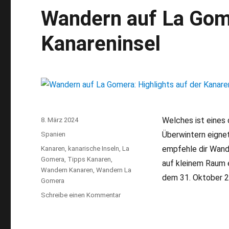
Wandern auf La Gome
Kanareninsel
Welches ist eines
Veröffentlicht
8. März 2024
am
Überwintern eignet
Kategorien
Spanien
empfehle dir Wand
Schlagwörter
Kanaren
,
kanarische Inseln
,
La
Gomera
,
Tipps Kanaren
,
auf kleinem Raum 
Wandern Kanaren
,
Wandern La
dem 31. Oktober 2
Gomera
Schreibe einen Kommentar
zu
Wandern
auf
La