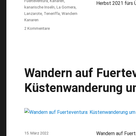
Fuerteventura
,
Kanaren
,
Herbst 2021 fürs 
kanarische Inseln
,
La Gomera
,
Lanzarote
,
Teneriffa
,
Wandern
Kanaren
2 Kommentare
zu
Überwintern
auf
den
Kanaren:
Aus
dem
Wandern auf Fuertev
Leben
einer
Küstenwanderung um
digitalen
Nomadin
Wandern auf Fuert
Veröffentlicht
15. März 2022