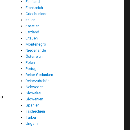
Finnland
Frankreich
Griechenland
Italien
Kroatien
Lettland
Litauen
Montenegro
Niederlande
Österreich
Polen
Portugal
Reise-Gedanken
Reisezubehör
Schweden
Slowakei
ra
Slowenien
 auf La Gomera: ein Paradies für Naturfreunde“
Spanien
Tschechien
Türkei
Ungarn