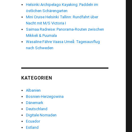
Helsinki Archipelago Kayaking: Paddeln im
östlichen Schärengarten
Mini Cruise Helsinki Tallinn: Rundfahrt über
Nacht mit M/S Victoria I
Saimaa Radreise: Panorama-Routen zwischen
Mikkeli & Puumala
Wasaline Fähre Vaasa Umeå: Tagesausflug
nach Schweden
KATEGORIEN
Albanien
Bosnien-Herzegowina
era: Oase für Wanderfreunde“
Dänemark
Deutschland
Digitale Nomaden
Ecuador
Estland