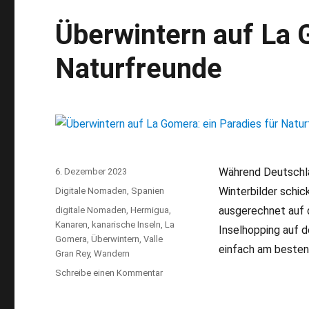
für
Überwintern auf La 
Wanderfreunde
Naturfreunde
Während Deutschla
Veröffentlicht
6. Dezember 2023
am
Winterbilder schic
Kategorien
Digitale Nomaden
,
Spanien
ausgerechnet auf 
Schlagwörter
digitale Nomaden
,
Hermigua
,
Kanaren
,
kanarische Inseln
,
La
Inselhopping auf d
Gomera
,
Überwintern
,
Valle
einfach am besten 
Gran Rey
,
Wandern
Schreibe einen Kommentar
zu
Überwintern
auf