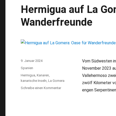
Hermigua auf La Go
Wanderfreunde
Vom Südwesten in 
Veröffentlicht
9. Januar 2024
am
November 2023 aus
Kategorien
Spanien
Vallehermoso zwei
Schlagwörter
Hermigua
,
Kanaren
,
kanarische Inseln
,
La Gomera
zwölf Kilometer vo
Schreibe einen Kommentar
zu
engen Serpentinen
Hermigua
auf
La
Gomera:
Oase