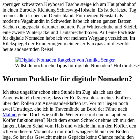
sperrigen schwarzen Keyboard-Tasche steige ich am Hauptbahnhof
in einen Eurocity Richtung Schleswig-Holstein. Es ist der letzte Tag
meines alten Lebens in Deutschland. Für meinen Neustart als
moderne Vagabundin in Schweden habe ich einen ganzen Batzen
Sachen eingepackt, darunter mehrere Paar Winterschuhe und Stiefel,
eine zweite Winterjacke und Lautsprecherboxen. Auf eine Packliste
für digitale Nomaden habe ich vor meinem Weggang verzichtet. Im
Rückspiegel der Erinnerungen mein erster Fauxpas auf dieser bis
heute andauernden Reise!
Willst du noch mehr Tipps für digitale Nomaden? Hol dir diese
Warum Packliste für digitale Nomaden?
Ich sitze ungefähr schon eine Stunde im Zug, als ich aus den
Augenwinkeln bemerke, dass der Reißverschluss meines Koffers
über den Rollen am Auseinanderklaffen ist. Vor mir liegen noch
zwei Umstiege, ehe ich in Travemünde an Bord der Fähre nach
Malmö
gehe. Doch wie soll die Weiterreise mit einem kaputten
Koffer funktionieren? Nach dem ersten Schreck nehme ich mir den
langen, blauen Schal vom Hals und wickele ihn um den Koffer, den
ich von diesem Moment an nur noch waagerecht auf den Boden
lege. So hat das Gewicht meines Gepäcks keine Chance mehr, den