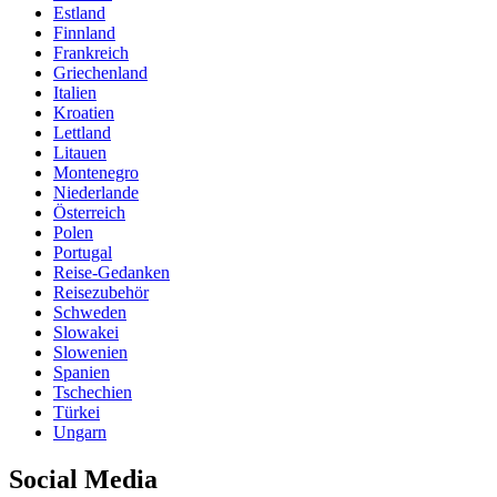
Estland
Finnland
Frankreich
Griechenland
Italien
Kroatien
Lettland
Litauen
Montenegro
Niederlande
Österreich
Polen
Portugal
Reise-Gedanken
Reisezubehör
Schweden
Slowakei
Slowenien
Spanien
Tschechien
Türkei
Ungarn
Social Media