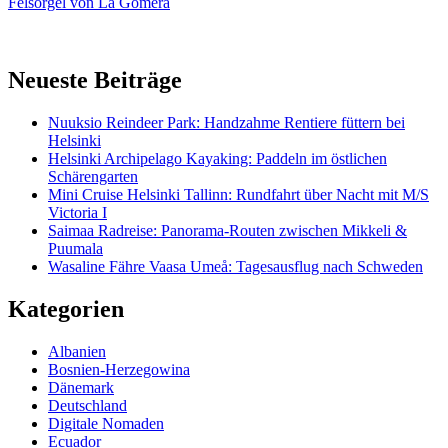
Felsorgel von La Gomera
Neueste Beiträge
Nuuksio Reindeer Park: Handzahme Rentiere füttern bei
Helsinki
Helsinki Archipelago Kayaking: Paddeln im östlichen
Schärengarten
Mini Cruise Helsinki Tallinn: Rundfahrt über Nacht mit M/S
Victoria I
Saimaa Radreise: Panorama-Routen zwischen Mikkeli &
Puumala
Wasaline Fähre Vaasa Umeå: Tagesausflug nach Schweden
Kategorien
Albanien
Bosnien-Herzegowina
Dänemark
Deutschland
Digitale Nomaden
Ecuador