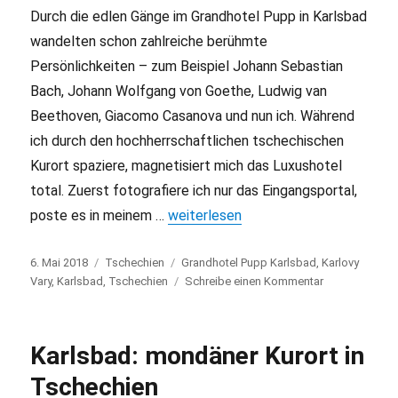
Durch die edlen Gänge im Grandhotel Pupp in Karlsbad
wandelten schon zahlreiche berühmte
Persönlichkeiten – zum Beispiel Johann Sebastian
Bach, Johann Wolfgang von Goethe, Ludwig van
Beethoven, Giacomo Casanova und nun ich. Während
ich durch den hochherrschaftlichen tschechischen
Kurort spaziere, magnetisiert mich das Luxushotel
total. Zuerst fotografiere ich nur das Eingangsportal,
poste es in meinem …
„Kaffee & Kuchen im Karlsbader Gra
weiterlesen
Veröffentlicht
6. Mai 2018
Kategorien
Tschechien
Schlagwörter
Grandhotel Pupp Karlsbad
,
Karlovy
am
Vary
,
Karlsbad
,
Tschechien
Schreibe einen Kommentar
zu
Kaffee
&
Kuchen
Karlsbad: mondäner Kurort in
im
Karlsbader
Tschechien
Grandhotel