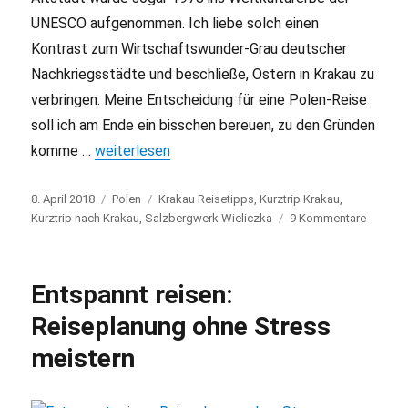
UNESCO aufgenommen. Ich liebe solch einen
Kontrast zum Wirtschaftswunder-Grau deutscher
Nachkriegsstädte und beschließe, Ostern in Krakau zu
verbringen. Meine Entscheidung für eine Polen-Reise
soll ich am Ende ein bisschen bereuen, zu den Gründen
komme …
„Ostern in Krakau: Kurztrip mit Macken“
weiterlesen
Veröffentlicht
8. April 2018
Kategorien
Polen
Schlagwörter
Krakau Reisetipps
,
Kurztrip Krakau
,
am
Kurztrip nach Krakau
,
Salzbergwerk Wieliczka
9 Kommentare
zu
Ostern
in
Krakau:
Entspannt reisen:
Kurztrip
mit
Reiseplanung ohne Stress
Macke
meistern