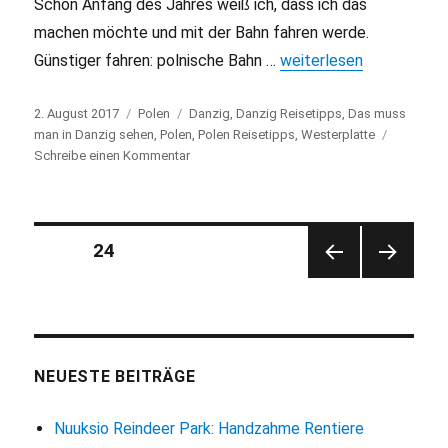
Schon Anfang des Jahres weiß ich, dass ich das
machen möchte und mit der Bahn fahren werde.
Günstiger fahren: polnische Bahn …
„Langes Wochenende in
weiterlesen
Veröffentlicht
2. August 2017
Kategorien
Polen
Schlagwörter
Danzig
,
Danzig Reisetipps
,
Das muss
am
man in Danzig sehen
,
Polen
,
Polen Reisetipps
,
Westerplatte
Schreibe einen Kommentar
zu
Langes
Wochenende
in
Danzig
Seitennummerierung
SEITE
24
VORH
NÄC
der
ERIG
HSTE
E
SEITE
Beiträge
SEITE
NEUESTE BEITRÄGE
Nuuksio Reindeer Park: Handzahme Rentiere