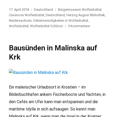
Veröffentlicht
17. April 2018
Kategorien
Deutschland
Schlagwörter
Bürgermuseum Wolfenbüttel
,
am
Casanova Wolfenbüttel
,
Deutschland
,
Herzog August Bibliothek
,
Niedersachsen
,
Sehenswürdigkeiten in Wolfenbüttel
,
Wolfenbüttel
,
Wolfenbüttel Schloss
5 Kommentare
zu
Die
Top
5
Bausünden in Malinska auf
Sehenswürdigkei
in
Krk
Wolfenbüttel
Ein malerischer Urlaubsort in Kroatien – im
Bilderbuchhafen ankern Fischerboote und Yachten, in
den Cafés am Ufer kann man entspannen und die
maritime Idylle in sich aufsaugen. So kennt man
Malinska auf Krk, wenn man die Insel in der Kvarner