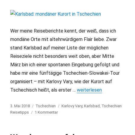
Pupp
Wer meine Reiseberichte kennt, der weiß, dass ich
mondäne Orte mit altehrwürdigem Flair liebe. Zwar
stand Karlsbad auf meiner Liste der möglichen
Reiseziele nicht besonders weit oben, aber Mitte
März bin ich einer spontanen Eingebung gefolgt und
habe mir eine fünftägige Tschechien-Slowakei-Tour
organisiert – mit Karlovy Vary, wie der Kurort auf
Tschechisch heißt, als erster …
„Karlsbad: mondäner Kurort
weiterlesen
Veröffentlicht
3. Mai 2018
Kategorien
Tschechien
Schlagwörter
Karlovy Vary
,
Karlsbad
,
Tschechien
am
Reisetipps
1 Kommentar
zu
Karlsbad:
mondäner
Kurort