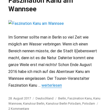
Faszination Kanu am
ohne
Stress
Wannsee
meister
Im Sommer sollte man in Berlin so viel Zeit wie
möglich am Wasser verbringen. Wenn ich einen
Bereich nennen müsste, der die Stadt l(i)ebenswert
macht, dann ist es die Natur. Dahinter kommt eine
ganze Weile erst mal nichts! Schon Ende August
2016 habe ich mich auf das Abenteuer Kanu am
Wannsee eingelassen. Der Touren-Veranstalter
Faszination Kanu …
„Faszination Kanu am Wannsee“
weiterlesen
Veröffentlicht
28. August 2017
Kategorien
Deutschland
Schlagwörter
Berlin
,
Faszination Kanu
,
Kanu
am
Wannsee
,
Kanutour Berlin
,
Kanutour Berlin Potsdam
,
Potsdam
2 Kommentare
zu