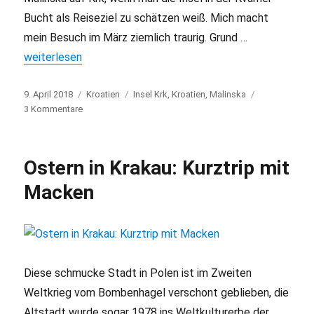
Bucht als Reiseziel zu schätzen weiß. Mich macht
mein Besuch im März ziemlich traurig. Grund …
„Bausünden in Malinska auf Krk“
weiterlesen
Veröffentlicht
9. April 2018
Kategorien
Kroatien
Schlagwörter
Insel Krk
,
Kroatien
,
Malinska
am
3 Kommentare
zu
Bausünden
in
Malinska
Ostern in Krakau: Kurztrip mit
auf
Krk
Macken
Diese schmucke Stadt in Polen ist im Zweiten
Weltkrieg vom Bombenhagel verschont geblieben, die
Altstadt wurde sogar 1978 ins Weltkulturerbe der