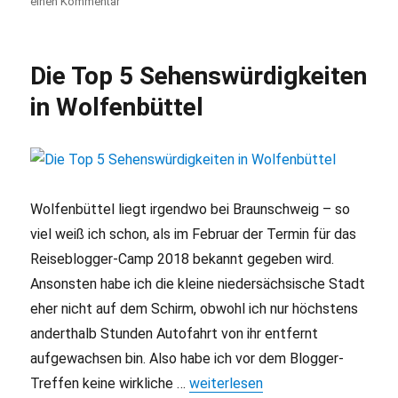
einen Kommentar
zu
Wanderung
auf
dem
Die Top 5 Sehenswürdigkeiten
Naturlehrpfad
Tegeler
in Wolfenbüttel
Fließ
Wolfenbüttel liegt irgendwo bei Braunschweig – so
viel weiß ich schon, als im Februar der Termin für das
Reiseblogger-Camp 2018 bekannt gegeben wird.
Ansonsten habe ich die kleine niedersächsische Stadt
eher nicht auf dem Schirm, obwohl ich nur höchstens
anderthalb Stunden Autofahrt von ihr entfernt
aufgewachsen bin. Also habe ich vor dem Blogger-
Treffen keine wirkliche …
„Die Top 5 Sehenswürdigkeiten i
weiterlesen