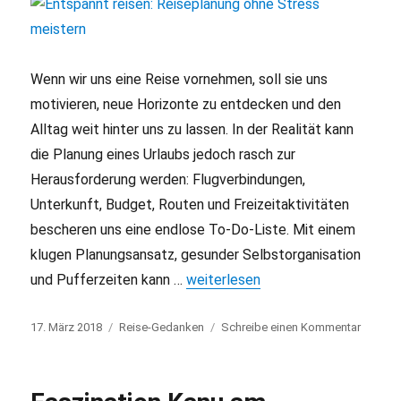
Wenn wir uns eine Reise vornehmen, soll sie uns
motivieren, neue Horizonte zu entdecken und den
Alltag weit hinter uns zu lassen. In der Realität kann
die Planung eines Urlaubs jedoch rasch zur
Herausforderung werden: Flugverbindungen,
Unterkunft, Budget, Routen und Freizeitaktivitäten
bescheren uns eine endlose To-Do-Liste. Mit einem
klugen Planungsansatz, gesunder Selbstorganisation
und Pufferzeiten kann …
„Entspannt reisen: Reiseplanung o
weiterlesen
Veröffentlicht
17. März 2018
Kategorien
Reise-Gedanken
Schreibe einen Kommentar
zu
am
Entspa
reisen:
Reisep