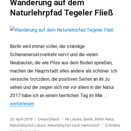
Wanderung auf dem
in
Tschechien
Naturlehrpfad Tegeler Fließ
Berlin wird immer voller, der ständige
Schienenersatzverkehr nervt und die vielen
Neubauten, die wie Pilze aus dem Boden sprießen,
machen die Hauptstadt alles andere als schöner. Ich
versuche trotzdem, die positiven Seiten an ihr zu
sehen und die zeigen sich mir vor allem in der Natur.
2017 habe ich an einem herrlichen Tag im Mai …
„Wanderung auf dem Naturlehrpfad Tegeler Fließ“
weiterlesen
Veröffentlicht
20. April 2018
Kategorien
Deutschland
Schlagwörter
Alt Lübars
,
Berlin
,
Berlin Natur
,
am
Naturlehrpfad Lübars
,
Naturlehrpfad nach Hermsdorf
Schreibe