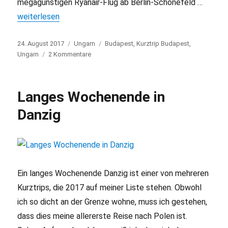
megagünstigen Ryanair-Flug ab Berlin-Schönefeld …
„Kurztrip nach Budapest: 3 Tage in Ungarns Hauptstadt“
weiterlesen
Veröffentlicht
24. August 2017
Kategorien
Ungarn
Schlagwörter
Budapest
,
Kurztrip Budapest
,
am
Ungarn
2 Kommentare
zu
Kurztrip
nach
Budapest:
Langes Wochenende in
3
Tage
Danzig
in
Ungarns
Hauptstadt
Ein langes Wochenende Danzig ist einer von mehreren
Kurztrips, die 2017 auf meiner Liste stehen. Obwohl
ich so dicht an der Grenze wohne, muss ich gestehen,
dass dies meine allererste Reise nach Polen ist.