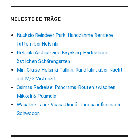
Bratislava:
K.u.K.
meets
NEUESTE BEITRÄGE
Kommunismus
Nuuksio Reindeer Park: Handzahme Rentiere
füttern bei Helsinki
Helsinki Archipelago Kayaking: Paddeln im
östlichen Schärengarten
Mini Cruise Helsinki Tallinn: Rundfahrt über Nacht
mit M/S Victoria I
Saimaa Radreise: Panorama-Routen zwischen
Mikkeli & Puumala
Wasaline Fähre Vaasa Umeå: Tagesausflug nach
Schweden