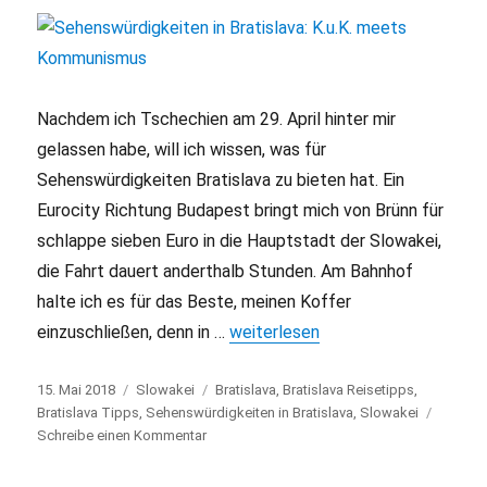
Nachdem ich Tschechien am 29. April hinter mir
gelassen habe, will ich wissen, was für
Sehenswürdigkeiten Bratislava zu bieten hat. Ein
Eurocity Richtung Budapest bringt mich von Brünn für
schlappe sieben Euro in die Hauptstadt der Slowakei,
die Fahrt dauert anderthalb Stunden. Am Bahnhof
halte ich es für das Beste, meinen Koffer
einzuschließen, denn in …
„Sehenswürdigkeiten in Bratislav
weiterlesen
Veröffentlicht
15. Mai 2018
Kategorien
Slowakei
Schlagwörter
Bratislava
,
Bratislava Reisetipps
,
am
Bratislava Tipps
,
Sehenswürdigkeiten in Bratislava
,
Slowakei
Schreibe einen Kommentar
zu
Sehenswürdigkeiten
in