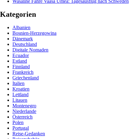
Wasaline Fähre Vaasa Umeå: Tagesausflug nach Schweden
Kategorien
Albanien
Bosnien-Herzegowina
Dänemark
Deutschland
Digitale Nomaden
Ecuador
Estland
Finnland
Frankreich
Griechenland
Italien
Kroatien
Lettland
Litauen
Montenegro
Niederlande
Österreich
Polen
Portugal
Reise-Gedanken