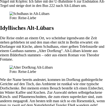
Nägel mit Köpfen: Ich fahre mit der U-Bahnlinie 6 zur Endstation Alt-
Tegel und steige dort in den Bus 222 nach Alt-Lübars um.
Foto: Reise-Liebe
Idyllisches Alt-Lübars
Die Reise endet an einem Ort, wo scheinbar irgendwann die Zeit
stehen geblieben ist und den man eher nicht in Berlin erwartet: ein
Dorfanger mit Kirche, altem Schulhaus, einer gelben Telefonzelle und
einem Gasthaus namens „Alter Dorfkrug“. Alt-Lübars könnte aus
einem Bilderbuch stammen – oder aus einem Roman von Theodor
Fontane.
Foto: Reise-Liebe
Wie der Name bereits andeutet, kommen im Dorfkrug gutbürgerliche
Gerichte auf den Tisch, das Ambiente ist rustikal wie eine typische
Dorfschenke. Bei meinem ersten Besuch bestelle ich einen Eisbecher,
im Winter Kaffee und Kuchen. Zur Auswahl stehen selbstgebackene
Kirsch- und Pflaumenschnitten, die zum einen superlecker sind, zum
anderen megagroß. Am besten teilt man sich so ein Riesenstück, wenn
man zu zweit auf dem Naturlehrpfad Tegeler Fließ wandern geht!