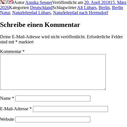
Autor
Annika Senger
Veröffentlicht am
20. April 2018
15. März
2026
Kategorien
Deutschland
Schlagwörter
Alt Lübars
,
Berlin
,
Berlin
Natur
,
Naturlehrpfad Lübars
,
Naturlehrpfad nach Hermsdorf
Schreibe einen Kommentar
Deine E-Mail-Adresse wird nicht veröffentlicht.
Erforderliche Felder
sind mit
*
markiert
Kommentar
*
Name
*
E-Mail-Adresse
*
Website