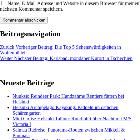
Name, E-Mail-Adresse und Website in diesem Browser für meinen
nächsten Kommentar speichern.
Beitragsnavigation
Zurück
Vorheriger Beitrag:
Die Top 5 Sehenswürdigkeiten in
Wolfenbüttel
Weiter
Nächster Beitrag:
Karlsbad: mondäner Kurort in Tschechien
Neueste Beiträge
Nuuksio Reindeer Park: Handzahme Rentiere füttern bei
Helsinki
Helsinki Archipelago Kayaking: Paddeln im östlichen
Schärengarten
Mini Cruise Helsinki Tallinn: Rundfahrt über Nacht mit M/S
Victoria I
Saimaa Radreise: Panorama-Routen zwischen Mikkeli &
Puumala