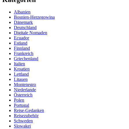
Albanien
Bosnien-Herzegowina
Dänemark
Deutschland
Digitale Nomaden
Ecuador
Estland
Finnland
Frankreich
Griechenland
Italien
Kroatien
Lettland
Litauen
Montenegro
Niederlande
Österreich
Polen
Portugal
Reise-Gedanken
Reisezubehör
Schweden
Slowakei