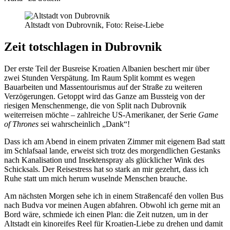
Altstadt von Dubrovnik, Foto: Reise-Liebe
Zeit totschlagen in Dubrovnik
Der erste Teil der Busreise Kroatien Albanien beschert mir über
zwei Stunden Verspätung. Im Raum Split kommt es wegen
Bauarbeiten und Massentourismus auf der Straße zu weiteren
Verzögerungen. Getoppt wird das Ganze am Bussteig von der
riesigen Menschenmenge, die von Split nach Dubrovnik
weiterreisen möchte – zahlreiche US-Amerikaner, der Serie
Game
of Thrones
sei wahrscheinlich „Dank“!
Dass ich am Abend in einem privaten Zimmer mit eigenem Bad statt
im Schlafsaal lande, erweist sich trotz des morgendlichen Gestanks
nach Kanalisation und Insektenspray als glücklicher Wink des
Schicksals. Der Reisestress hat so stark an mir gezehrt, dass ich
Ruhe statt um mich herum wuselnde Menschen brauche.
Am nächsten Morgen sehe ich in einem Straßencafé den vollen Bus
nach Budva vor meinen Augen abfahren. Obwohl ich gerne mit an
Bord wäre, schmiede ich einen Plan: die Zeit nutzen, um in der
Altstadt ein kinoreifes Reel für Kroatien-Liebe zu drehen und damit