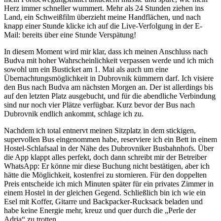
Herz immer schneller wummert. Mehr als 24 Stunden ziehen ins
Land, ein Schweißfilm überzieht meine Handflächen, und nach
knapp einer Stunde klicke ich auf die Live-Verfolgung in der E-
Mail: bereits über eine Stunde Verspätung!
In diesem Moment wird mir klar, dass ich meinen Anschluss nach
Budva mit hoher Wahrscheinlichkeit verpassen werde und ich mich
sowohl um ein Busticket am 1. Mai als auch um eine
Übernachtungsmöglichkeit in Dubrovnik kümmern darf. Ich visiere
den Bus nach Budva am nächsten Morgen an. Der ist allerdings bis
auf den letzten Platz ausgebucht, und für die abendliche Verbindung
sind nur noch vier Plätze verfügbar. Kurz bevor der Bus nach
Dubrovnik endlich ankommt, schlage ich zu.
Nachdem ich total entnervt meinen Sitzplatz in dem stickigen,
supervollen Bus eingenommen habe, reserviere ich ein Bett in einem
Hostel-Schlafsaal in der Nähe des Dubrovniker Busbahnhofs. Über
die App klappt alles perfekt, doch dann schreibt mir der Betreiber
WhatsApp: Er könne mir diese Buchung nicht bestätigen, aber ich
hätte die Möglichkeit, kostenfrei zu stornieren. Für den doppelten
Preis entscheide ich mich Minuten später für ein privates Zimmer in
einem Hostel in der gleichen Gegend. Schließlich bin ich wie ein
Esel mit Koffer, Gitarre und Backpacker-Rucksack beladen und
habe keine Energie mehr, kreuz und quer durch die „Perle der
Adria“ zu trotten.