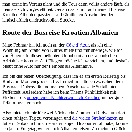
man gerne im Voraus plant und die Tour dann völlig anders läuft, als
man sie sich vorgestellt hat. Genau das ist mir auf meiner Busreise
Kroatien Albanien passiert – auf sämtlichen Abschnitten der
landschaftlich eindrucksvollen Strecke.
Route der Busreise Kroatien Albanien
Mitte Februar bin ich noch an der
Côte d’Azur
, als ich eine
Wohnung am Strand von Durrës miete und mir überlege, wie ich
von Šibenik in diesen beliebten Urlaubsort an der albanischen
Adriaküste komme. Auf Fliegen möchte ich verzichten, und deshalb
bleibt ohne Auto nur der Fernbus als Alternative.
Ich bin der festen Überzeugung, dass ich es am ersten Reisetag bis
Budva in Montenegro schaffe. Immerhin hätte ich zwischen dem
Bus nach Dubrovnik und meinem Anschluss satte 50 Minuten
Pufferzeit. Außerdem habe ich beim Thema Pünktlichkeit mit
Flixbus trotz
unbequemer Nachtreisen nach Kroatien
immer gute
Erfahrungen gemacht.
Also miete ich mir für zwei Nächte ein Zimmer in Budva, um dort
einen ruhigen Tag zu verbringen und
die vielen Straßenkatzen
zu
füttern. Sobald ich mich von der langen Bustour erholt habe, könnte
ich ja am Folgetag weiter nach Albanien reisen. Zu meinem Glück