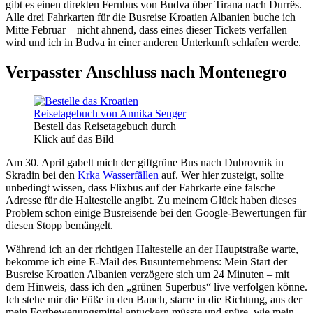
gibt es einen direkten Fernbus von Budva über Tirana nach Durrës.
Alle drei Fahrkarten für die Busreise Kroatien Albanien buche ich
Mitte Februar – nicht ahnend, dass eines dieser Tickets verfallen
wird und ich in Budva in einer anderen Unterkunft schlafen werde.
Verpasster Anschluss nach Montenegro
Bestell das Reisetagebuch durch
Klick auf das Bild
Am 30. April gabelt mich der giftgrüne Bus nach Dubrovnik in
Skradin bei den
Krka Wasserfällen
auf. Wer hier zusteigt, sollte
unbedingt wissen, dass Flixbus auf der Fahrkarte eine falsche
Adresse für die Haltestelle angibt. Zu meinem Glück haben dieses
Problem schon einige Busreisende bei den Google-Bewertungen für
diesen Stopp bemängelt.
Während ich an der richtigen Haltestelle an der Hauptstraße warte,
bekomme ich eine E-Mail des Busunternehmens: Mein Start der
Busreise Kroatien Albanien verzögere sich um 24 Minuten – mit
dem Hinweis, dass ich den „grünen Superbus“ live verfolgen könne.
Ich stehe mir die Füße in den Bauch, starre in die Richtung, aus der
mein Fortbewegungsmittel antuckern müsste und spüre, wie mein