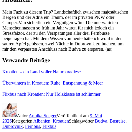
Mein Fazit zu diesem Trip? Landschaftlich zwischen majestätischen
Bergen und der Adria ein Traum, der im privaten PKW oder
Camper-Van sicherlich ein Vergnügen wäre. Die unerwarteten
Menschenmassen so früh im Jahr waren für mich jedoch ein
Stressfaktor, der zu den Verspätungen aller drei Fernbusse
beigetragen hat. Mit dem Wissen von heute hätte ich wohl in den
sauren Apfel gebissen, zwei Nächte in Dubrovnik zu buchen, um
mir den verpassten Anschluss nach Budva zu ersparen. (as)
Verwandte Beiträge
Kroatien – ein Land voller Naturparadiese
Überwintern in Kroatien: Ruhe, Entspannung & Meer
Flixbus nach Kroatien: Nur Holzklasse ist schlimmer
Autor
Annika Senger
Veröffentlicht am
9. Mai
2026
Kategorien
Albanien
,
Kroatien
Schlagwörter
Budva
,
Busreise
,
Dubrovnik
,
Fernbus
,
Flixbus