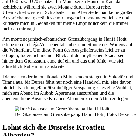
auf Ü60 bzw. Ü70 schätze. Ihr Mann sei zu Hause in Kanada
geblieben, während sie zwei Monate durch Europa reise.
Übernachtet werde in Schlafsälen – im Alter stelle man keine großen
Ansprüche mehr, erzählt sie mir. Insgeheim bewundere ich sie und
kritisiere mich in Gedanken für meine Empfindlichkeit, die immer
mehr an mir nagt.
Am montenegrinisch-albanischen Grenzübergang in Hani i Hotit
erlebe ich ein Déjà-Vu – ebenfalls über eine Stunde des Wartens auf
die Weiterfahrt. Um diese Form des Ausgeliefertseins leichter zu
ertragen, fixiere ich meinen Blick auf den idyllischen Skadarsee
hinter dem Grenzzaun, atme tief ein und aus und fühle, wie sich
allmählich Ruhe in mir ausbreitet.
Die meisten der internationalen Mitreisenden steigen in Shkodër und
Tirana aus, bis Durrës fährt nur noch eine Handvoll mit, eine davon
bin ich. Nach ungefähr 90-minütiger Verspätung ist es eine Wohltat,
mich am Abend im Airbnb-Apartment auszuruhen und die
abenteuerliche Busreise Kroatien Albanien zu den Akten zu legen.
Der Skadarsee am Grenzübergang Hani i Hotit, Foto: Reise-Li
Lohnt sich die Busreise Kroatien
Albanien?