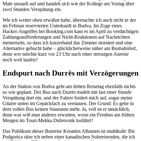
Male unsanft auf und handelt sich wie der Kollege am Vortag über
zwei Stunden Verspätung ein.
Wie ich weiter oben erwähnt habe, übernachte ich auch nicht in der
im Februar reservierten Unterkunft in Budva. Im Zuge eines
Hacker-Angriffes bei Booking.com kam es im April zu verdächtigen
Zahlungsaufforderungen und Nicht-Reaktionen auf Nachrichten
meinerseits, so dass ich kurzerhand das Zimmer storniert und eine
Alternative gebucht habe – glücklicherweise näher am Busbahnhof,
denn wer möchte kurz vor 23 Uhr nach einer stressigen Anreise
noch weit laufen?
Endspurt nach Durrës mit Verzögerungen
An der Station von Budva geht am dritten Reisetag ebenfalls nichts
so wie geplant. Der Bus nach Durrës trudelt mit fast einer Stunde
Verspätung dort ein, und der Fahrer fordert mich auf, sogar meine
Gitarre unten im Gepäckfach zu verstauen. Der Grund: Es gebe in
dem vollen Bus keinen Stauraum mehr. Ja, voll ist er tatsächlich,
denn was will man anderes erwarten, wenn ein Fernbus am frühen
Morgen im Touri-Mekka Dubrovnik losfährt?
Das Publikum dieser Busreise Kroatien Albanien ist multikulti: Bis
Podgorica sitze ich neben einer kanadischen Soloreisenden, die ich