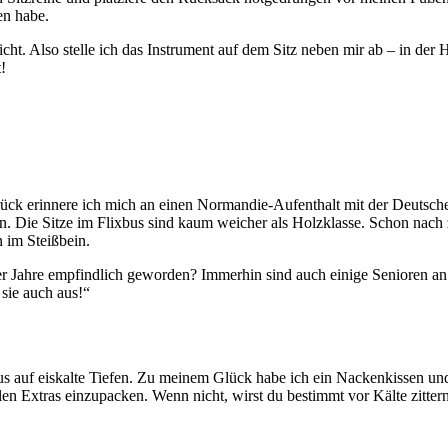
en habe.
cht. Also stelle ich das Instrument auf dem Sitz neben mir ab – in der
!
ück erinnere ich mich an einen Normandie-Aufenthalt mit der Deutsche
. Die Sitze im Flixbus sind kaum weicher als Holzklasse. Schon nac
n im Steißbein.
 der Jahre empfindlich geworden? Immerhin sind auch einige Senioren a
 sie auch aus!“
s auf eiskalte Tiefen. Zu meinem Glück habe ich ein Nackenkissen un
len Extras einzupacken. Wenn nicht, wirst du bestimmt vor Kälte zitter