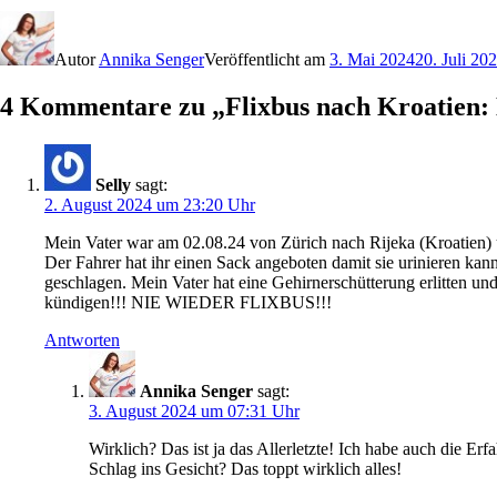
Autor
Annika Senger
Veröffentlicht am
3. Mai 2024
20. Juli 20
4 Kommentare zu „Flixbus nach Kroatien: 
Selly
sagt:
2. August 2024 um 23:20 Uhr
Mein Vater war am 02.08.24 von Zürich nach Rijeka (Kroatien) u
Der Fahrer hat ihr einen Sack angeboten damit sie urinieren kan
geschlagen. Mein Vater hat eine Gehirnerschütterung erlitten und i
kündigen!!! NIE WIEDER FLIXBUS!!!
Antworten
Annika Senger
sagt:
3. August 2024 um 07:31 Uhr
Wirklich? Das ist ja das Allerletzte! Ich habe auch die Er
Schlag ins Gesicht? Das toppt wirklich alles!