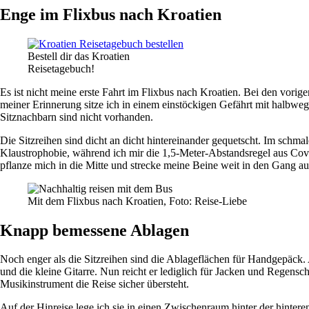
Enge im Flixbus nach Kroatien
Bestell dir das Kroatien
Reisetagebuch!
Es ist nicht meine erste Fahrt im Flixbus nach Kroatien. Bei den vori
meiner Erinnerung sitze ich in einem einstöckigen Gefährt mit halbwe
Sitznachbarn sind nicht vorhanden.
Die Sitzreihen sind dicht an dicht hintereinander gequetscht. Im sch
Klaustrophobie, während ich mir die 1,5-Meter-Abstandsregel aus Cov
pflanze mich in die Mitte und strecke meine Beine weit in den Gang aus
Mit dem Flixbus nach Kroatien, Foto: Reise-Liebe
Knapp bemessene Ablagen
Noch enger als die Sitzreihen sind die Ablageflächen für Handgepäck. 
und die kleine Gitarre. Nun reicht er lediglich für Jacken und Regens
Musikinstrument die Reise sicher übersteht.
Auf der Hinreise lege ich sie in einen Zwischenraum hinter der hinte