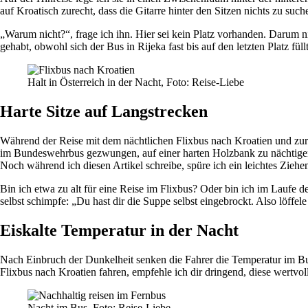
auf Kroatisch zurecht, dass die Gitarre hinter den Sitzen nichts zu such
„Warum nicht?“, frage ich ihn. Hier sei kein Platz vorhanden. Darum ni
gehabt, obwohl sich der Bus in Rijeka fast bis auf den letzten Platz füllt
Halt in Österreich in der Nacht, Foto: Reise-Liebe
Harte Sitze auf Langstrecken
Während der Reise mit dem nächtlichen Flixbus nach Kroatien und zur
im Bundeswehrbus gezwungen, auf einer harten Holzbank zu nächtigen
Noch während ich diesen Artikel schreibe, spüre ich ein leichtes Ziehe
Bin ich etwa zu alt für eine Reise im Flixbus? Oder bin ich im Laufe
selbst schimpfe: „Du hast dir die Suppe selbst eingebrockt. Also löffele
Eiskalte Temperatur in der Nacht
Nach Einbruch der Dunkelheit senken die Fahrer die Temperatur im Bu
Flixbus nach Kroatien fahren, empfehle ich dir dringend, diese wertvol
Nacht im Bus, Foto: Reise-Liebe