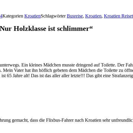
24
Kategorien
Kroatien
Schlagwörter
Busreise
,
Kroatien
,
Kroatien Reiset
Nur Holzklasse ist schlimmer“
nterwegs. Ein kleines Mädchen musste dringend auf Toilette. Der Fahr
n. Mein Vater hat ihn höflich gebeten dem Mädchen die Toilette zu öff
st 65 Jahre alt! Das ist das aller aller letzte!!! Das gibt eine Strafanz
fahrung gemacht, dass die Flixbus-Fahrer nach Kroatien sehr unfreundlic