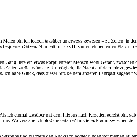
gen Malen bin ich jedoch tagsüber unterwegs gewesen – zu Zeiten, in d
gs bequemen Sitzen. Nun teilt mir das Busunternehmen einen Platz in d
malen Gang liefe ein etwas korpulenterer Mensch wohl Gefahr, zwischen
id-Zeiten zurückwünsche. Unmöglich, die Nacht auf dem mir zugewiesen
. Ich habe Glück, dass dieser Sitz keinem anderen Fahrgast zugeteilt w
Als ich einmal tagsüber mit dem Flixbus nach Kroatien gereist bin, ga
chirme. Wo verstaue ich bloß die Gitarre? Im Gepäckraum zwischen den 
ren Sitzreihe und platziere den Rucksack notgedrungen vor meinen Füße