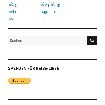
SUC
Suchen
nach:
SPENDEN FÜR REISE-LIEBE