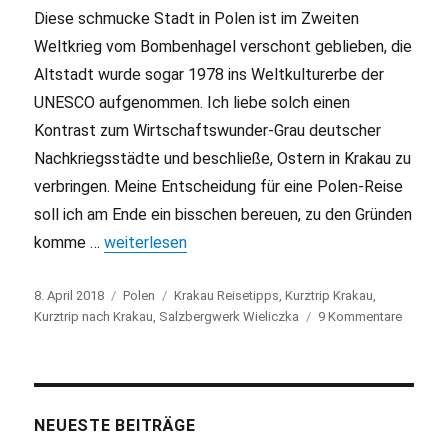
Diese schmucke Stadt in Polen ist im Zweiten
Weltkrieg vom Bombenhagel verschont geblieben, die
Altstadt wurde sogar 1978 ins Weltkulturerbe der
UNESCO aufgenommen. Ich liebe solch einen
Kontrast zum Wirtschaftswunder-Grau deutscher
Nachkriegsstädte und beschließe, Ostern in Krakau zu
verbringen. Meine Entscheidung für eine Polen-Reise
soll ich am Ende ein bisschen bereuen, zu den Gründen
komme …
„Ostern in Krakau: Kurztrip mit Macken“
weiterlesen
Veröffentlicht
8. April 2018
Kategorien
Polen
Schlagwörter
Krakau Reisetipps
,
Kurztrip Krakau
,
am
Kurztrip nach Krakau
,
Salzbergwerk Wieliczka
9 Kommentare
zu
Ostern
in
Krakau:
Kurztrip
mit
NEUESTE BEITRÄGE
Macke