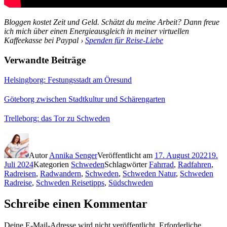
Bloggen kostet Zeit und Geld. Schätzt du meine Arbeit? Dann freue
ich mich über einen Energieausgleich in meiner virtuellen
Kaffeekasse bei Paypal ›
Spenden für Reise-Liebe
Verwandte Beiträge
Helsingborg: Festungsstadt am Öresund
Göteborg zwischen Stadtkultur und Schärengarten
Trelleborg: das Tor zu Schweden
Autor
Annika Senger
Veröffentlicht am
17. August 2022
19.
Juli 2024
Kategorien
Schweden
Schlagwörter
Fahrrad
,
Radfahren
,
Radreisen
,
Radwandern
,
Schweden
,
Schweden Natur
,
Schweden
Radreise
,
Schweden Reisetipps
,
Südschweden
Schreibe einen Kommentar
Deine E-Mail-Adresse wird nicht veröffentlicht.
Erforderliche