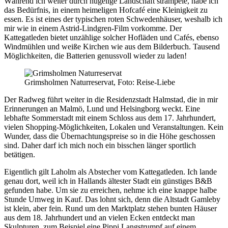
Während ich weiter durch hügelige Landschaft strampele, habe ich
das Bedürfnis, in einem heimeligen Hofcafé eine Kleinigkeit zu
essen. Es ist eines der typischen roten Schwedenhäuser, weshalb ich
mir wie in einem Astrid-Lindgren-Film vorkomme. Der
Kattegatleden bietet unzählige solcher Hofläden und Cafés, ebenso
Windmühlen und weiße Kirchen wie aus dem Bilderbuch. Tausend
Möglichkeiten, die Batterien genussvoll wieder zu laden!
Grimsholmen Naturreservat, Foto: Reise-Liebe
Der Radweg führt weiter in die Residenzstadt Halmstad, die in mir
Erinnerungen an Malmö, Lund und Helsingborg weckt. Eine
lebhafte Sommerstadt mit einem Schloss aus dem 17. Jahrhundert,
vielen Shopping-Möglichkeiten, Lokalen und Veranstaltungen. Kein
Wunder, dass die Übernachtungspreise so in die Höhe geschossen
sind. Daher darf ich mich noch ein bisschen länger sportlich
betätigen.
Eigentlich gilt Laholm als Abstecher vom Kattegatleden. Ich lande
genau dort, weil ich in Hallands ältester Stadt ein günstiges B&B
gefunden habe. Um sie zu erreichen, nehme ich eine knappe halbe
Stunde Umweg in Kauf. Das lohnt sich, denn die Altstadt Gamleby
ist klein, aber fein. Rund um den Marktplatz stehen bunten Häuser
aus dem 18. Jahrhundert und an vielen Ecken entdeckt man
Skulpturen, zum Beispiel eine Pippi Langstrumpf auf einem