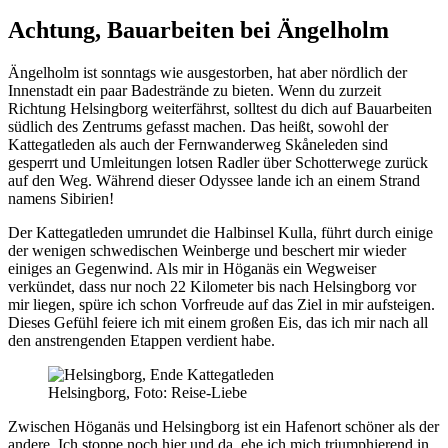
Achtung, Bauarbeiten bei Ängelholm
Ängelholm ist sonntags wie ausgestorben, hat aber nördlich der
Innenstadt ein paar Badestrände zu bieten. Wenn du zurzeit
Richtung Helsingborg weiterfährst, solltest du dich auf Bauarbeiten
südlich des Zentrums gefasst machen. Das heißt, sowohl der
Kattegatleden als auch der Fernwanderweg Skåneleden sind
gesperrt und Umleitungen lotsen Radler über Schotterwege zurück
auf den Weg. Während dieser Odyssee lande ich an einem Strand
namens Sibirien!
Der Kattegatleden umrundet die Halbinsel Kulla, führt durch einige
der wenigen schwedischen Weinberge und beschert mir wieder
einiges an Gegenwind. Als mir in Höganäs ein Wegweiser
verkündet, dass nur noch 22 Kilometer bis nach Helsingborg vor
mir liegen, spüre ich schon Vorfreude auf das Ziel in mir aufsteigen.
Dieses Gefühl feiere ich mit einem großen Eis, das ich mir nach all
den anstrengenden Etappen verdient habe.
Helsingborg, Foto: Reise-Liebe
Zwischen Höganäs und Helsingborg ist ein Hafenort schöner als der
andere. Ich stoppe noch hier und da, ehe ich mich triumphierend in