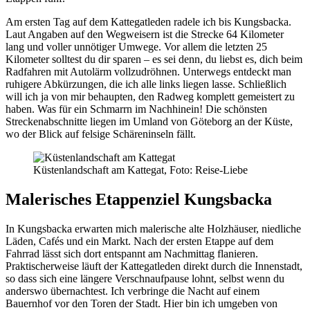
Am ersten Tag auf dem Kattegatleden radele ich bis Kungsbacka.
Laut Angaben auf den Wegweisern ist die Strecke 64 Kilometer
lang und voller unnötiger Umwege. Vor allem die letzten 25
Kilometer solltest du dir sparen – es sei denn, du liebst es, dich beim
Radfahren mit Autolärm vollzudröhnen. Unterwegs entdeckt man
ruhigere Abkürzungen, die ich alle links liegen lasse. Schließlich
will ich ja von mir behaupten, den Radweg komplett gemeistert zu
haben. Was für ein Schmarrn im Nachhinein! Die schönsten
Streckenabschnitte liegen im Umland von Göteborg an der Küste,
wo der Blick auf felsige Schäreninseln fällt.
Küstenlandschaft am Kattegat, Foto: Reise-Liebe
Malerisches Etappenziel Kungsbacka
In Kungsbacka erwarten mich malerische alte Holzhäuser, niedliche
Läden, Cafés und ein Markt. Nach der ersten Etappe auf dem
Fahrrad lässt sich dort entspannt am Nachmittag flanieren.
Praktischerweise läuft der Kattegatleden direkt durch die Innenstadt,
so dass sich eine längere Verschnaufpause lohnt, selbst wenn du
anderswo übernachtest. Ich verbringe die Nacht auf einem
Bauernhof vor den Toren der Stadt. Hier bin ich umgeben von