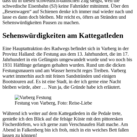
dass du in diesen schwedisch-dänischen Zug steigst, weil die
schwedische Eisenbahn (SJ) keine Fahrräder mitnimmt. Über den
„Besenwagen“ auf Schienen denke ich immer mal wieder nach und
lasse es dann doch bleiben. Mir reicht es, öfters an Stränden und
Sehenswürdigkeiten Pausen zu machen.
Sehenswürdigkeiten am Kattegatleden
Eine Hauptattraktion des Radwegs befindet sich in Varberg in der
Provinz Halland: die Festung aus dem 13. Jahrhundert, die im 17.
Jahrhundert in ein Gefängnis umgewandelt wurde und wo noch bis
1931 Häftlinge gefangen gehalten wurden. Rund um die dicken
Festungsmauern und am Wasser herrscht reges Treiben. Varberg
wartet immerhin auch mit feinen Sandstränden und einigen
Bootstouren auf. Es ist eine Stadt, in der ich gerne eine Nacht
bleiben würde, aber … Nun ja, die Gründe habe ich erläutert.
Festung von Varberg, Foto: Reise-Liebe
Während ich weiter auf dem Kattegatleden in die Pedale trete,
genieße ich den Blick auf die felsige Küste mit den pittoresken
Fischerdörfern, wo ich gerne zum Verschnaufen Halt mache. Am
Abend in Falkenberg bin ich froh, mich in ein weiches Bett fallen
lassen zu können!