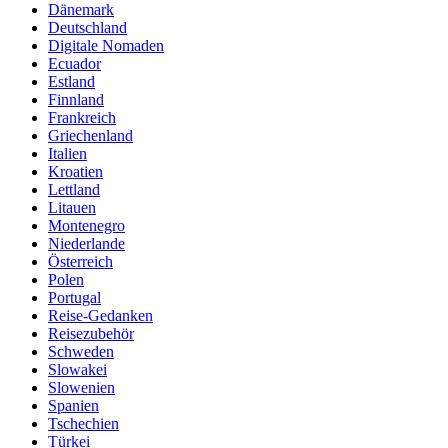
Dänemark
Deutschland
Digitale Nomaden
Ecuador
Estland
Finnland
Frankreich
Griechenland
Italien
Kroatien
Lettland
Litauen
Montenegro
Niederlande
Österreich
Polen
Portugal
Reise-Gedanken
Reisezubehör
Schweden
Slowakei
Slowenien
Spanien
Tschechien
Türkei