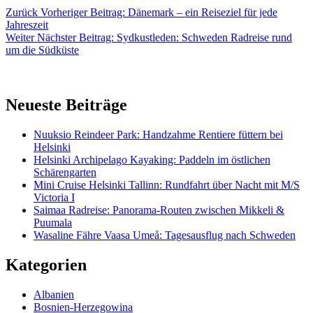
Zurück
Vorheriger Beitrag:
Dänemark – ein Reiseziel für jede
Jahreszeit
Weiter
Nächster Beitrag:
Sydkustleden: Schweden Radreise rund
um die Südküste
Neueste Beiträge
Nuuksio Reindeer Park: Handzahme Rentiere füttern bei
Helsinki
Helsinki Archipelago Kayaking: Paddeln im östlichen
Schärengarten
Mini Cruise Helsinki Tallinn: Rundfahrt über Nacht mit M/S
Victoria I
Saimaa Radreise: Panorama-Routen zwischen Mikkeli &
Puumala
Wasaline Fähre Vaasa Umeå: Tagesausflug nach Schweden
Kategorien
Albanien
Bosnien-Herzegowina