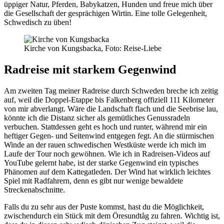
üppiger Natur, Pferden, Babykatzen, Hunden und freue mich über
die Gesellschaft der gesprächigen Wirtin. Eine tolle Gelegenheit,
Schwedisch zu üben!
Kirche von Kungsbacka, Foto: Reise-Liebe
Radreise mit starkem Gegenwind
Am zweiten Tag meiner Radreise durch Schweden breche ich zeitig
auf, weil die Doppel-Etappe bis Falkenberg offiziell 111 Kilometer
von mir abverlangt. Wäre die Landschaft flach und die Seebrise lau,
könnte ich die Distanz sicher als gemütliches Genussradeln
verbuchen. Stattdessen geht es hoch und runter, während mir ein
heftiger Gegen- und Seitenwind entgegen fegt. An die stürmischen
Winde an der rauen schwedischen Westküste werde ich mich im
Laufe der Tour noch gewöhnen. Wie ich in Radreisen-Videos auf
YouTube gelernt habe, ist der starke Gegenwind ein typisches
Phänomen auf dem Kattegatleden. Der Wind hat wirklich leichtes
Spiel mit Radfahrern, denn es gibt nur wenige bewaldete
Streckenabschnitte.
Falls du zu sehr aus der Puste kommst, hast du die Möglichkeit,
zwischendurch ein Stück mit dem Öresundtåg zu fahren. Wichtig ist,