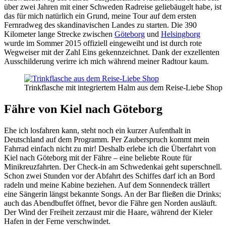
über zwei Jahren mit einer Schweden Radreise geliebäugelt habe, ist
das für mich natürlich ein Grund, meine Tour auf dem ersten
Fernradweg des skandinavischen Landes zu starten. Die 390
Kilometer lange Strecke zwischen
Göteborg
und
Helsingborg
wurde im Sommer 2015 offiziell eingeweiht und ist durch rote
Wegweiser mit der Zahl Eins gekennzeichnet. Dank der exzellenten
Ausschilderung verirre ich mich während meiner Radtour kaum.
Trinkflasche mit integriertem Halm aus dem Reise-Liebe Shop
Fähre von Kiel nach Göteborg
Ehe ich losfahren kann, steht noch ein kurzer Aufenthalt in
Deutschland auf dem Programm. Per Zauberspruch kommt mein
Fahrrad einfach nicht zu mir! Deshalb erlebe ich die Überfahrt von
Kiel nach Göteborg mit der Fähre – eine beliebte Route für
Minikreuzfahrten. Der Check-in am Schwedenkai geht superschnell.
Schon zwei Stunden vor der Abfahrt des Schiffes darf ich an Bord
radeln und meine Kabine beziehen. Auf dem Sonnendeck trällert
eine Sängerin längst bekannte Songs. An der Bar fließen die Drinks;
auch das Abendbuffet öffnet, bevor die Fähre gen Norden ausläuft.
Der Wind der Freiheit zerzaust mir die Haare, während der Kieler
Hafen in der Ferne verschwindet.