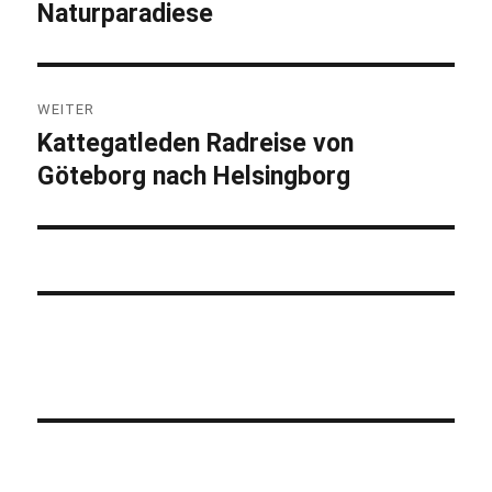
Naturparadiese
Beitrag:
WEITER
Kattegatleden Radreise von
Nächster
Göteborg nach Helsingborg
Beitrag: