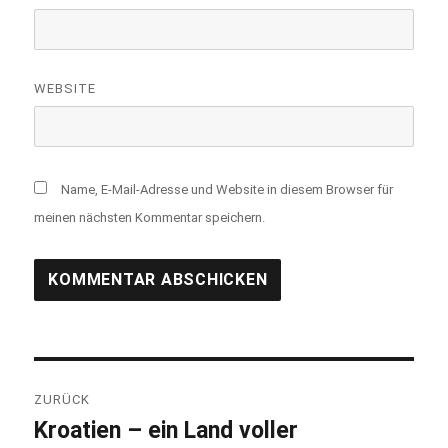
WEBSITE
Name, E-Mail-Adresse und Website in diesem Browser für
meinen nächsten Kommentar speichern.
Beitragsnavigation
ZURÜCK
Kroatien – ein Land voller
Vorheriger