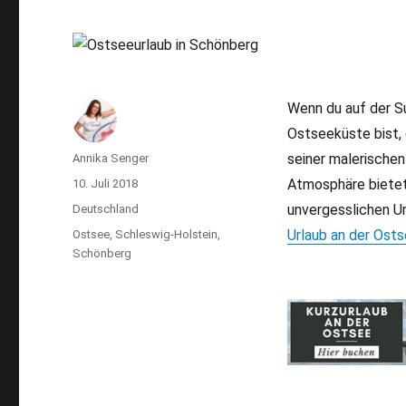
Wenn du auf der S
Ostseeküste bist, 
seiner malerischen
Autor
Annika Senger
Atmosphäre bietet 
Veröffentlicht
10. Juli 2018
am
unvergesslichen Ur
Kategorien
Deutschland
Urlaub an der Ost
Schlagwörter
Ostsee
,
Schleswig-Holstein
,
Schönberg