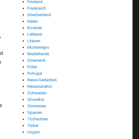
Finnland
Frankreich
Griechenland
Italien
Kroatien
Lettland
,
Litauen
Montenegro
nd
Niederlande
Österreich
u
Polen
Portugal
Reise-Gedanken
Reisezubehör
Schweden
Slowakei
e
Slowenien
Spanien
Tschechien
Türkei
Ungarn