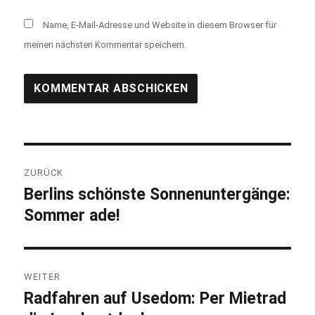
Name, E-Mail-Adresse und Website in diesem Browser für
meinen nächsten Kommentar speichern.
Beitragsnavigation
ZURÜCK
Berlins schönste Sonnenuntergänge:
Vorheriger
Sommer ade!
Beitrag:
WEITER
Radfahren auf Usedom: Per Mietrad
Nächster