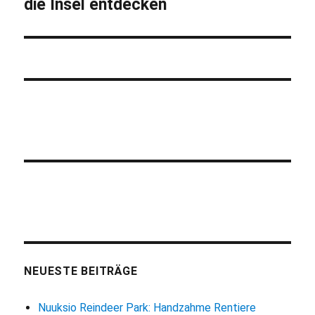
die Insel entdecken
Beitrag:
NEUESTE BEITRÄGE
Nuuksio Reindeer Park: Handzahme Rentiere