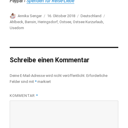
Paypal ›
Spenden für Reise-Liebe
Autor
Annika Senger
Veröffentlicht
16. Oktober 2018
Kategorien
Deutschland
Schlagwörte
am
Ahlbeck
,
Bansin
,
Heringsdorf
,
Ostsee
,
Ostsee Kurzurlaub
,
Usedom
Schreibe einen Kommentar
Deine E-Mail-Adresse wird nicht veröffentlicht.
Erforderliche
Felder sind mit
*
markiert
KOMMENTAR
*