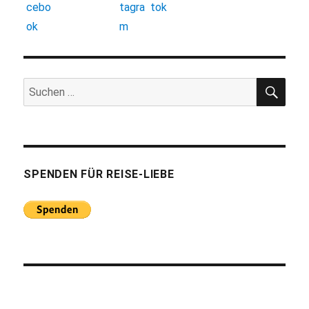
SUC
Suchen
nach:
SPENDEN FÜR REISE-LIEBE