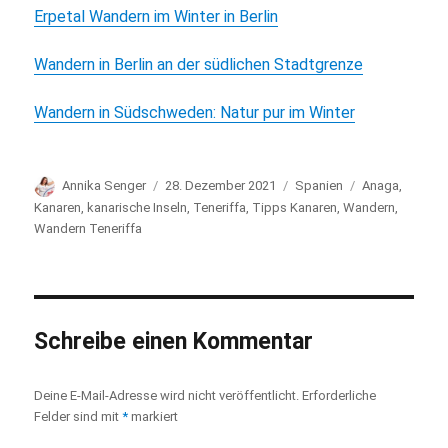
Erpetal Wandern im Winter in Berlin
Wandern in Berlin an der südlichen Stadtgrenze
Wandern in Südschweden: Natur pur im Winter
Autor
Annika Senger
Veröffentlicht
28. Dezember 2021
Kategorien
Spanien
Schlagwörter
Anaga
,
am
Kanaren
,
kanarische Inseln
,
Teneriffa
,
Tipps Kanaren
,
Wandern
,
Wandern Teneriffa
Schreibe einen Kommentar
Deine E-Mail-Adresse wird nicht veröffentlicht.
Erforderliche
Felder sind mit
*
markiert