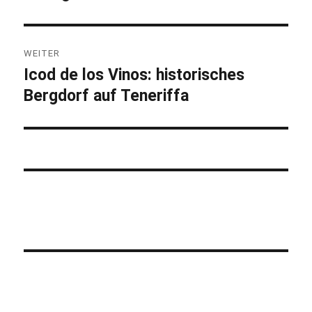
WEITER
Icod de los Vinos: historisches
Nächster
Bergdorf auf Teneriffa
Beitrag: