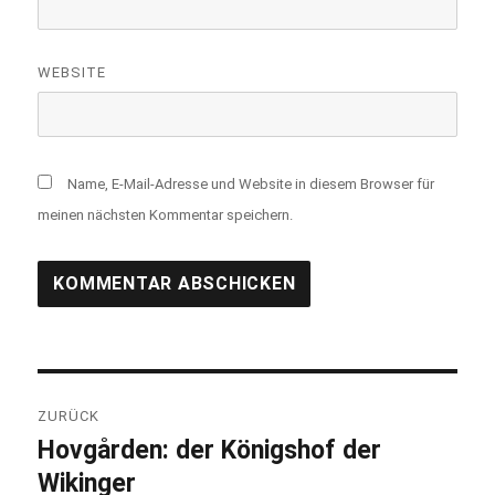
WEBSITE
Name, E-Mail-Adresse und Website in diesem Browser für
meinen nächsten Kommentar speichern.
Beitragsnavigation
ZURÜCK
Hovgården: der Königshof der
Vorheriger
Wikinger
Beitrag: