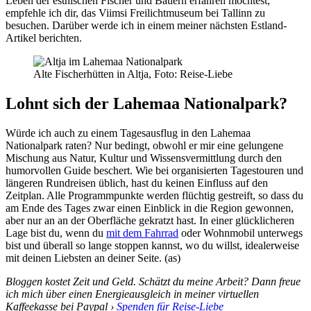
Leben der estnischen Fischer und Bauern erfahren möchtest,
empfehle ich dir, das Viimsi Freilichtmuseum bei Tallinn zu
besuchen. Darüber werde ich in einem meiner nächsten Estland-
Artikel berichten.
Alte Fischerhütten in Altja, Foto: Reise-Liebe
Lohnt sich der Lahemaa Nationalpark?
Würde ich auch zu einem Tagesausflug in den Lahemaa
Nationalpark raten? Nur bedingt, obwohl er mir eine gelungene
Mischung aus Natur, Kultur und Wissensvermittlung durch den
humorvollen Guide beschert. Wie bei organisierten Tagestouren und
längeren Rundreisen üblich, hast du keinen Einfluss auf den
Zeitplan. Alle Programmpunkte werden flüchtig gestreift, so dass du
am Ende des Tages zwar einen Einblick in die Region gewonnen,
aber nur an an der Oberfläche gekratzt hast. In einer glücklicheren
Lage bist du, wenn du
mit dem Fahrrad
oder Wohnmobil unterwegs
bist und überall so lange stoppen kannst, wo du willst, idealerweise
mit deinen Liebsten an deiner Seite. (as)
Bloggen kostet Zeit und Geld. Schätzt du meine Arbeit? Dann freue
ich mich über einen Energieausgleich in meiner virtuellen
Kaffeekasse bei Paypal ›
Spenden für Reise-Liebe