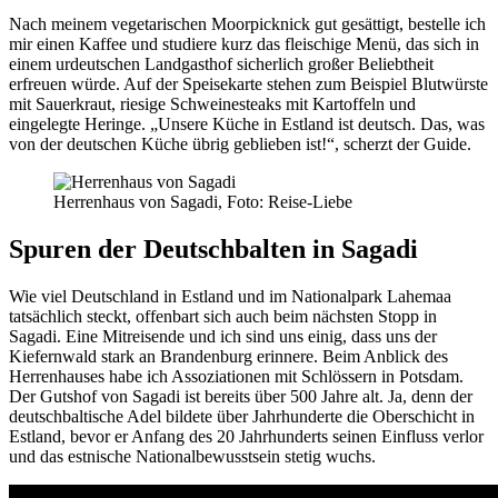
Nach meinem vegetarischen Moorpicknick gut gesättigt, bestelle ich
mir einen Kaffee und studiere kurz das fleischige Menü, das sich in
einem urdeutschen Landgasthof sicherlich großer Beliebtheit
erfreuen würde. Auf der Speisekarte stehen zum Beispiel Blutwürste
mit Sauerkraut, riesige Schweinesteaks mit Kartoffeln und
eingelegte Heringe. „Unsere Küche in Estland ist deutsch. Das, was
von der deutschen Küche übrig geblieben ist!“, scherzt der Guide.
Herrenhaus von Sagadi, Foto: Reise-Liebe
Spuren der Deutschbalten in Sagadi
Wie viel Deutschland in Estland und im Nationalpark Lahemaa
tatsächlich steckt, offenbart sich auch beim nächsten Stopp in
Sagadi. Eine Mitreisende und ich sind uns einig, dass uns der
Kiefernwald stark an Brandenburg erinnere. Beim Anblick des
Herrenhauses habe ich Assoziationen mit Schlössern in Potsdam.
Der Gutshof von Sagadi ist bereits über 500 Jahre alt. Ja, denn der
deutschbaltische Adel bildete über Jahrhunderte die Oberschicht in
Estland, bevor er Anfang des 20 Jahrhunderts seinen Einfluss verlor
und das estnische Nationalbewusstsein stetig wuchs.