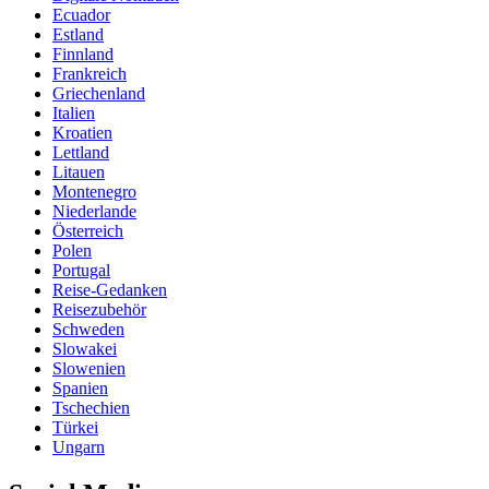
Ecuador
Estland
Finnland
Frankreich
Griechenland
Italien
Kroatien
Lettland
Litauen
Montenegro
Niederlande
Österreich
Polen
Portugal
Reise-Gedanken
Reisezubehör
Schweden
Slowakei
Slowenien
Spanien
Tschechien
Türkei
Ungarn