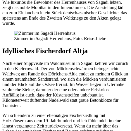
Wie luxuriös die Bewohner des Herrenhauses von Sagadi lebten,
zeigt das noble Mobiliar in den Innenräumen. Die Ausstellung lädt
ein zum Eintauchen in ein Stück deutsch-estnischer Geschichte, das
spätestens am Ende des Zweiten Weltkriegs zu den Akten gelegt
wurde.
Zimmer im Sagadi Herrenhaus, Foto: Reise-Liebe
Idyllisches Fischerdorf Altja
Nach einer Stippvisite im Waldmuseum in Sagadi kehren wir zurück
in den Kiefernwald. Der von Mückenschwärmen heimgesuchte
Waldweg am Rande des Dörfchens Altja endet zu meinem Glück an
einem traumhaften Sandstrand, wo sich die Mücken verdünnisieren
und der Blick auf die Ostsee frei ist. Im Wasser liegen in Ufernähe
zahlreiche Steine, darunter der eine oder andere Felskoloss.
Auffällig ist auch, dass der Küstenstreifen unbebaut ist.
Kilometerweit duftender Nadelwald statt graue Betonklötze für
Touristen.
Wir schlendern zu einer ehemaligen Fischersiedlung mit
Holzhäusern aus dem 19. Jahrhundert und ich fühle mich in eine
längst vergangene Zeit zurückversetzt. Wenn du mehr über das