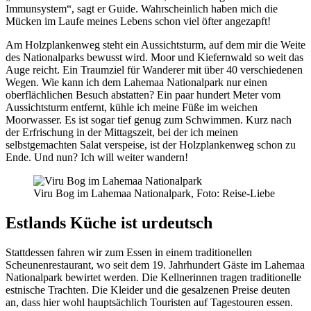
Immunsystem“, sagt er Guide. Wahrscheinlich haben mich die
Mücken im Laufe meines Lebens schon viel öfter angezapft!
Am Holzplankenweg steht ein Aussichtsturm, auf dem mir die Weite
des Nationalparks bewusst wird. Moor und Kiefernwald so weit das
Auge reicht. Ein Traumziel für Wanderer mit über 40 verschiedenen
Wegen. Wie kann ich dem Lahemaa Nationalpark nur einen
oberflächlichen Besuch abstatten? Ein paar hundert Meter vom
Aussichtsturm entfernt, kühle ich meine Füße im weichen
Moorwasser. Es ist sogar tief genug zum Schwimmen. Kurz nach
der Erfrischung in der Mittagszeit, bei der ich meinen
selbstgemachten Salat verspeise, ist der Holzplankenweg schon zu
Ende. Und nun? Ich will weiter wandern!
Viru Bog im Lahemaa Nationalpark, Foto: Reise-Liebe
Estlands Küche ist urdeutsch
Stattdessen fahren wir zum Essen in einem traditionellen
Scheunenrestaurant, wo seit dem 19. Jahrhundert Gäste im Lahemaa
Nationalpark bewirtet werden. Die Kellnerinnen tragen traditionelle
estnische Trachten. Die Kleider und die gesalzenen Preise deuten
an, dass hier wohl hauptsächlich Touristen auf Tagestouren essen.