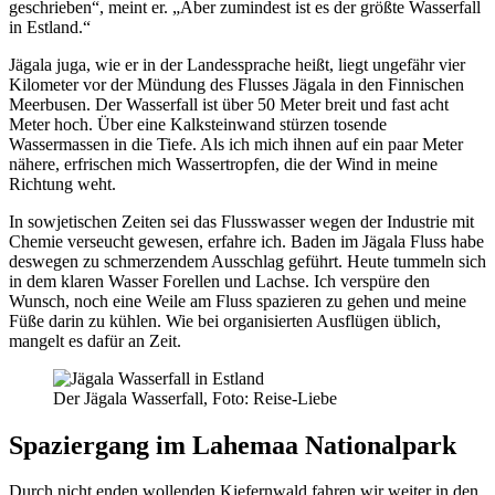
geschrieben“, meint er. „Aber zumindest ist es der größte Wasserfall
in Estland.“
Jägala juga, wie er in der Landessprache heißt, liegt ungefähr vier
Kilometer vor der Mündung des Flusses Jägala in den Finnischen
Meerbusen. Der Wasserfall ist über 50 Meter breit und fast acht
Meter hoch. Über eine Kalksteinwand stürzen tosende
Wassermassen in die Tiefe. Als ich mich ihnen auf ein paar Meter
nähere, erfrischen mich Wassertropfen, die der Wind in meine
Richtung weht.
In sowjetischen Zeiten sei das Flusswasser wegen der Industrie mit
Chemie verseucht gewesen, erfahre ich. Baden im Jägala Fluss habe
deswegen zu schmerzendem Ausschlag geführt. Heute tummeln sich
in dem klaren Wasser Forellen und Lachse. Ich verspüre den
Wunsch, noch eine Weile am Fluss spazieren zu gehen und meine
Füße darin zu kühlen. Wie bei organisierten Ausflügen üblich,
mangelt es dafür an Zeit.
Der Jägala Wasserfall, Foto: Reise-Liebe
Spaziergang im Lahemaa Nationalpark
Durch nicht enden wollenden Kiefernwald fahren wir weiter in den