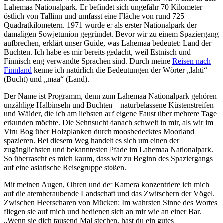
Lahemaa Nationalpark. Er befindet sich ungefähr 70 Kilometer
östlich von Tallinn und umfasst eine Fläche von rund 725
Quadratkilometern. 1971 wurde er als erster Nationalpark der
damaligen Sowjetunion gegründet. Bevor wir zu einem Spaziergang
aufbrechen, erklärt unser Guide, was Lahemaa bedeutet: Land der
Buchten. Ich habe es mir bereits gedacht, weil Estnisch und
Finnisch eng verwandte Sprachen sind. Durch meine
Reisen nach
Finnland
kenne ich natürlich die Bedeutungen der Wörter „lahti“
(Bucht) und „maa“ (Land).
Der Name ist Programm, denn zum Lahemaa Nationalpark gehören
unzählige Halbinseln und Buchten – naturbelassene Küstenstreifen
und Wälder, die ich am liebsten auf eigene Faust über mehrere Tage
erkunden möchte. Die Sehnsucht danach schwelt in mir, als wir im
Viru Bog über Holzplanken durch moosbedecktes Moorland
spazieren. Bei diesem Weg handelt es sich um einen der
zugänglichsten und bekanntesten Pfade im Lahemaa Nationalpark.
So überrascht es mich kaum, dass wir zu Beginn des Spaziergangs
auf eine asiatische Reisegruppe stoßen.
Mit meinen Augen, Ohren und der Kamera konzentriere ich mich
auf die atemberaubende Landschaft und das Zwitschern der Vögel.
Zwischen Heerscharen von Mücken: Im wahrsten Sinne des Wortes
fliegen sie auf mich und bedienen sich an mir wie an einer Bar.
„Wenn sie dich tausend Mal stechen, hast du ein gutes