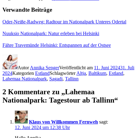
Verwandte Beiträge
Oder-Neiße-Radweg: Radtour im Nationalpark Unteres Odertal
Nuuksio Nationalpark: Natur erleben bei Helsinki
Fähre Travemünde Helsinki: Entspannen auf der Ostsee
Autor
Annika Senger
Veröffentlicht am
11. Juni 2024
31. Juli
2024
Kategorien
Estland
Schlagwörter
Altja
,
Baltikum
,
Estland
,
Lahemaa Nationalpark
,
Sagadi
,
Tallinn
2 Kommentare zu „Lahemaa
Nationalpark: Tagestour ab Tallinn“
Klaus von Willkommen Fernweh
sagt:
12. Juni 2024 um 12:38 Uhr
Hallo Annika,