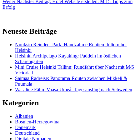
Weiter
Nächster Beitrag:
Hotel Website erstellen: Mit 5 Tipps zum
Erfolg
Neueste Beiträge
Nuuksio Reindeer Park: Handzahme Rentiere füttern bei
Helsinki
Helsinki Archipelago Kayaking: Paddeln im östlichen
Schärengarten
Mini Cruise Helsinki Tallinn: Rundfahrt über Nacht mit M/S
Victoria I
Saimaa Radreise: Panorama-Routen zwischen Mikkeli &
Puumala
Wasaline Fähre Vaasa Umeå: Tagesausflug nach Schweden
Kategorien
Albanien
Bosnien-Herzegowina
Dänemark
Deutschland
Digitale Nomaden