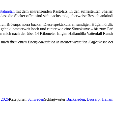
ntalängan
mit dem angrenzenden Rastplatz. In den aufgestellten Shelt
ass die Shelter offen sind sich nachts möglicherweise Besuch ankünd
rch Brösarps norra backar. Diese spektakulären sandigen Hügel nördlich
es geht kilometerweit hoch und runter wie eine Sinuskurve – bis zum Par
n mich nach der über 14 Kilometer langen Hallamölla Vattenfall Rundw
 mich über einen Energieausgleich in meiner virtuellen Kaffeekasse be
r 2026
Kategorien
Schweden
Schlagwörter
Backaleden
,
Brösarp
,
Hallam