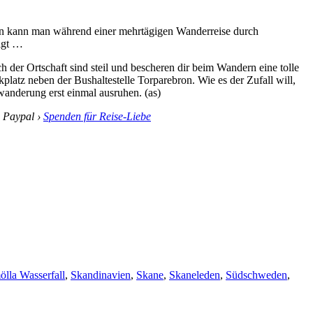
ern kann man während einer mehrtägigen Wanderreise durch
igt …
 der Ortschaft sind steil und bescheren dir beim Wandern eine tolle
kplatz neben der Bushaltestelle Torparebron. Wie es der Zufall will,
anderung erst einmal ausruhen. (as)
i Paypal ›
Spenden für Reise-Liebe
ölla Wasserfall
,
Skandinavien
,
Skane
,
Skaneleden
,
Südschweden
,