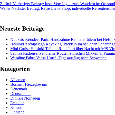
Zurück
Vorheriger Beitrag:
Insel Ven: Idylle zum Wandern im Öresund
Weiter
Nächster Beitrag:
Reise-Liebe Shop: individuelle Reiseutensilie
Neueste Beiträge
Nuuksio Reindeer Park: Handzahme Rentiere füttern bei Helsink
Helsinki Archipelago Kayaking: Paddeln im östlichen Schärenga
Mini Cruise Helsinki Tallinn: Rundfahrt über Nacht mit M/S Vict
Saimaa Radreise: Panorama-Routen zwischen Mikkeli & Puuma
Wasaline Fähre Vaasa Umeå: Tagesausflug nach Schweden
Kategorien
Albanien
Bosnien-Herzegowina
Dänemark
Deutschland
Digitale Nomaden
Ecuador
Estland
Finnland