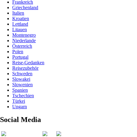
Frankreich
Griechenland
Italien
Kroatien
Lettland
Litauen
Montenegro
Niederlande
Österreich
Polen
Portugal
Reise-Gedanken
Reisezubehör
Schweden
Slowakei
Slowenien
Spanien
Tschechien
Türkei
Ungarn
Social Media