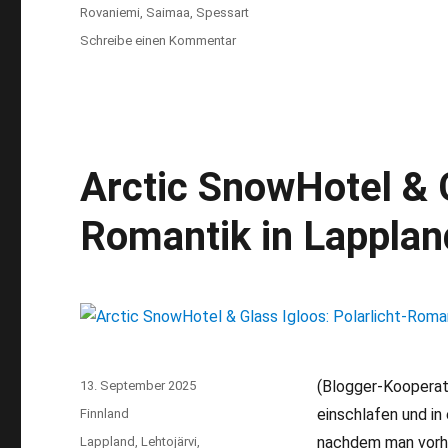
Rovaniemi
,
Saimaa
,
Spessart
Schreibe einen Kommentar
zu
Reiseblog
Jahresrückblick
2025:
Bewegt
durch
Regen
Arctic SnowHotel & G
und
Sturm
Romantik in Lapplan
(Blogger-Kooperati
Veröffentlicht
13. September 2025
am
einschlafen und in
Kategorien
Finnland
nachdem man vorher
Schlagwörter
Lappland
,
Lehtojärvi
,