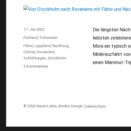
Die längsten Nächt
Veröffentlicht
17. Juli 2023
am
liebsten zelebrier
Kategorien
Finnland
,
Schweden
Mora ein typisch 
Schlagwörter
Fähre
,
Lappland
,
Nachtzug
,
Ostsee
,
Rovaniemi
,
Minikreuzfahrt von
Schlafwagen
,
Stockholm
einen Mammut-Tri
2 Kommentare
zu
Von
Stockholm
nach
Rovaniemi
mit
Fähre
© 2026
Reise-Liebe
, Annika Senger
Datenschutz
und
Nachtzug