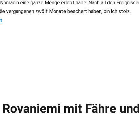
e Nomadin eine ganze Menge erlebt habe. Nach all den Ereignisse
 die vergangenen zwölf Monate beschert haben, bin ich stolz,
kblick 2023: Aktiv reisen mit neuen Projekten“
n
 Rovaniemi mit Fähre un