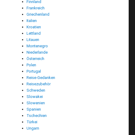
Finnland
Frankreich
Griechenland
Italien
Kroatien
Lettland
Litauen
Montenegro
Niederlande
Österreich
Polen
Portugal
Reise-Gedanken
Reisezubehör
Schweden
Slowakei
Slowenien
Spanien
Tschechien
ick 2025: Bewegt durch Regen und Sturm“
Türkei
Ungarn