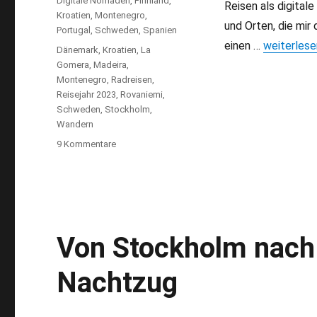
Digitale Nomaden
,
Finnland
,
Reisen als digital
Kroatien
,
Montenegro
,
und Orten, die mir
Portugal
,
Schweden
,
Spanien
einen …
„Jahresrüc
weiterlese
Schlagwörter
Dänemark
,
Kroatien
,
La
Gomera
,
Madeira
,
Montenegro
,
Radreisen
,
Reisejahr 2023
,
Rovaniemi
,
Schweden
,
Stockholm
,
Wandern
9 Kommentare
zu
Jahresrückblick
2023:
Aktiv
reisen
mit
neuen
Von Stockholm nach
Projekten
Nachtzug