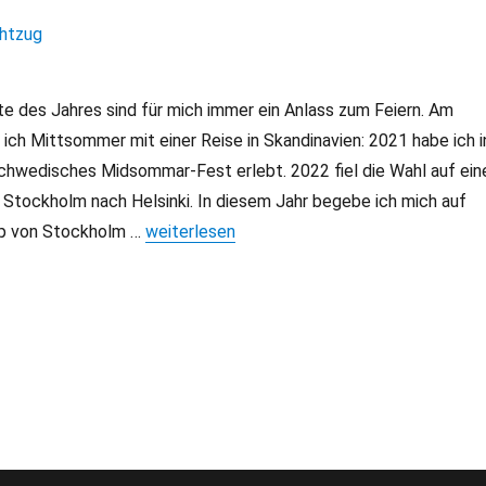
e des Jahres sind für mich immer ein Anlass zum Feiern. Am
e ich Mittsommer mit einer Reise in Skandinavien: 2021 habe ich i
schwedisches Midsommar-Fest erlebt. 2022 fiel die Wahl auf ein
 Stockholm nach Helsinki. In diesem Jahr begebe ich mich auf
p von Stockholm …
„Von Stockholm nach Rovaniemi mit Fähre u
weiterlesen