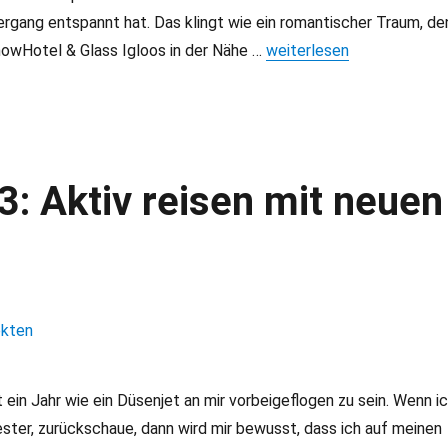
rgang entspannt hat. Das klingt wie ein romantischer Traum, de
SnowHotel & Glass Igloos in der Nähe …
„Arctic SnowHotel & Glass
weiterlesen
3: Aktiv reisen mit neuen
 ein Jahr wie ein Düsenjet an mir vorbeigeflogen zu sein. Wenn i
lvester, zurückschaue, dann wird mir bewusst, dass ich auf meinen