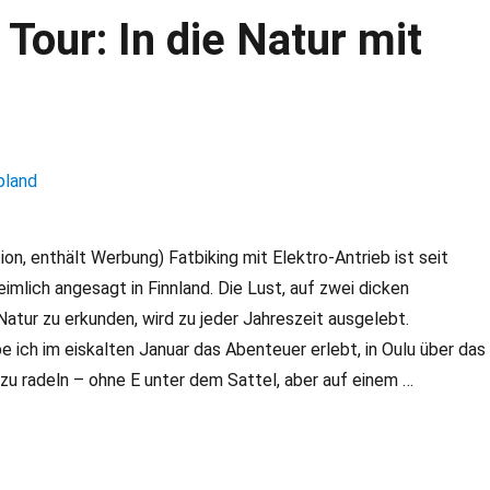
Tour: In die Natur mit
on, enthält Werbung) Fatbiking mit Elektro-Antrieb ist seit
eimlich angesagt in Finnland. Die Lust, auf zwei dicken
Natur zu erkunden, wird zu jeder Jahreszeit ausgelebt.
e ich im eiskalten Januar das Abenteuer erlebt, in Oulu über das
u radeln – ohne E unter dem Sattel, aber auf einem …
ke Tour: In die Natur mit StayLapland“