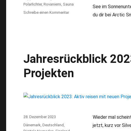
Polarlichter
,
Rovaniemi
,
Sauna
See im Sonnenunte
Schreibe einen Kommentar
zu
du dir bei Arctic 
Arctic
SnowHotel
&
Glass
Igloos:
Polarlicht-
Jahresrückblick 202
Romantik
in
Lappland
Projekten
Wieder mal scheint
Veröffentlicht
28. Dezember 2023
am
jetzt, kurz vor Si
Kategorien
Dänemark
,
Deutschland
,