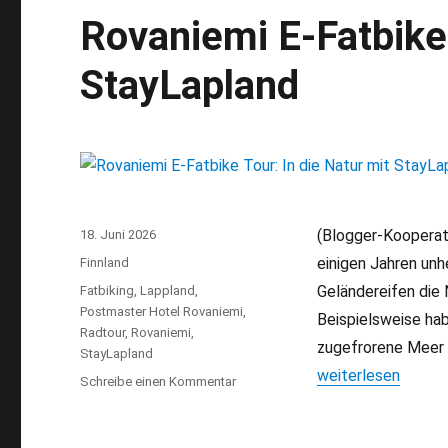
Rovaniemi E-Fatbike 
StayLapland
(Blogger-Kooperati
Veröffentlicht
18. Juni 2026
am
einigen Jahren unh
Kategorien
Finnland
Geländereifen die 
Schlagwörter
Fatbiking
,
Lappland
,
Postmaster Hotel Rovaniemi
,
Beispielsweise hab
Radtour
,
Rovaniemi
,
zugefrorene Meer z
StayLapland
„Rovaniemi E-Fatbi
weiterlesen
Schreibe einen Kommentar
zu
Rovaniemi
E-
Fatbike