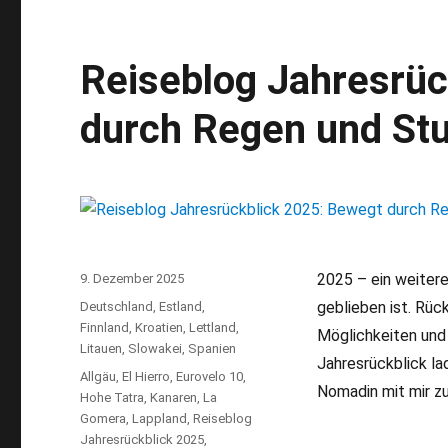
Tour:
In
die
Reiseblog Jahresrüc
Natur
mit
durch Regen und St
StayLapland
2025 – ein weitere
Veröffentlicht
9. Dezember 2025
am
geblieben ist. Rüc
Kategorien
Deutschland
,
Estland
,
Finnland
,
Kroatien
,
Lettland
,
Möglichkeiten und
Litauen
,
Slowakei
,
Spanien
Jahresrückblick lad
Schlagwörter
Allgäu
,
El Hierro
,
Eurovelo 10
,
Nomadin mit mir z
Hohe Tatra
,
Kanaren
,
La
Gomera
,
Lappland
,
Reiseblog
Jahresrückblick 2025
,