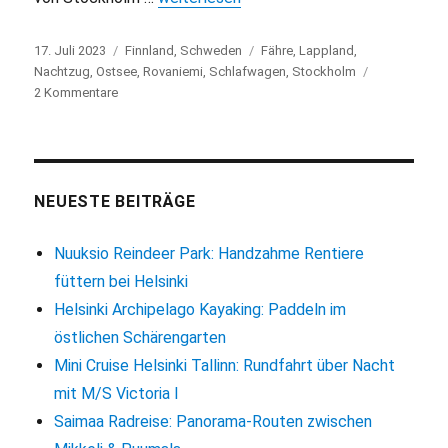
Veröffentlicht
17. Juli 2023
Kategorien
Finnland
,
Schweden
Schlagwörter
Fähre
,
Lappland
,
am
Nachtzug
,
Ostsee
,
Rovaniemi
,
Schlafwagen
,
Stockholm
2 Kommentare
zu
Von
Stockholm
nach
Rovaniemi
mit
NEUESTE BEITRÄGE
Fähre
und
Nuuksio Reindeer Park: Handzahme Rentiere
Nachtzug
füttern bei Helsinki
Helsinki Archipelago Kayaking: Paddeln im
östlichen Schärengarten
Mini Cruise Helsinki Tallinn: Rundfahrt über Nacht
mit M/S Victoria I
Saimaa Radreise: Panorama-Routen zwischen