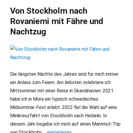
nach
Von Stockholm nach
Kroatien:
Schlechter
Rovaniemi mit Fähre und
als
Nachtzug
Reisen
im
Flixbus
Die längsten Nächte des Jahres sind für mich immer
ein Anlass zum Feiern. Am liebsten zelebriere ich
Mittsommer mit einer Reise in Skandinavien: 2021
habe ich in Mora ein typisch schwedisches
Midsommar-Fest erlebt. 2022 fiel die Wahl auf eine
Minikreuzfahrt von Stockholm nach Helsinki. In
diesem Jahr begebe ich mich auf einen Mammut-Trip
von Stockholm …
„Von Stockholm nach Rovaniemi mit Fähr
weiterlesen