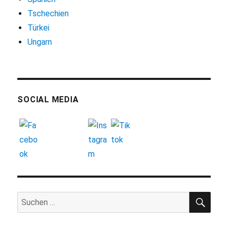
Tschechien
Türkei
Ungarn
SOCIAL MEDIA
SUC
Suchen
nach: