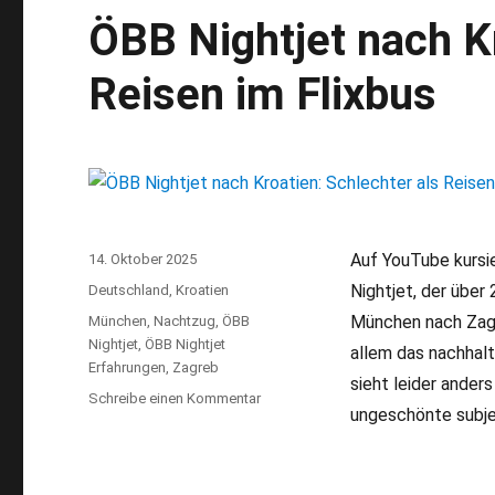
ÖBB Nightjet nach Kr
Reisen im Flixbus
Auf YouTube kursi
Veröffentlicht
14. Oktober 2025
am
Nightjet, der über
Kategorien
Deutschland
,
Kroatien
München nach Zagr
Schlagwörter
München
,
Nachtzug
,
ÖBB
Nightjet
,
ÖBB Nightjet
allem das nachhal
Erfahrungen
,
Zagreb
sieht leider anders
Schreibe einen Kommentar
zu
ungeschönte subj
ÖBB
Nightjet
nach
Kroatien: