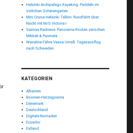
Helsinki Archipelago Kayaking: Paddeln im
östlichen Schärengarten
Mini Cruise Helsinki Tallinn: Rundfahrt über
Nacht mit M/S Victoria I
Saimaa Radreise: Panorama-Routen zwischen
Mikkeli & Puumala
Wasaline Fähre Vaasa Umeå: Tagesausflug
nach Schweden
KATEGORIEN
or
Albanien
Bosnien-Herzegowina
Dänemark
Deutschland
ixbus“
Digitale Nomaden
Ecuador
Estland