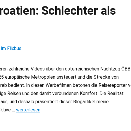
oatien: Schlechter als
eren zahlreiche Videos über den österreichischen Nachtzug ÖBB
 25 europäische Metropolen ansteuert und die Strecke von
eb bedient. In diesen Werbefilmen betonen die Reisereporter v
tige Reisen und den damit verbundenen Komfort. Die Realität
 aus, und deshalb präsentiert dieser Blogartikel meine
ektive …
„ÖBB Nightjet nach Kroatien: Schlechter als Reisen im Fl
weiterlesen