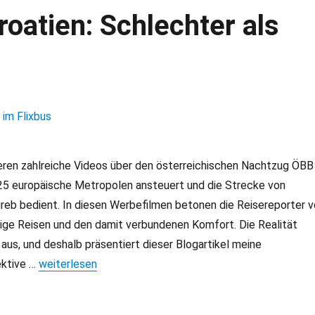
oatien: Schlechter als
eren zahlreiche Videos über den österreichischen Nachtzug ÖBB
 25 europäische Metropolen ansteuert und die Strecke von
eb bedient. In diesen Werbefilmen betonen die Reisereporter v
tige Reisen und den damit verbundenen Komfort. Die Realität
 aus, und deshalb präsentiert dieser Blogartikel meine
ektive …
„ÖBB Nightjet nach Kroatien: Schlechter als Reisen im Fl
weiterlesen