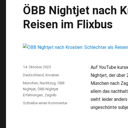
ÖBB Nightjet nach Kr
Reisen im Flixbus
Auf YouTube kursi
Veröffentlicht
14. Oktober 2025
am
Nightjet, der über
Kategorien
Deutschland
,
Kroatien
München nach Zagr
Schlagwörter
München
,
Nachtzug
,
ÖBB
Nightjet
,
ÖBB Nightjet
allem das nachhal
Erfahrungen
,
Zagreb
sieht leider anders
Schreibe einen Kommentar
zu
ungeschönte subj
ÖBB
Nightjet
nach
Kroatien: