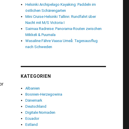
Helsinki Archipelago Kayaking: Paddeln im
östlichen Schärengarten
Mini Cruise Helsinki Tallinn: Rundfahrt über
Nacht mit M/S Victoria I
Saimaa Radreise: Panorama-Routen zwischen
Mikkeli & Puumala
Wasaline Fähre Vaasa Umeå: Tagesausflug
nach Schweden
KATEGORIEN
or
Albanien
Bosnien-Herzegowina
Dänemark
Deutschland
ixbus“
Digitale Nomaden
Ecuador
Estland