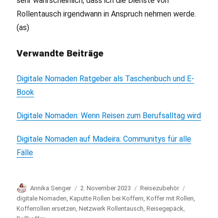
sehr wahrscheinlich, dass ich die Dienste von
Rollentausch irgendwann in Anspruch nehmen werde.
(as)
Verwandte Beiträge
Digitale Nomaden Ratgeber als Taschenbuch und E-
Book
Digitale Nomaden: Wenn Reisen zum Berufsalltag wird
Digitale Nomaden auf Madeira: Communitys für alle
Fälle
Autor
Annika Senger
Veröffentlicht
2. November 2023
Kategorien
Reisezubehör
Schlagwör
am
digitale Nomaden
,
Kaputte Rollen bei Koffern
,
Koffer mit Rollen
,
Kofferrollen ersetzen
,
Netzwerk Rollentausch
,
Reisegepäck
,