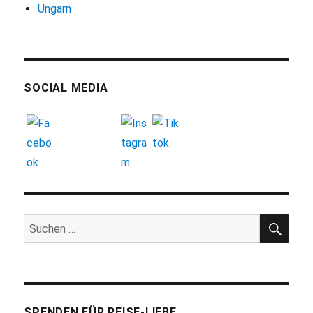
Ungarn
SOCIAL MEDIA
SUC
Suchen
nach:
SPENDEN FÜR REISE-LIEBE