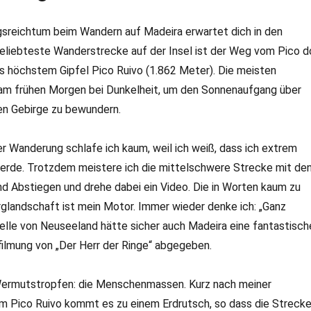
reichtum beim Wandern auf Madeira erwartet dich in den
beliebteste Wanderstrecke auf der Insel ist der Weg vom Pico d
s höchstem Gipfel Pico Ruivo (1.862 Meter). Die meisten
am frühen Morgen bei Dunkelheit, um den Sonnenaufgang über
n Gebirge zu bewundern.
er Wanderung schlafe ich kaum, weil ich weiß, dass ich extrem
werde. Trotzdem meistere ich die mittelschwere Strecke mit de
nd Abstiegen und drehe dabei ein Video. Die in Worten kaum zu
glandschaft ist mein Motor. Immer wieder denke ich: „Ganz
elle von Neuseeland hätte sicher auch Madeira eine fantastisch
rfilmung von „Der Herr der Ringe“ abgegeben.
 Wermutstropfen: die Menschenmassen. Kurz nach meiner
 Pico Ruivo kommt es zu einem Erdrutsch, so dass die Streck