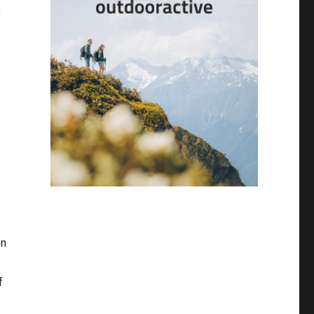
,
en
f