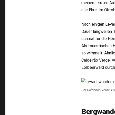
meinem ersten Auf
alle Ehre. Im Okto
Nach einigen Levad
Dauer langweilen. 
schmal für die Hee
Als touristisches 
so wimmelt. Ähnli
Caldeirão Verde. 
Lorbeerwald durchq
Der Caldeirão Verde, Fo
Bergwande