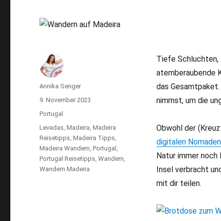
Tiefe Schluchten, 
atemberaubende K
das Gesamtpaket. 
Autor
Annika Senger
nimmst, um die ung
Veröffentlicht
9. November 2023
am
Kategorien
Portugal
Obwohl der (Kreuz
Schlagwörter
Levadas
,
Madeira
,
Madeira
Reisetipps
,
Madeira Tipps
,
digitalen Nomaden
Madeira Wandern
,
Portugal
,
Natur immer noch 
Portugal Reisetipps
,
Wandern
,
Insel verbracht u
Wandern Madeira
mit dir teilen.