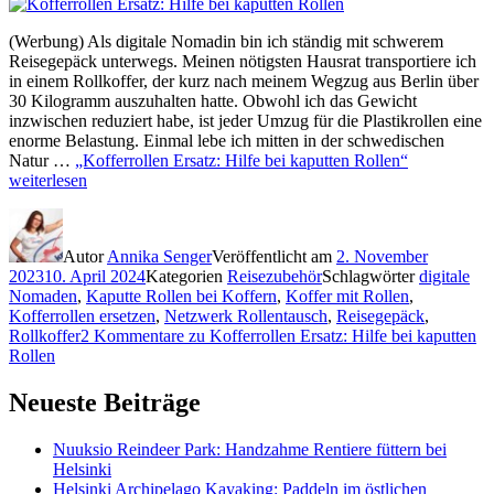
(Werbung) Als digitale Nomadin bin ich ständig mit schwerem
Reisegepäck unterwegs. Meinen nötigsten Hausrat transportiere ich
in einem Rollkoffer, der kurz nach meinem Wegzug aus Berlin über
30 Kilogramm auszuhalten hatte. Obwohl ich das Gewicht
inzwischen reduziert habe, ist jeder Umzug für die Plastikrollen eine
enorme Belastung. Einmal lebe ich mitten in der schwedischen
Natur …
„Kofferrollen Ersatz: Hilfe bei kaputten Rollen“
weiterlesen
Autor
Annika Senger
Veröffentlicht am
2. November
2023
10. April 2024
Kategorien
Reisezubehör
Schlagwörter
digitale
Nomaden
,
Kaputte Rollen bei Koffern
,
Koffer mit Rollen
,
Kofferrollen ersetzen
,
Netzwerk Rollentausch
,
Reisegepäck
,
Rollkoffer
2 Kommentare
zu Kofferrollen Ersatz: Hilfe bei kaputten
Rollen
Neueste Beiträge
Nuuksio Reindeer Park: Handzahme Rentiere füttern bei
Helsinki
Helsinki Archipelago Kayaking: Paddeln im östlichen