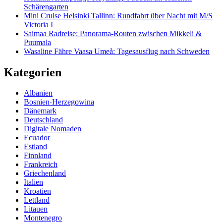
Schärengarten
Mini Cruise Helsinki Tallinn: Rundfahrt über Nacht mit M/S
Victoria I
Saimaa Radreise: Panorama-Routen zwischen Mikkeli &
Puumala
Wasaline Fähre Vaasa Umeå: Tagesausflug nach Schweden
Kategorien
Albanien
Bosnien-Herzegowina
Dänemark
Deutschland
Digitale Nomaden
Ecuador
Estland
Finnland
Frankreich
Griechenland
Italien
Kroatien
Lettland
Litauen
Montenegro