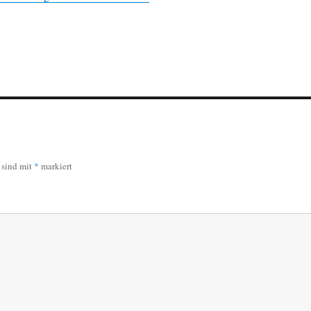
r sind mit
*
markiert