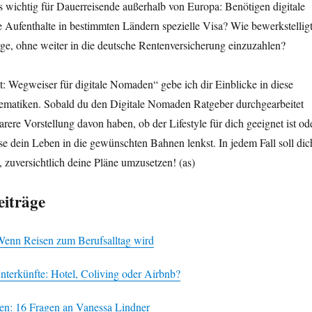
wichtig für Dauerreisende außerhalb von Europa: Benötigen digitale
 Aufenthalte in bestimmten Ländern spezielle Visa? Wie bewerkstellig
ge, ohne weiter in die deutsche Rentenversicherung einzuzahlen?
it: Wegweiser für digitale Nomaden“ gebe ich dir Einblicke in diese
Thematiken. Sobald du den Digitale Nomaden Ratgeber durchgearbeitet
larere Vorstellung davon haben, ob der Lifestyle für dich geeignet ist od
e dein Leben in die gewünschten Bahnen lenkst. In jedem Fall soll dic
 zuversichtlich deine Pläne umzusetzen! (as)
iträge
Wenn Reisen zum Berufsalltag wird
terkünfte: Hotel, Coliving oder Airbnb?
en: 16 Fragen an Vanessa Lindner