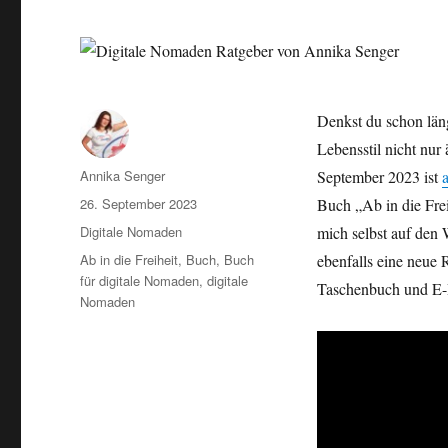
Denkst du schon län
Lebensstil nicht nur
Autor
Annika Senger
September 2023 ist
Veröffentlicht
26. September 2023
Buch „Ab in die Fre
am
Kategorien
Digitale Nomaden
mich selbst auf den
Schlagwörter
Ab in die Freiheit
,
Buch
,
Buch
ebenfalls eine neue 
für digitale Nomaden
,
digitale
Taschenbuch und E
Nomaden