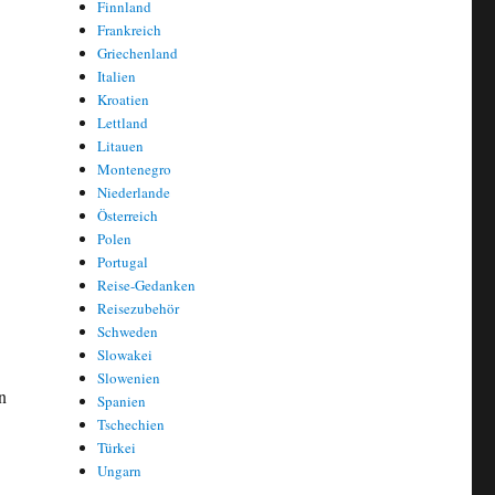
Finnland
Frankreich
Griechenland
Italien
Kroatien
Lettland
Litauen
Montenegro
Niederlande
Österreich
Polen
Portugal
Reise-Gedanken
Reisezubehör
Schweden
Slowakei
Slowenien
n
Spanien
Tschechien
Türkei
Ungarn