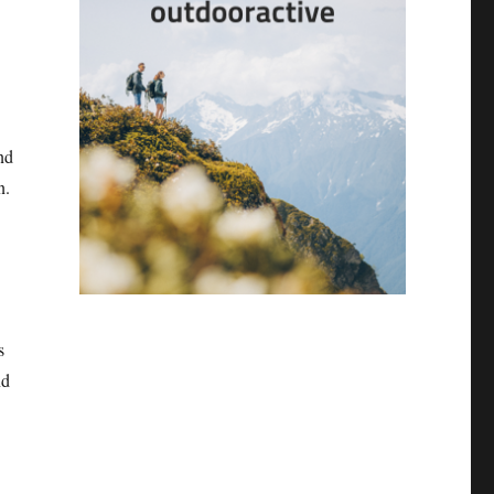
nd
n.
s
nd