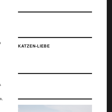
n
KATZEN-LIEBE
s
n,