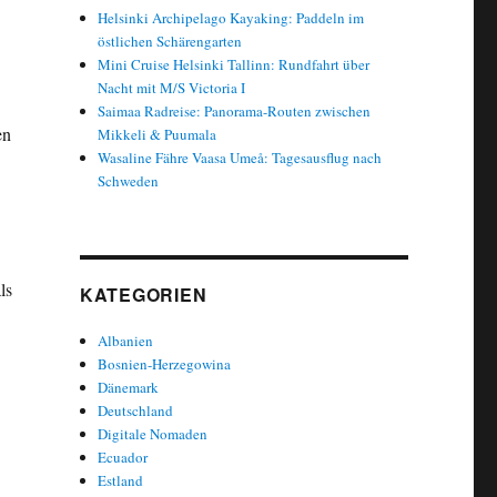
Helsinki Archipelago Kayaking: Paddeln im
östlichen Schärengarten
Mini Cruise Helsinki Tallinn: Rundfahrt über
Nacht mit M/S Victoria I
Saimaa Radreise: Panorama-Routen zwischen
en
Mikkeli & Puumala
Wasaline Fähre Vaasa Umeå: Tagesausflug nach
Schweden
ls
KATEGORIEN
Albanien
Bosnien-Herzegowina
Dänemark
Deutschland
Digitale Nomaden
Ecuador
Estland