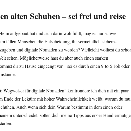
en alten Schuhen – sei frei und reise
 Heim aufgebaut hat und sich darin wohlfühlt, mag es nur schwer
m fällen Menschen die Entscheidung, ihr vermeintlich sicheres,
fzugeben und digitale Nomaden zu werden? Vielleicht wolltest du scho
elt sehen. Möglicherweise hast du aber auch einen starken
ommst dir zu Hause eingeengt vor – sei es durch einen 9-to-5-Job oder
Umstände.
it: Wegweiser für digitale Nomaden“ konfrontiere ich dich mit ein paar
am Ende der Lektüre mit hoher Wahrscheinlichkeit weißt, warum du rau
n Schuhen. Auch wenn sich dein Warum bestimmt in dem einen oder
einem unterscheidet, sollen dich meine Tipps aus erster Hand ermutige
starten.