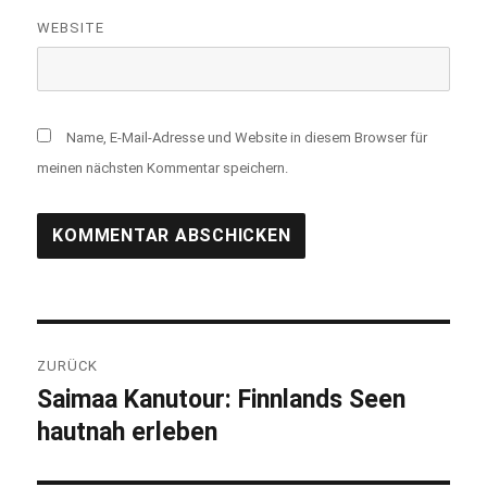
WEBSITE
Name, E-Mail-Adresse und Website in diesem Browser für
meinen nächsten Kommentar speichern.
Beitragsnavigation
ZURÜCK
Saimaa Kanutour: Finnlands Seen
Vorheriger
hautnah erleben
Beitrag: