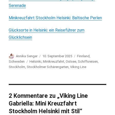
Serenade
Minikreuzfahrt Stockholm Helsinki: Baltische Perlen
Glücksorte in Helsinki: ein Reiseführer zum
Glücklichsein
Autor
Annika Senger
Veröffentlicht
10. September 2025
Kategorien
Finnland
,
am
Schweden
Schlagwörter
Helsinki
,
Minikreuzfahrt
,
Ostsee
,
Schiffsreisen
,
Stockholm
,
Stockholmer Schärengarten
,
Viking Line
2 Kommentare zu „Viking Line
Gabriella: Mini Kreuzfahrt
Stockholm Helsinki mit Stil“