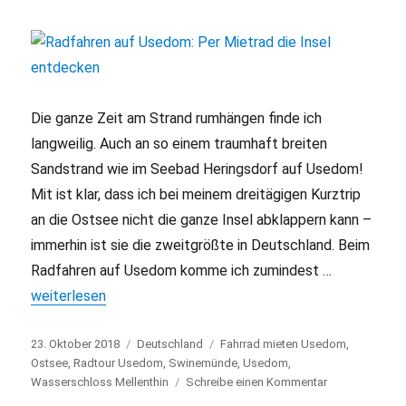
an
die
Ostsee
Die ganze Zeit am Strand rumhängen finde ich
langweilig. Auch an so einem traumhaft breiten
Sandstrand wie im Seebad Heringsdorf auf Usedom!
Mit ist klar, dass ich bei meinem dreitägigen Kurztrip
an die Ostsee nicht die ganze Insel abklappern kann –
immerhin ist sie die zweitgrößte in Deutschland. Beim
Radfahren auf Usedom komme ich zumindest …
„Radfahren auf Usedom: Per Mietrad die Insel entdecken“
weiterlesen
Veröffentlicht
23. Oktober 2018
Kategorien
Deutschland
Schlagwörter
Fahrrad mieten Usedom
,
am
Ostsee
,
Radtour Usedom
,
Swinemünde
,
Usedom
,
Wasserschloss Mellenthin
Schreibe einen Kommentar
zu
Radfahren