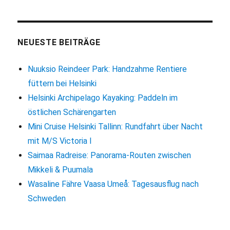
auf
Usedom:
Per
Mietrad
NEUESTE BEITRÄGE
die
Insel
Nuuksio Reindeer Park: Handzahme Rentiere
entdecken
füttern bei Helsinki
Helsinki Archipelago Kayaking: Paddeln im
östlichen Schärengarten
Mini Cruise Helsinki Tallinn: Rundfahrt über Nacht
mit M/S Victoria I
Saimaa Radreise: Panorama-Routen zwischen
Mikkeli & Puumala
Wasaline Fähre Vaasa Umeå: Tagesausflug nach
Schweden