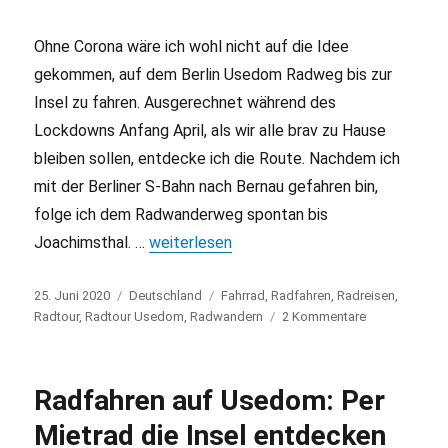
Ohne Corona wäre ich wohl nicht auf die Idee
gekommen, auf dem Berlin Usedom Radweg bis zur
Insel zu fahren. Ausgerechnet während des
Lockdowns Anfang April, als wir alle brav zu Hause
bleiben sollen, entdecke ich die Route. Nachdem ich
mit der Berliner S-Bahn nach Bernau gefahren bin,
folge ich dem Radwanderweg spontan bis
Joachimsthal. …
„Berlin-Usedom-Radweg: Auf zwei Rädern 
weiterlesen
Veröffentlicht
25. Juni 2020
Kategorien
Deutschland
Schlagwörter
Fahrrad
,
Radfahren
,
Radreisen
,
am
Radtour
,
Radtour Usedom
,
Radwandern
2 Kommentare
zu
Berlin-
Usedom-
Radweg:
Radfahren auf Usedom: Per
Auf
zwei
Mietrad die Insel entdecken
Rädern