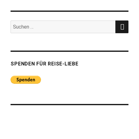
SUC
Suchen
nach:
SPENDEN FÜR REISE-LIEBE