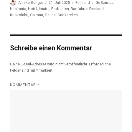
Autor
Annika Senger
Veröffentlicht
21. Juli 2025
Kategorien
Finnland
Schlagwörter
GoSaimaa
,
am
Hirsiranta
,
Hotel
,
Imatra
,
Radfahren
,
Radfahren Finnland
,
Ruokolahti
,
Saimaa
,
Sauna
,
Südkarelien
Schreibe einen Kommentar
Deine E-Mail-Adresse wird nicht veröffentlicht.
Erforderliche
Felder sind mit
*
markiert
KOMMENTAR
*