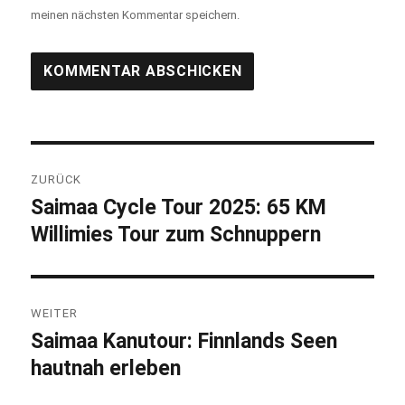
meinen nächsten Kommentar speichern.
Beitragsnavigation
ZURÜCK
Saimaa Cycle Tour 2025: 65 KM
Vorheriger
Willimies Tour zum Schnuppern
Beitrag:
WEITER
Saimaa Kanutour: Finnlands Seen
Nächster
hautnah erleben
Beitrag: