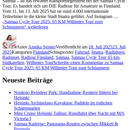
Saimaa – all das erwartet Radsportbegeisterte bei der Saimaa Cycle
Tour. Es handelt sich um DIE Radtour für Amateure in Finnland.
Vom 11. bis 13. Juli 2025 hat sie rund 4.000 internationale
Teilnehmer in die kleine Stadt Imatra geführt. Auf Instagram …
„Saimaa Cycle Tour 2025: 65 KM Willimies Tour zum
Schnuppern“
weiterlesen
Autor
Annika Senger
Veröffentlicht am
18. Juli 2025
23. Juli
2025
Kategorien
Finnland
Schlagwörter
Fahrrad
,
Imatra
,
Radfahren
,
Radsport
,
Radtour Finnland
,
Saimaa
,
Saimaa Cycle Tour 65 km
,
Südkarelien
,
Willimies Tour
Schreibe einen Kommentar
zu Saimaa
Cycle Tour 2025: 65 KM Willimies Tour zum Schnuppern
Neueste Beiträge
Nuuksio Reindeer Park: Handzahme Rentiere füttern bei
Helsinki
Helsinki Archipelago Kayaking: Paddeln im östlichen
Schärengarten
Mini Cruise Helsinki Tallinn: Rundfahrt über Nacht mit M/S
Victoria I
Saimaa Radreise: Panorama-Routen zwischen Mikkeli &
Puumala