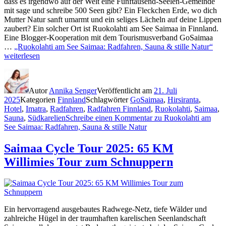
dass es irgendwo auf der Welt eine Fünftausend-Seelen-Gemeinde
mit sage und schreibe 500 Seen gibt? Ein Fleckchen Erde, wo dich
Mutter Natur sanft umarmt und ein seliges Lächeln auf deine Lippen
zaubert? Ein solcher Ort ist Ruokolahti am See Saimaa in Finnland.
Eine Blogger-Kooperation mit dem Tourismusverband GoSaimaa
…
„Ruokolahti am See Saimaa: Radfahren, Sauna & stille Natur“
weiterlesen
Autor
Annika Senger
Veröffentlicht am
21. Juli
2025
Kategorien
Finnland
Schlagwörter
GoSaimaa
,
Hirsiranta
,
Hotel
,
Imatra
,
Radfahren
,
Radfahren Finnland
,
Ruokolahti
,
Saimaa
,
Sauna
,
Südkarelien
Schreibe einen Kommentar
zu Ruokolahti am
See Saimaa: Radfahren, Sauna & stille Natur
Saimaa Cycle Tour 2025: 65 KM
Willimies Tour zum Schnuppern
Ein hervorragend ausgebautes Radwege-Netz, tiefe Wälder und
zahlreiche Hügel in der traumhaften karelischen Seenlandschaft