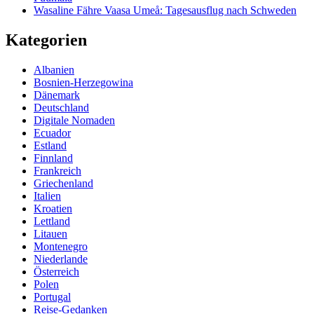
Wasaline Fähre Vaasa Umeå: Tagesausflug nach Schweden
Kategorien
Albanien
Bosnien-Herzegowina
Dänemark
Deutschland
Digitale Nomaden
Ecuador
Estland
Finnland
Frankreich
Griechenland
Italien
Kroatien
Lettland
Litauen
Montenegro
Niederlande
Österreich
Polen
Portugal
Reise-Gedanken