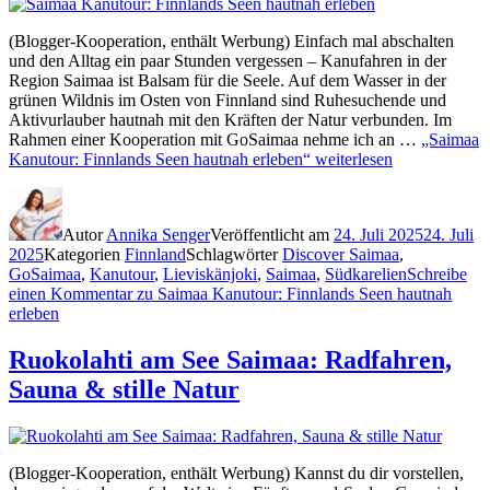
(Blogger-Kooperation, enthält Werbung) Einfach mal abschalten
und den Alltag ein paar Stunden vergessen – Kanufahren in der
Region Saimaa ist Balsam für die Seele. Auf dem Wasser in der
grünen Wildnis im Osten von Finnland sind Ruhesuchende und
Aktivurlauber hautnah mit den Kräften der Natur verbunden. Im
Rahmen einer Kooperation mit GoSaimaa nehme ich an …
„Saimaa
Kanutour: Finnlands Seen hautnah erleben“
weiterlesen
Autor
Annika Senger
Veröffentlicht am
24. Juli 2025
24. Juli
2025
Kategorien
Finnland
Schlagwörter
Discover Saimaa
,
GoSaimaa
,
Kanutour
,
Lieviskänjoki
,
Saimaa
,
Südkarelien
Schreibe
einen Kommentar
zu Saimaa Kanutour: Finnlands Seen hautnah
erleben
Ruokolahti am See Saimaa: Radfahren,
Sauna & stille Natur
(Blogger-Kooperation, enthält Werbung) Kannst du dir vorstellen,