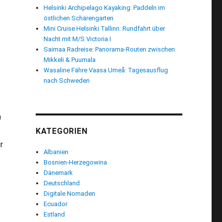
Helsinki Archipelago Kayaking: Paddeln im
östlichen Schärengarten
Mini Cruise Helsinki Tallinn: Rundfahrt über
Nacht mit M/S Victoria I
Saimaa Radreise: Panorama-Routen zwischen
Mikkeli & Puumala
Wasaline Fähre Vaasa Umeå: Tagesausflug
nach Schweden
n
KATEGORIEN
r
Albanien
Bosnien-Herzegowina
 2025: 65 KM Willimies Tour zum Schnuppern“
Dänemark
Deutschland
Digitale Nomaden
Ecuador
Estland