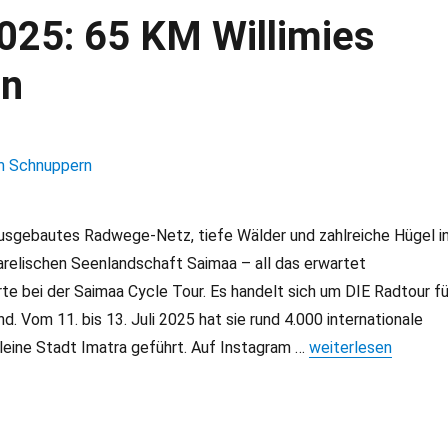
025: 65 KM Willimies
rn
ausgebautes Radwege-Netz, tiefe Wälder und zahlreiche Hügel i
arelischen Seenlandschaft Saimaa – all das erwartet
e bei der Saimaa Cycle Tour. Es handelt sich um DIE Radtour fü
d. Vom 11. bis 13. Juli 2025 hat sie rund 4.000 internationale
kleine Stadt Imatra geführt. Auf Instagram …
„Saimaa Cycle Tour
weiterlesen