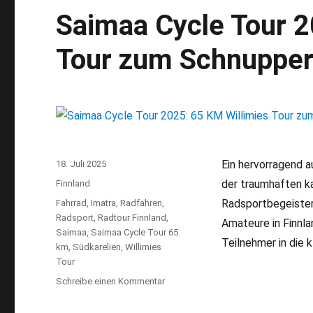
Saimaa Cycle Tour 2
Tour zum Schnuppe
Ein hervorragend 
Veröffentlicht
18. Juli 2025
am
der traumhaften k
Kategorien
Finnland
Radsportbegeistert
Schlagwörter
Fahrrad
,
Imatra
,
Radfahren
,
Radsport
,
Radtour Finnland
,
Amateure in Finnlan
Saimaa
,
Saimaa Cycle Tour 65
Teilnehmer in die 
km
,
Südkarelien
,
Willimies
Tour
Schreibe einen Kommentar
zu
Saimaa
Cycle