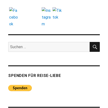
SUC
Suchen
nach:
SPENDEN FÜR REISE-LIEBE