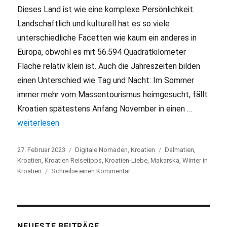
Dieses Land ist wie eine komplexe Persönlichkeit.
Landschaftlich und kulturell hat es so viele
unterschiedliche Facetten wie kaum ein anderes in
Europa, obwohl es mit 56.594 Quadratkilometer
Fläche relativ klein ist. Auch die Jahreszeiten bilden
einen Unterschied wie Tag und Nacht: Im Sommer
immer mehr vom Massentourismus heimgesucht, fällt
Kroatien spätestens Anfang November in einen …
„Überwintern in Kroatien: Ruhe, Entspannung & Meer“
weiterlesen
Veröffentlicht
27. Februar 2023
Kategorien
Digitale Nomaden
,
Kroatien
Schlagwörter
Dalmatien
,
am
Kroatien
,
Kroatien Reisetipps
,
Kroatien-Liebe
,
Makarska
,
Winter in
Kroatien
Schreibe einen Kommentar
zu
Überwintern
in
Kroatien:
Ruhe,
Entspannung
NEUESTE BEITRÄGE