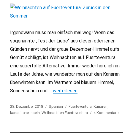
Irgendwann muss man einfach mal weg! Wenn das
sogenannte „Fest der Liebe“ aus diesen oder jenen
Gründen nervt und der graue Dezember-Himmel aufs
Gemüt schlägt, ist Weihnachten auf Fuerteventura
eine supertolle Alternative. Immer wieder höre ich im
Laufe der Jahre, wie wunderbar man auf den Kanaren
überwintern kann. Im Warmem bei blauem Himmel,
Sonnenschein und …
„Weihnachten auf Fuerteventura: Zurü
weiterlesen
Veröffentlicht
28. Dezember 2018
Kategorien
Spanien
Schlagwörter
Fuerteventura
,
Kanaren
,
am
kanarische Inseln
,
Weihnachten Fuerteventura
4 Kommentare
zu
Weihnac
auf
Fuerteve