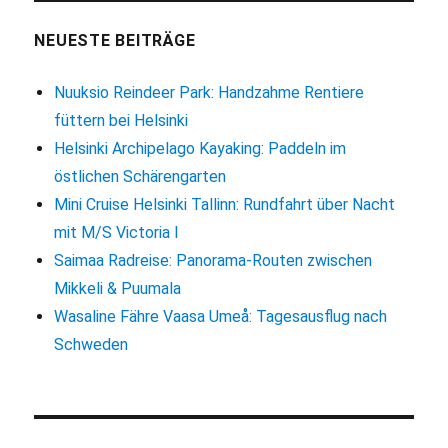
Zurück
in
NEUESTE BEITRÄGE
den
Somme
Nuuksio Reindeer Park: Handzahme Rentiere
füttern bei Helsinki
Helsinki Archipelago Kayaking: Paddeln im
östlichen Schärengarten
Mini Cruise Helsinki Tallinn: Rundfahrt über Nacht
mit M/S Victoria I
Saimaa Radreise: Panorama-Routen zwischen
Mikkeli & Puumala
Wasaline Fähre Vaasa Umeå: Tagesausflug nach
Schweden